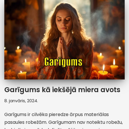
Garīgums kā iekšējā miera avots
8. janvāris, 2024.
Garīgums ir cilvēka pieredze ārpus materiālas
pasaules robežām. Garīgumam nav noteiktu robežu,