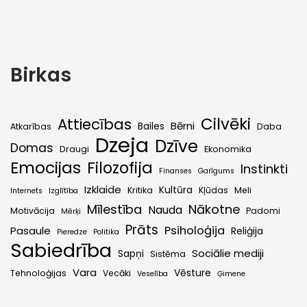
Birkas
Cilvēki
Attiecības
Bērni
Bailes
Atkarības
Daba
Dzeja
Dzīve
Domas
Draugi
Ekonomika
Emocijas
Filozofija
Instinkti
Finanses
Garīgums
Izklaide
Kultūra
Kritika
Kļūdas
Meli
Internets
Izglītība
Mīlestība
Nākotne
Nauda
Motivācija
Padomi
Mērķi
Prāts
Psiholoģija
Pasaule
Reliģija
Pieredze
Politika
Sabiedrība
Sociālie mediji
Sapņi
Sistēma
Vara
Vēsture
Tehnoloģijas
Vecāki
Veselība
Ģimene