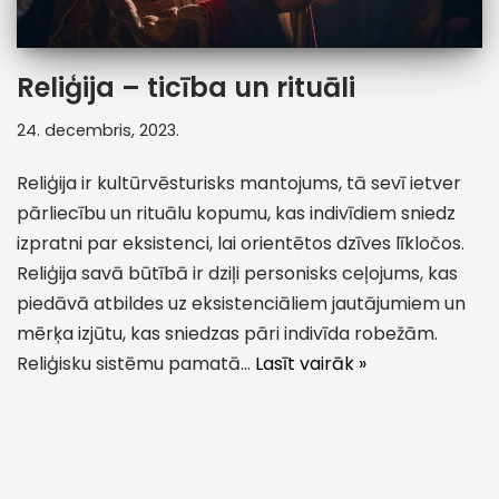
Reliģija – ticība un rituāli
24. decembris, 2023.
Reliģija ir kultūrvēsturisks mantojums, tā sevī ietver
pārliecību un rituālu kopumu, kas indivīdiem sniedz
izpratni par eksistenci, lai orientētos dzīves līkločos.
Reliģija savā būtībā ir dziļi personisks ceļojums, kas
piedāvā atbildes uz eksistenciāliem jautājumiem un
mērķa izjūtu, kas sniedzas pāri indivīda robežām.
Reliģisku sistēmu pamatā…
Lasīt vairāk »