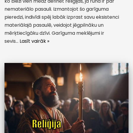
ko bieži vien mēdz definēt reliģijas, ja runa ir par
nemateriālo pasauli. Izmantojot šo garīguma
pieredzi, indivīdi spēj labāk izprast savu eksistenci
materiālajā pasaulē, veidojot jēgpilnāku un
mērķtiecīgāku dzīvi. Garīguma meklējumi ir
sevis…
Lasīt vairāk »