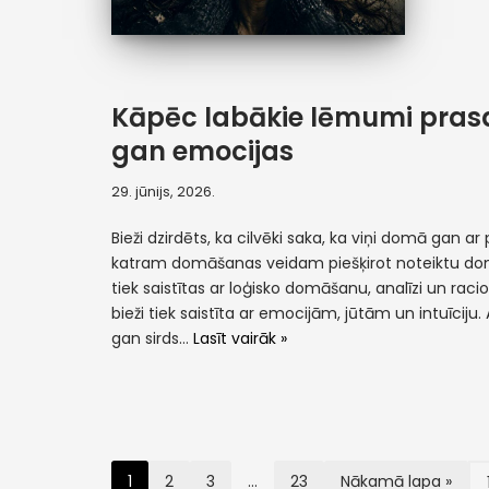
Kāpēc labākie lēmumi prasa
gan emocijas
29. jūnijs, 2026.
Bieži dzirdēts, ka cilvēki saka, ka viņi domā gan ar p
katram domāšanas veidam piešķirot noteiktu do
tiek saistītas ar loģisko domāšanu, analīzi un racion
bieži tiek saistīta ar emocijām, jūtām un intuīciju
gan sirds…
Lasīt vairāk »
1
2
3
…
23
Nākamā lapa »