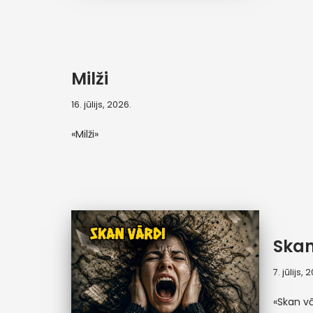
Milži
16. jūlijs, 2026.
«Milži»
Skan
7. jūlijs, 
«Skan vā