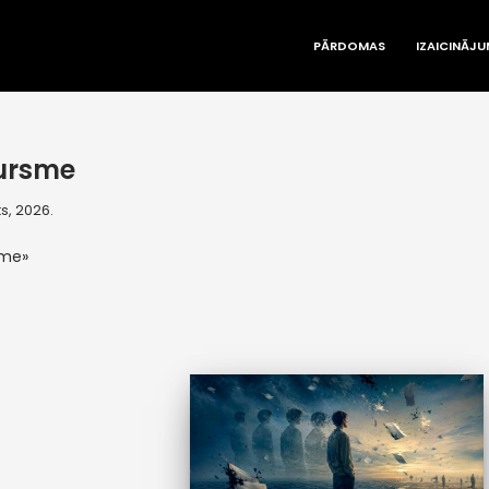
PĀRDOMAS
IZAICINĀJU
ursme
s, 2026.
sme»