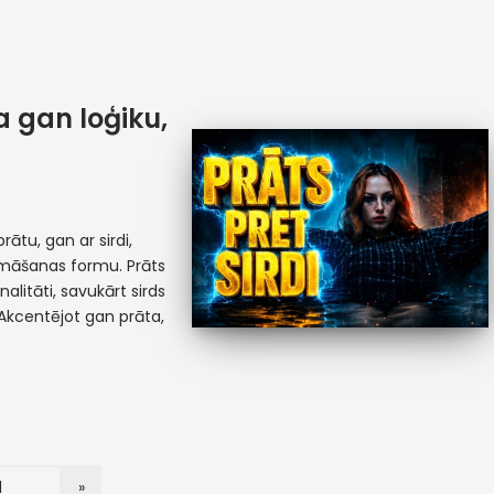
 gan loģiku,
rātu, gan ar sirdi,
māšanas formu. Prāts
alitāti, savukārt sirds
. Akcentējot gan prāta,