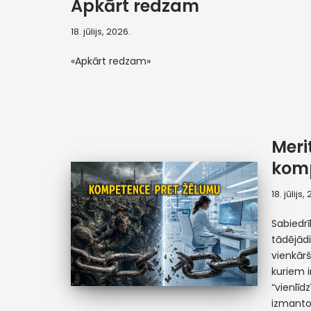
Apkārt redzam
18. jūlijs, 2026.
«Apkārt redzam»
Meri
komp
18. jūlijs,
Sabiedr
tādējādi
vienkār
kuriem i
“vienlīd
izmant