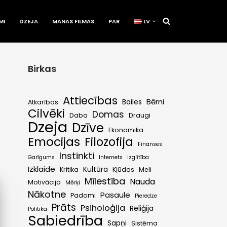
MI
DZEJA
MANAS FILMAS
PAR
LV
Birkas
Attiecības
Bērni
Bailes
Atkarības
Cilvēki
Domas
Daba
Draugi
Dzeja
Dzīve
Ekonomika
Emocijas
Filozofija
Finanses
Instinkti
Garīgums
Internets
Izglītība
Izklaide
Kultūra
Kritika
Kļūdas
Meli
Mīlestība
Nauda
Motivācija
Mērķi
Nākotne
Pasaule
Padomi
Pieredze
Prāts
Psiholoģija
Reliģija
Politika
Sabiedrība
Sapņi
Sistēma