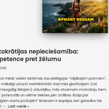
tokrātijas nepieciešamība:
etence pret žēlumu
 2026.
ība mēdz veidot sistēmas, kas pielāgojas “vājākajam posmam”,
 mākslīgi uzturot neefektivitāti. Kad mēs glorificējam (vai
ši bezgalīgi žēlojam) viduvējību, mēs atņemam motivāciju tiem,
r potenciāls un vēlme tiekties pēc izcilības. Ilūzija par
zīgām starta pozīcijām” Ikvienam ir iespējas, bet gatavība tās
ot –…
Lasīt vairāk »