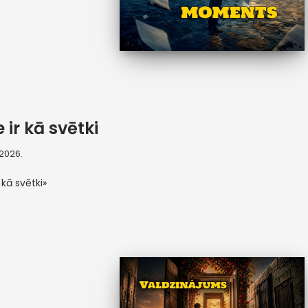
 ir kā svētki
, 2026.
 kā svētki»