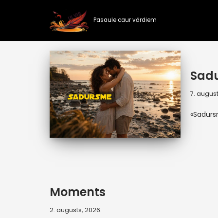
Pasaule caur vārdiem
Skip
to
content
Sad
7. august
«Sadur
Moments
2. augusts, 2026.