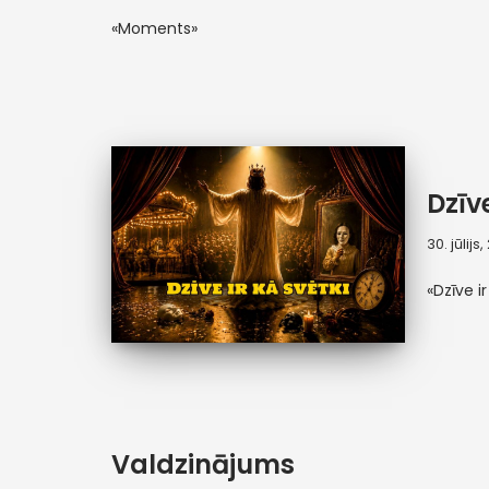
«Moments»
Dzīve
30. jūlijs
«Dzīve ir
Valdzinājums