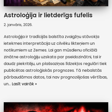
Astroloģija ir lietderīgs fufelis
2. janvāris, 2026.
Astroloģija ir tradīcijās balstīta zvaigžņu stāvokļa
ietekmes interpretācija uz cilvēku likteņiem un
notikumiem uz Zemes. Lai gan mūsdienu oficiālā
zinātne astroloģiju uzskata par pseidozinātni, tai ir
daudz piekritēju, un plašsaziņas līdzekļos regulāri tiek
publicētas astroloģiskās prognozes. Tā nebalstās
pārbaudāmos datos, tai nav prognozējošas vērtības,
un…
Lasīt vairāk »