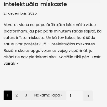
intelektuāla miskaste
21. decembris, 2025.
Atverot vienu no populārākajām īsformāta video
platformām, jau pēc pāris minūtēm radās sajūta, ka
saturs ir īsta miskaste. Un kā tev liekas, kurš šādu
saturu var patērēt? Jā – intelektuālas miskastes.
Reizēm skaļus apgalvojumus vajag vispārināt, jo
citādi tie nav pietiekami skaļi. Sociālie tīkli pēc…
Lasīt
vairāk »
1
2
3
Nākamā lapa »