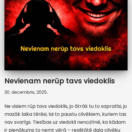
Nevienam nerūp tavs viedoklis
30. decembris, 2025.
Ne visiem rūp tavs viedoklis, jo ātrāk tu to sapratīsi, jo
mazāk laika tērēsi, lai to paustu cilvēkiem, kuriem tas
nav svarīgs. Tiesības uz viedokli nenozīmē, ka kādam
ir pienākums to ņemt vērā – realitātē daļa cilvēku