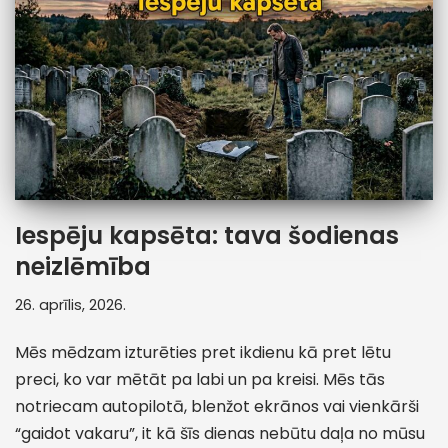
Iespēju kapsēta: tava šodienas
neizlēmība
26. aprīlis, 2026.
Mēs mēdzam izturēties pret ikdienu kā pret lētu
preci, ko var mētāt pa labi un pa kreisi. Mēs tās
notriecam autopilotā, blenžot ekrānos vai vienkārši
“gaidot vakaru”, it kā šīs dienas nebūtu daļa no mūsu