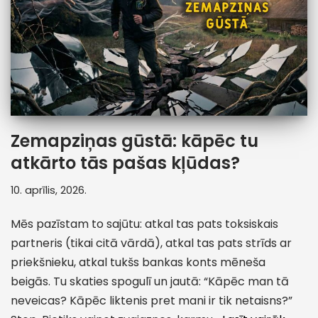
Zemapziņas gūstā: kāpēc tu
atkārto tās pašas kļūdas?
10. aprīlis, 2026.
Mēs pazīstam to sajūtu: atkal tas pats toksiskais
partneris (tikai citā vārdā), atkal tas pats strīds ar
priekšnieku, atkal tukšs bankas konts mēneša
beigās. Tu skaties spogulī un jautā: “Kāpēc man tā
neveicas? Kāpēc liktenis pret mani ir tik netaisns?”