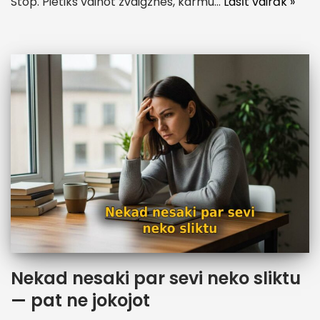
Stop. Pietiks vainot zvaigznes, karmu…
Lasīt vairāk »
Nekad nesaki par sevi neko sliktu
— pat ne jokojot