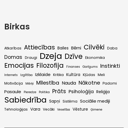
Birkas
Cilvēki
Attiecības
Bērni
Bailes
Atkarības
Daba
Dzeja
Dzīve
Domas
Draugi
Ekonomika
Emocijas
Filozofija
Instinkti
Finanses
Garīgums
Izklaide
Kultūra
Kritika
Kļūdas
Meli
Internets
Izglītība
Mīlestība
Nākotne
Nauda
Motivācija
Padomi
Mērķi
Prāts
Psiholoģija
Pasaule
Reliģija
Pieredze
Politika
Sabiedrība
Sociālie mediji
Sapņi
Sistēma
Vara
Vēsture
Tehnoloģijas
Vecāki
Veselība
Ģimene