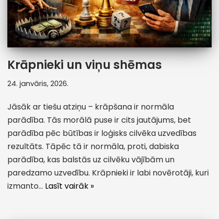
Krāpnieki un viņu shēmas
24. janvāris, 2026.
Jāsāk ar tiešu atziņu – krāpšana ir normāla
parādība. Tās morālā puse ir cits jautājums, bet
parādība pēc būtības ir loģisks cilvēka uzvedības
rezultāts. Tāpēc tā ir normāla, proti, dabiska
parādība, kas balstās uz cilvēku vājībām un
paredzamo uzvedību. Krāpnieki ir labi novērotāji, kuri
izmanto…
Lasīt vairāk »