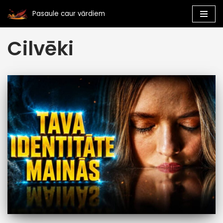
Pasaule caur vārdiem
Skip
Cilvēki
to
content