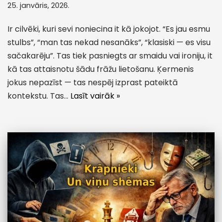
25. janvāris, 2026.
Ir cilvēki, kuri sevi noniecina it kā jokojot. “Es jau esmu
stulbs”, “man tas nekad nesanāks”, “klasiski — es visu
sačakarēju”. Tas tiek pasniegts ar smaidu vai ironiju, it
kā tas attaisnotu šādu frāžu lietošanu. Ķermenis
jokus nepazīst — tas nespēj izprast pateiktā
kontekstu. Tas…
Lasīt vairāk »