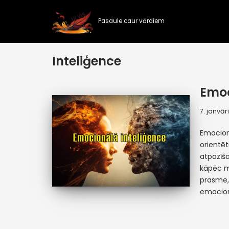
Pasaule caur vārdiem
Skip
to
content
Inteliģence
Emoc
7. janvār
Emocion
orientēt
atpazīša
kāpēc mē
prasme, 
emocio