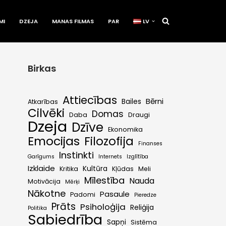
MI
DZEJA
MANAS FILMAS
PAR
LV
Birkas
Attiecības
Bērni
Bailes
Atkarības
Cilvēki
Domas
Daba
Draugi
Dzeja
Dzīve
Ekonomika
Emocijas
Filozofija
Finanses
Instinkti
Garīgums
Internets
Izglītība
Izklaide
Kultūra
Kritika
Kļūdas
Meli
Mīlestība
Nauda
Motivācija
Mērķi
Nākotne
Pasaule
Padomi
Pieredze
Prāts
Psiholoģija
Reliģija
Politika
Sabiedrība
Sapņi
Sistēma