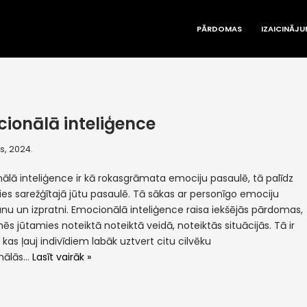
PĀRDOMAS
IZAICINĀJU
ionālā inteliģence
is, 2024.
ālā inteliģence ir kā rokasgrāmata emociju pasaulē, tā palīdz
ies sarežģītajā jūtu pasaulē. Tā sākas ar personīgo emociju
nu un izpratni. Emocionālā inteliģence raisa iekšējās pārdomas,
s jūtamies noteiktā noteiktā veidā, noteiktās situācijās. Tā ir
kas ļauj indivīdiem labāk uztvert citu cilvēku
nālās…
Lasīt vairāk »