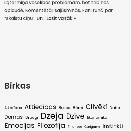
ilgtermiņa veselības problēmām, bet tribīnes
aplaudē. Komentētāji sajūsminās. Fani runā par
“skaistu cīņu”. Un…
Lasīt vairāk »
Birkas
Cilvēki
Attiecības
Bērni
Bailes
Atkarības
Daba
Dzeja
Dzīve
Domas
Draugi
Ekonomika
Emocijas
Filozofija
Instinkti
Finanses
Garīgums