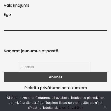
Valdzinājums
Ego
Saņemt jaunumus e-pastā
Piekrītu privātuma noteikumiem
Šī vietne izmanto sīkdatnes, lai uzlabotu lietošanas pieredzi un
optimizētu tās darbību. Turpinot lietot šo vietni, Jūs piekrītat
sīkdatņu lietošanai.
Uzzināt vairāk »
Par
Noteikumi un privātums