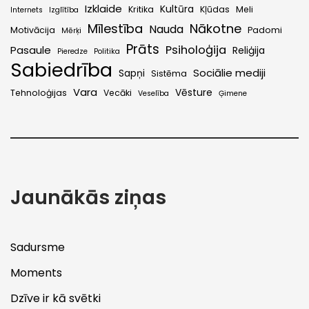
Izklaide
Kultūra
Kritika
Kļūdas
Meli
Internets
Izglītība
Mīlestība
Nākotne
Nauda
Motivācija
Padomi
Mērķi
Prāts
Psiholoģija
Pasaule
Reliģija
Pieredze
Politika
Sabiedrība
Sociālie mediji
Sapņi
Sistēma
Vara
Vēsture
Tehnoloģijas
Vecāki
Veselība
Ģimene
Jaunākās ziņas
Sadursme
Moments
Dzīve ir kā svētki