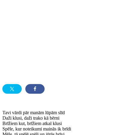
Tavi vārdi pār manām lūpām slīd
Daži klusi, daži trako kā bērni
Brīžiem kut, brīžiem atkal klusi
Spēle, kur noteikumi mainās ik brīdi
Mēle, tā spēlē spēli un jūtās brīvi