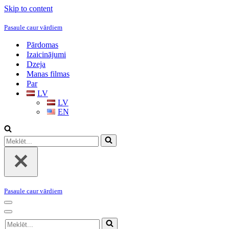
Skip to content
Pasaule caur vārdiem
Pārdomas
Izaicinājumi
Dzeja
Manas filmas
Par
LV
LV
EN
Meklēt...
Pasaule caur vārdiem
Navigation
Menu
Navigation
Meklēt...
Menu