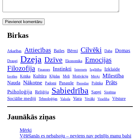
Birkas
Cilvēki
Attiecības
Domas
Bērni
Bailes
Atkarības
Daba
Dzeja
Dzīve
Emocijas
Draugi
Ekonomika
Filozofija
Instinkti
Izklaide
Finanses
Internets
Izglītība
Mīlestība
Kultūra
Kritika
Kļūdas
Meli
Motivācija
Izvēles
Mērķi
Prāts
Nākotne
Nauda
Pasaule
Padomi
Politika
Pieredze
Sabiedrība
Psiholoģija
Reliģija
Sapņi
Sistēma
Sociālie mediji
Vara
Vēsture
Tehnoloģijas
Vecāki
Valoda
Veselība
Jaunākās ziņas
Mērķi
Vēlēšanās es nebalsoju – neviens nav pelnījis manu balsi