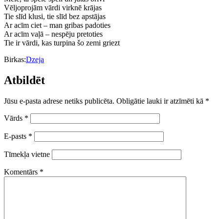
Vēljoprojām vārdi virknē krājas
Tie slīd klusi, tie slīd bez apstājas
Ar acīm ciet – man gribas padoties
Ar acīm vaļā – nespēju pretoties
Tie ir vārdi, kas turpina šo zemi griezt
Birkas:
Dzeja
Atbildēt
Jūsu e-pasta adrese netiks publicēta.
Obligātie lauki ir atzīmēti kā
*
Vārds
*
E-pasts
*
Tīmekļa vietne
Komentārs
*