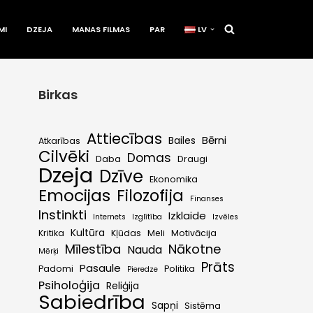
MI
DZEJA
MANAS FILMAS
PAR
LV
Birkas
Attiecības
Bērni
Bailes
Atkarības
Cilvēki
Domas
Daba
Draugi
Dzeja
Dzīve
Ekonomika
Emocijas
Filozofija
Finanses
Instinkti
Izklaide
Internets
Izglītība
Izvēles
Kultūra
Kritika
Kļūdas
Meli
Motivācija
Mīlestība
Nākotne
Nauda
Mērķi
Prāts
Pasaule
Padomi
Politika
Pieredze
Psiholoģija
Reliģija
Sabiedrība
Sapņi
Sistēma