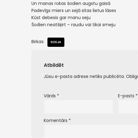
Un manas rokas šodien augstu gaisā
Padevīgs miers un sejā sitas lietus lāses
Kūst debesis gar manu seju
Šodien neatšķirt – raudu vai tikai smeju
Birkas:
DZEJA
Atbildēt
Jūsu e-pasta adrese netiks publicēta.
Oblig
Vārds
*
E-pasts
*
Komentārs
*