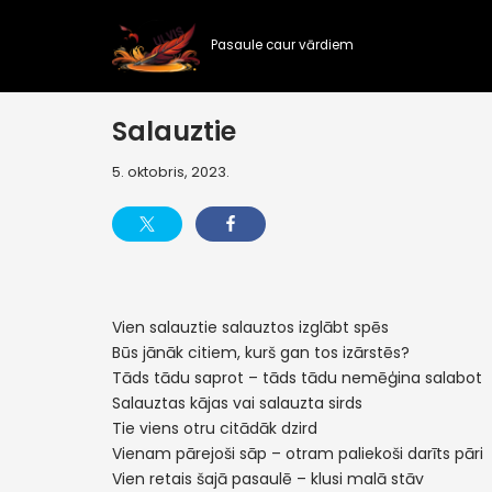
Pasaule caur vārdiem
Skip
to
content
Salauztie
5. oktobris, 2023.
Vien salauztie salauztos izglābt spēs
Būs jānāk citiem, kurš gan tos izārstēs?
Tāds tādu saprot – tāds tādu nemēģina salabot
Salauztas kājas vai salauzta sirds
Tie viens otru citādāk dzird
Vienam pārejoši sāp – otram paliekoši darīts pāri
Vien retais šajā pasaulē – klusi malā stāv