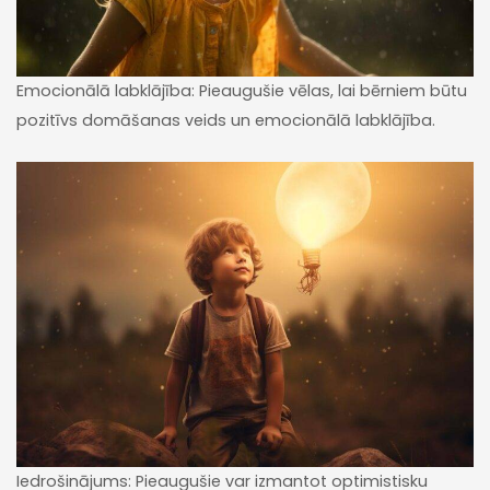
Emocionālā labklājība: Pieaugušie vēlas, lai bērniem būtu
pozitīvs domāšanas veids un emocionālā labklājība.
Iedrošinājums: Pieaugušie var izmantot optimistisku