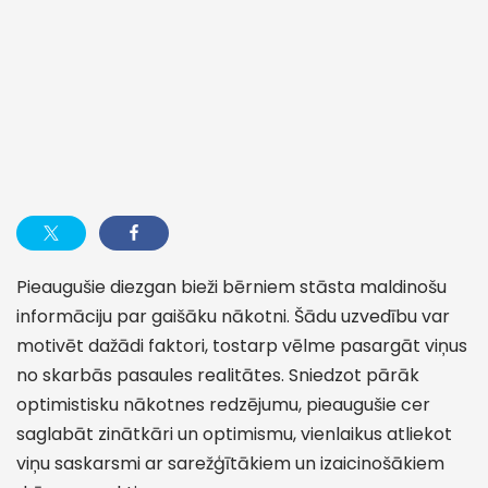
Pieaugušie diezgan bieži bērniem stāsta maldinošu
informāciju par gaišāku nākotni. Šādu uzvedību var
motivēt dažādi faktori, tostarp vēlme pasargāt viņus
no skarbās pasaules realitātes. Sniedzot pārāk
optimistisku nākotnes redzējumu, pieaugušie cer
saglabāt zinātkāri un optimismu, vienlaikus atliekot
viņu saskarsmi ar sarežģītākiem un izaicinošākiem