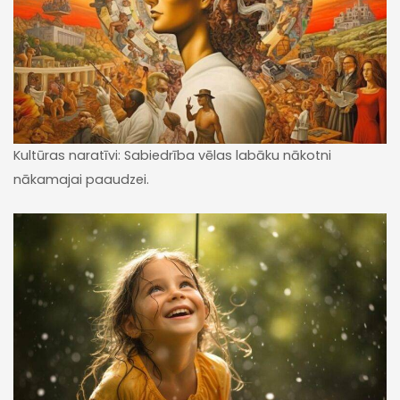
Kultūras naratīvi: Sabiedrība vēlas labāku nākotni
nākamajai paaudzei.