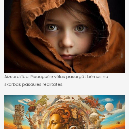
Aizsardzība: Pieaugušie vēlas pasargāt bērnus no
skarbās pasaules realitātes.