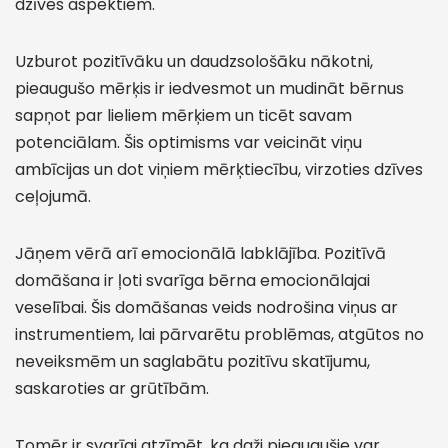
dzīves aspektiem.
Uzburot pozitīvāku un daudzsološāku nākotni,
pieaugušo mērķis ir iedvesmot un mudināt bērnus
sapņot par lieliem mērķiem un ticēt savam
potenciālam. Šis optimisms var veicināt viņu
ambīcijas un dot viņiem mērķtiecību, virzoties dzīves
ceļojumā.
Jāņem vērā arī emocionālā labklājība. Pozitīvā
domāšana ir ļoti svarīga bērna emocionālajai
veselībai. Šis domāšanas veids nodrošina viņus ar
instrumentiem, lai pārvarētu problēmas, atgūtos no
neveiksmēm un saglabātu pozitīvu skatījumu,
saskaroties ar grūtībām.
Tomēr ir svarīgi atzīmēt, ka daži pieaugušie var