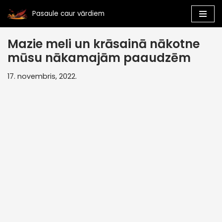
Pasaule caur vārdiem
Skip
to
Mazie meli un krāsainā nākotne
content
mūsu nākamajām paaudzēm
17. novembris, 2022.