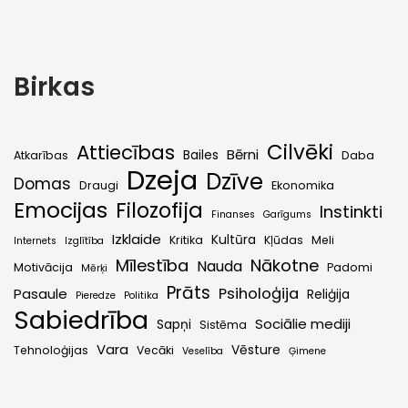
Birkas
Cilvēki
Attiecības
Bērni
Bailes
Atkarības
Daba
Dzeja
Dzīve
Domas
Draugi
Ekonomika
Emocijas
Filozofija
Instinkti
Finanses
Garīgums
Izklaide
Kultūra
Kritika
Kļūdas
Meli
Internets
Izglītība
Mīlestība
Nākotne
Nauda
Motivācija
Padomi
Mērķi
Prāts
Psiholoģija
Pasaule
Reliģija
Pieredze
Politika
Sabiedrība
Sociālie mediji
Sapņi
Sistēma
Vara
Vēsture
Tehnoloģijas
Vecāki
Veselība
Ģimene