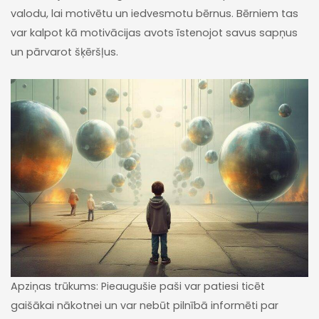
valodu, lai motivētu un iedvesmotu bērnus. Bērniem tas
var kalpot kā motivācijas avots īstenojot savus sapņus
un pārvarot šķēršļus.
Apziņas trūkums: Pieaugušie paši var patiesi ticēt
gaišākai nākotnei un var nebūt pilnībā informēti par