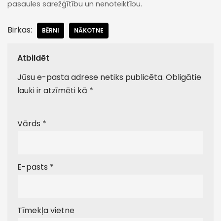
pasaules sarežģītību un nenoteiktību.
Birkas:
BĒRNI
NĀKOTNE
Atbildēt
Jūsu e-pasta adrese netiks publicēta.
Obligātie
lauki ir atzīmēti kā
*
Vārds
*
E-pasts
*
Tīmekļa vietne