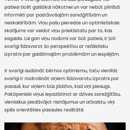
patiesi ticēt gaišākai nākotnei un var nebūt pilnībā
informēti par pastāvošajām sarežģītībām un
neskaidrībām. Viņu pašu pieredze un optimistiskais
skatījums var veidot viņu priekšstatu par to, kas
sagaida. Lai gan viņu nodomi var būt patiesi, ir ļoti
svarīgi līdzsvarot šo perspektīvu ar reālistisku
izpratni par gaidāmajām problēmām un iespējām.
Ir svarīgi audzināt bērnos optimismu, taču vienlīdz
svarīgi ir nodrošināt viņiem līdzsvarotu izpratni par
pasauli, kur viņiem būs jādzīvo, kad viņi pieaugs.
Pakāpeniski viņus iepazīstinot ar dzīves sarežģītību,
vienlaikus piedāvājot risinājumus un atbalstu, viņi
spēs orientēties pasaules realitātē.