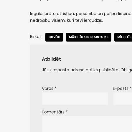
Ieguldi prāta attīstībā, personībā un pašpārliecinā
nedrošību visiem, kuri tevi ieraudzīs.
Birkas:
CILVĒKI
MĀKSLĪGAIS SKAISTUMS
MĪLESTĪB
Atbildēt
Jūsu e-pasta adrese netiks publicēta.
Oblig
Vārds
*
E-pasts
*
Komentārs
*