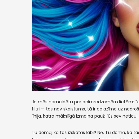
Ja
mēs nemuldētu par acīmredzamām lietām: “uzpu
filtri — tas nav skaistums, tā ir ceļazīme uz nedro
līnija, katra mākslīgā izmaiņa pauž: “Es sev neticu. 
Tu domā, ka tas izskatās labi? Nē. Tu domā, ka tas