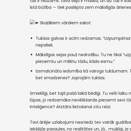
tas ir redzams: tava seja ir maska, un aiz tās ir k
īstā būtība — tiek paslēpta zem mākslīgās ārienes
Skaļākiem vārdiem sakot:
Tukšas galvas ir acīm redzamas. “Uzpumpētas” 
nepaliek.
Mākslīgas sejas pauž nedrošību. Tu ne tikai “uz
pieņemtu un mīlētu tādu, kāda esmu.”
Izsmalcināta iedomība kā vairogs tukšumam. Tu es
bet smadzenes? Joprojām tukšas.
Smieklīgi, bet tajā pašā laikā bēdīgi. Tu velti la
lūpas, jo redzamāka nevēlēšanās pieņemt sevi tādu
Inteliģence? Atstāta lietošanai citu reizi.
Tavi ārējie uzlabojumi nesniedz tev vairāk gudrība
iekšējās pasaules, no realitātes un, jā… muļķīgi, ja