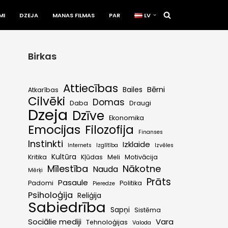
MI
DZEJA
MANAS FILMAS
PAR
LV
Birkas
Attiecības
Bērni
Bailes
Atkarības
Cilvēki
Domas
Daba
Draugi
Dzeja
Dzīve
Ekonomika
Emocijas
Filozofija
Finanses
Instinkti
Izklaide
Internets
Izglītība
Izvēles
Kultūra
Kritika
Kļūdas
Meli
Motivācija
Mīlestība
Nākotne
Nauda
Mērķi
Prāts
Pasaule
Padomi
Politika
Pieredze
Psiholoģija
Reliģija
Sabiedrība
Sapņi
Sistēma
Sociālie mediji
Vara
Tehnoloģijas
Valoda