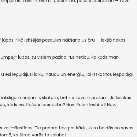
as slēpjams. Tavs intelekts, personība, pašpārliecinātība — tava
.
lūpas ir kā iekšējās pasaules nākšana uz āru — iekšā nekas
pumpēji” lūpas, tu visiem paziņo: “Es neticu, ka kāds mani
i ieguldījusi laiku, naudu un enerģiju, lai izskatītos iespaidīgi,
iku mākslīgam ārējam izskatam, bet ne savam prātam. Jo lielākas
, kāds esi. Pašpārliecinātība? Nav. Pašmīlestība? Nav.
s vai mīlestības. Tie padara tevi par kādu, kura baidās no savas
 domā, ka šļirce varēs to salabot.