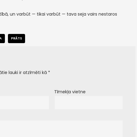
tībā, un varbūt — tikai varbūt — tava seja vairs nestaros
A
PRĀTS
ātie lauki ir atzīmēti kā
*
Tīmekļa vietne