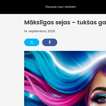
Pasaule caur vārdiem
Skip
to
Mākslīgas sejas – tukšas g
content
14. septembris, 2025.