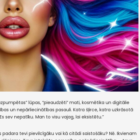
mpētas” lūpas, “pieaudzēti” mati, kosmētika un digitālie
šības un nepārliecinātības pasauli. Katra šļirce, katra uzkrāsotā
Es sev nepatīku. Man to visu vajag, lai eksistētu.”
 padara tevi pievilcīgāku vai kā citādi saistošāku? Nē. Ikvienam