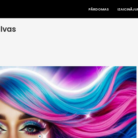
PĀRDOMAS
IZAICINĀJU
alvas