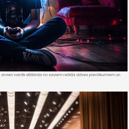
iņš arvien vairāk attālinās no saviem reālās dzīves pienākumiem un