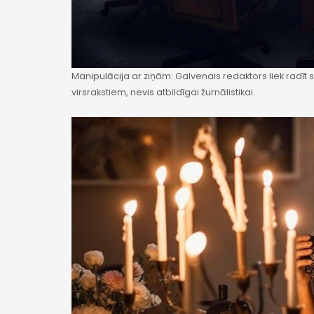
Manipulācija ar ziņām: Galvenais redaktors liek radīt s
virsrakstiem, nevis atbildīgai žurnālistikai.