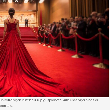
atra viņas kustība ir rūpīgi izplānota. Aizkulisēs viņa cīnās ar
bas tēlu.