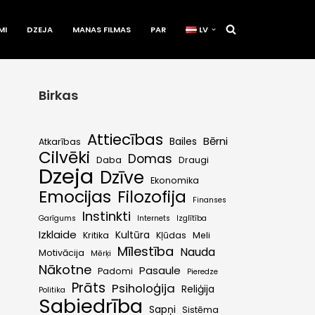
MI
DZEJA
MANAS FILMAS
PAR
LV
Birkas
Attiecības
Bērni
Bailes
Atkarības
Cilvēki
Domas
Daba
Draugi
Dzeja
Dzīve
Ekonomika
Emocijas
Filozofija
Finanses
Instinkti
Garīgums
Internets
Izglītība
Izklaide
Kultūra
Kritika
Kļūdas
Meli
Mīlestība
Nauda
Motivācija
Mērķi
Nākotne
Pasaule
Padomi
Pieredze
Prāts
Psiholoģija
Reliģija
Politika
Sabiedrība
Sapņi
Sistēma