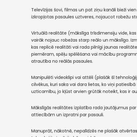
Televīzijas šovi, filmas un pat ziņu kanāli bieži vi
izkropļotas pasaules uztveres, nojaucot robežu 
Virtuālā realitāte (mākslīga trīsdimensiju vide, kas
vairāk nojauc robežas starp reālo un mākslīgo. Izm
kas replicē realitāti vai rada pilnīgi jaunas reali
piemēram, spēļu spēlēšana vai mācību programma
atrautība no reālās pasaules.
Manipulēti videoklipi vai attēli (plašāk šī tehnolo
cilvēkus, kuri saka vai dara lietas, ko viņi patiesī
uzticamību, jo kļūst arvien grūtāk noteikt, kas ir au
Mākslīgās realitātes izplatība rada jautājumus p
attiecībām un izpratni par pasauli.
Manuprāt, nākotnē, nepalīdzēs ne plašāk atvērtas 