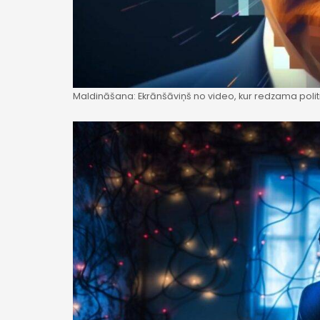
Maldināšana: Ekrānšāviņš no video, kur redzama polit