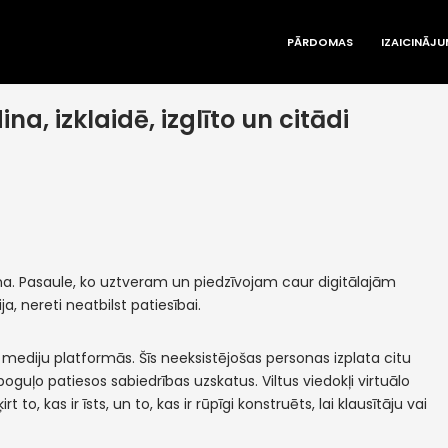
PĀRDOMAS
IZAICINĀJU
na, izklaidē, izglīto un citādi
iena. Pasaule, ko uztveram un piedzīvojam caur digitālajām
a, nereti neatbilst patiesībai.
 mediju platformās. Šīs neeksistējošas personas izplata citu
oguļo patiesos sabiedrības uzskatus. Viltus viedokļi virtuālo
 to, kas ir īsts, un to, kas ir rūpīgi konstruēts, lai klausītāju vai