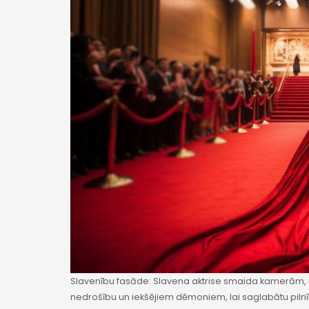
Slavenību fasāde: Slavena aktrise smaida kamerām, un k
nedrošību un iekšējiem dēmoniem, lai saglabātu pilnī