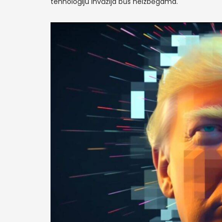
tehnoloģiju invāzija būs neizbēgama.