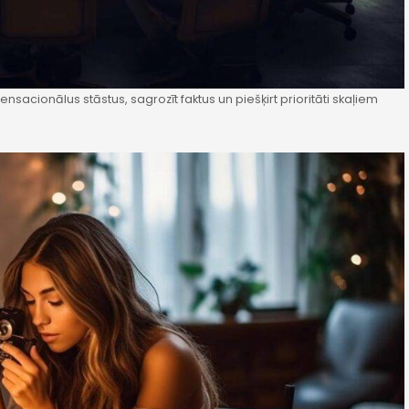
ensacionālus stāstus, sagrozīt faktus un piešķirt prioritāti skaļiem