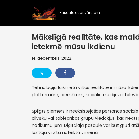
Pasaule caur vārdiem
Skip
to
content
Mākslīgā realitāte, kas maldi
ietekmē mūsu ikdienu
14. decembris, 2022.
Tehnoloģiju laikmetā viltus realitāte ir mūsu ikd
platformām, piemēram, sociālie mediji vai televīzij
Spilgts piemērs ir neeksistējošas personas sociālo
cilvēku vai sabiedrības grupu viedokļus, kas neatsp
notikumu jūrā. Digitālajā pasaulē var būt grūti atšķirt
lasītāju virzītu noteiktā virzienā.