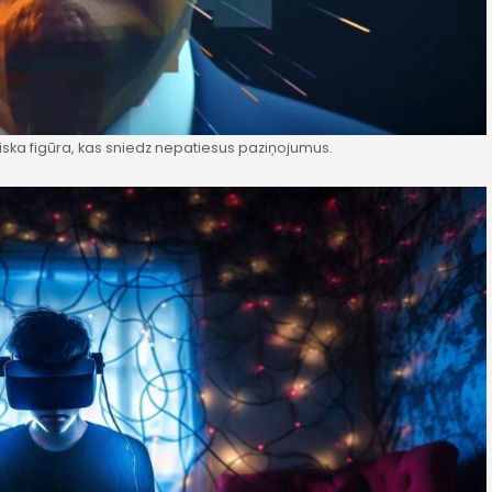
iska figūra, kas sniedz nepatiesus paziņojumus.