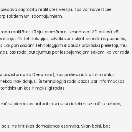
en piedāvā sagrozītu realitātes versiju. Tas var novest pie
starp faktiem un izdomājumiem.
 rada realitātes ilūziju, piemēram, izmantojot 3D brilles) vēl
antojot šīs tehnoloģijas, cilvēki var nokļūt simulētās pasaulēs,
tātes. Lai gan šādām tehnoloģijām ir daudz praktisku pielietojumu,
s, tas rada jautājumus par iespējamajām sekām, ko var radīt
ģija pazīstama kā Deepfake), kas pārliecinoši attēlo reālus
bā nekad nav darījuši. Šī tehnoloģija rada bažas par informācijas
tentisks un kas ir mākslīgi radīts.
ar mūsu pieredzes autentiskumu un ietekmi uz mūsu uztveri,
acis, ne kritiskās domāšanas esamība. Skan baisi, bet