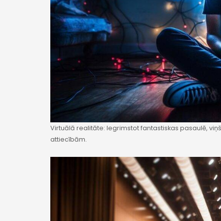
Virtuālā realitāte: Iegrimstot fantastiskas pasaulē, v
attiecībām.