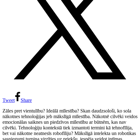
Tweet
Share
Zāles pret vientulību? Ideālā mīlestība? Skan daudzsološi, ko sola
nākotnes tehnoloģijas jeb mākslīgā mīlestība. Nākotnē cilvēki veidos
emocionālas saiknes un piedzīvos mīlestību ar būtnēm, kas nav
cilvēki. Tehnoloģiju kontekstā tiek izmantoti termini kā tehnofīlija,
bet vai nākotne neatnesīs robofīliju? Mākslīgā intelekta un robotikas
sasniegumi turpina virzīties uz priekšu, iespēja veidot intīmas