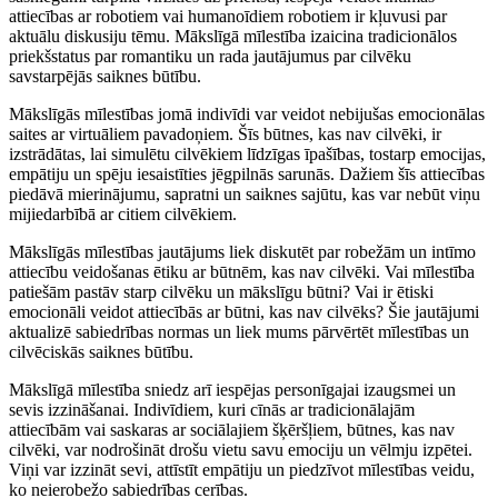
attiecības ar robotiem vai humanoīdiem robotiem ir kļuvusi par
aktuālu diskusiju tēmu. Mākslīgā mīlestība izaicina tradicionālos
priekšstatus par romantiku un rada jautājumus par cilvēku
savstarpējās saiknes būtību.
Mākslīgās mīlestības jomā indivīdi var veidot nebijušas emocionālas
saites ar virtuāliem pavadoņiem. Šīs būtnes, kas nav cilvēki, ir
izstrādātas, lai simulētu cilvēkiem līdzīgas īpašības, tostarp emocijas,
empātiju un spēju iesaistīties jēgpilnās sarunās. Dažiem šīs attiecības
piedāvā mierinājumu, sapratni un saiknes sajūtu, kas var nebūt viņu
mijiedarbībā ar citiem cilvēkiem.
Mākslīgās mīlestības jautājums liek diskutēt par robežām un intīmo
attiecību veidošanas ētiku ar būtnēm, kas nav cilvēki. Vai mīlestība
patiešām pastāv starp cilvēku un mākslīgu būtni? Vai ir ētiski
emocionāli veidot attiecībās ar būtni, kas nav cilvēks? Šie jautājumi
aktualizē sabiedrības normas un liek mums pārvērtēt mīlestības un
cilvēciskās saiknes būtību.
Mākslīgā mīlestība sniedz arī iespējas personīgajai izaugsmei un
sevis izzināšanai. Indivīdiem, kuri cīnās ar tradicionālajām
attiecībām vai saskaras ar sociālajiem šķēršļiem, būtnes, kas nav
cilvēki, var nodrošināt drošu vietu savu emociju un vēlmju izpētei.
Viņi var izzināt sevi, attīstīt empātiju un piedzīvot mīlestības veidu,
ko neierobežo sabiedrības cerības.