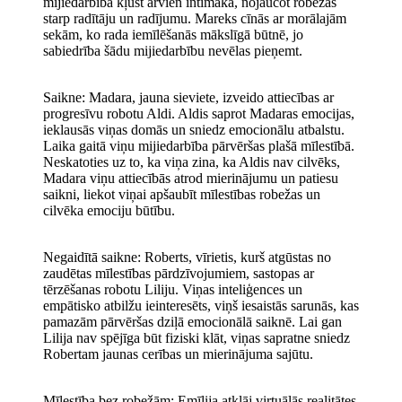
mijiedarbība kļūst arvien intīmāka, nojaucot robežas
starp radītāju un radījumu. Mareks cīnās ar morālajām
sekām, ko rada iemīlēšanās mākslīgā būtnē, jo
sabiedrība šādu mijiedarbību nevēlas pieņemt.
Saikne: Madara, jauna sieviete, izveido attiecības ar
progresīvu robotu Aldi. Aldis saprot Madaras emocijas,
ieklausās viņas domās un sniedz emocionālu atbalstu.
Laika gaitā viņu mijiedarbība pārvēršas plašā mīlestībā.
Neskatoties uz to, ka viņa zina, ka Aldis nav cilvēks,
Madara viņu attiecībās atrod mierinājumu un patiesu
saikni, liekot viņai apšaubīt mīlestības robežas un
cilvēka emociju būtību.
Negaidītā saikne: Roberts, vīrietis, kurš atgūstas no
zaudētas mīlestības pārdzīvojumiem, sastopas ar
tērzēšanas robotu Liliju. Viņas inteliģences un
empātisko atbilžu ieinteresēts, viņš iesaistās sarunās, kas
pamazām pārvēršas dziļā emocionālā saiknē. Lai gan
Lilija nav spējīga būt fiziski klāt, viņas sapratne sniedz
Robertam jaunas cerības un mierinājuma sajūtu.
Mīlestība bez robežām: Emīlija atklāj virtuālās realitātes