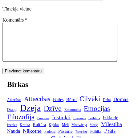
Tīmekļa vietne
Komentārs
*
Birkas
Cilvēki
Attiecības
Domas
Bērni
Bailes
Atkarības
Daba
Dzeja
Dzīve
Emocijas
Draugi
Ekonomika
Filozofija
Instinkti
Izklaide
Finanses
Internets
Izglītība
Mīlestība
Kultūra
Kritika
Kļūdas
Meli
Motivācija
Izvēles
Mērķi
Prāts
Nākotne
Nauda
Pasaule
Padomi
Politika
Pieredze