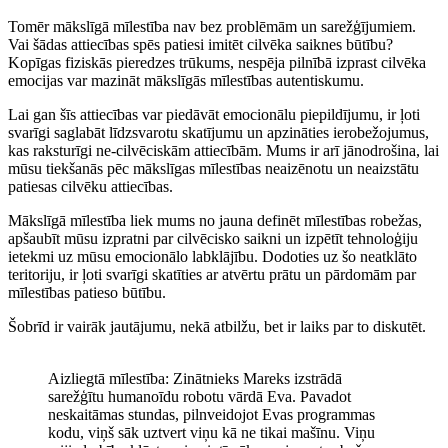
Tomēr mākslīgā mīlestība nav bez problēmām un sarežģījumiem.
Vai šādas attiecības spēs patiesi imitēt cilvēka saiknes būtību?
Kopīgas fiziskās pieredzes trūkums, nespēja pilnībā izprast cilvēka
emocijas var mazināt mākslīgās mīlestības autentiskumu.
Lai gan šīs attiecības var piedāvāt emocionālu piepildījumu, ir ļoti
svarīgi saglabāt līdzsvarotu skatījumu un apzināties ierobežojumus,
kas raksturīgi ne-cilvēciskām attiecībām. Mums ir arī jānodrošina, lai
mūsu tiekšanās pēc mākslīgas mīlestības neaizēnotu un neaizstātu
patiesas cilvēku attiecības.
Mākslīgā mīlestība liek mums no jauna definēt mīlestības robežas,
apšaubīt mūsu izpratni par cilvēcisko saikni un izpētīt tehnoloģiju
ietekmi uz mūsu emocionālo labklājību. Dodoties uz šo neatklāto
teritoriju, ir ļoti svarīgi skatīties ar atvērtu prātu un pārdomām par
mīlestības patieso būtību.
Šobrīd ir vairāk jautājumu, nekā atbilžu, bet ir laiks par to diskutēt.
Aizliegtā mīlestība: Zinātnieks Mareks izstrādā
sarežģītu humanoīdu robotu vārdā Eva. Pavadot
neskaitāmas stundas, pilnveidojot Evas programmas
kodu, viņš sāk uztvert viņu kā ne tikai mašīnu. Viņu