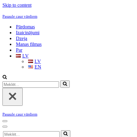
Skip to content
Pasaule caur vārdiem
Pārdomas
Izaicinājumi
Dzeja
Manas filmas
Par
LV
LV
EN
Meklēt...
Pasaule caur vārdiem
Navigation
Menu
Navigation
Meklēt...
Menu