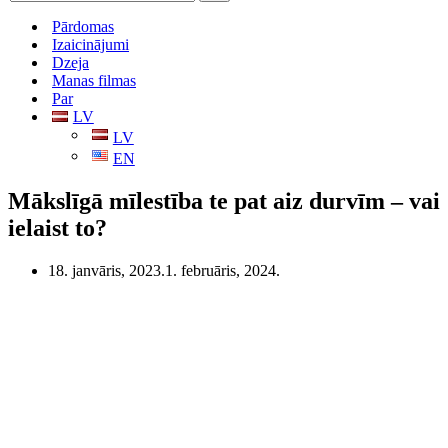
Pārdomas
Izaicinājumi
Dzeja
Manas filmas
Par
LV
LV
EN
Mākslīgā mīlestība te pat aiz durvīm – vai
ielaist to?
18. janvāris, 2023.
1. februāris, 2024.