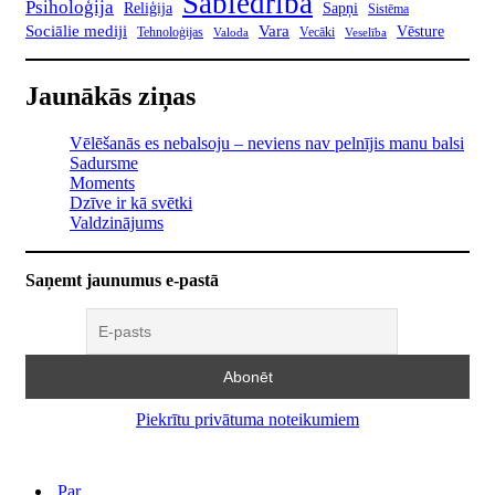
Sabiedrība
Psiholoģija
Reliģija
Sapņi
Sistēma
Sociālie mediji
Vara
Vēsture
Tehnoloģijas
Vecāki
Valoda
Veselība
Jaunākās ziņas
Vēlēšanās es nebalsoju – neviens nav pelnījis manu balsi
Sadursme
Moments
Dzīve ir kā svētki
Valdzinājums
Saņemt jaunumus e-pastā
Piekrītu privātuma noteikumiem
Par