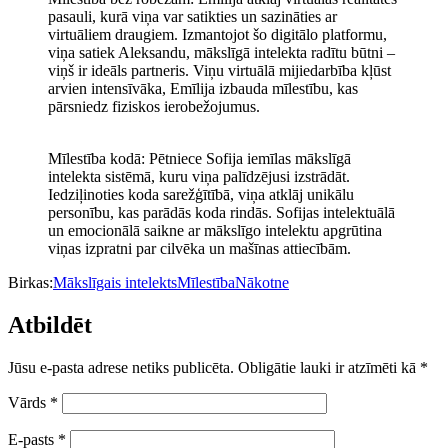
pasauli, kurā viņa var satikties un sazināties ar
virtuāliem draugiem. Izmantojot šo digitālo platformu,
viņa satiek Aleksandu, mākslīgā intelekta radītu būtni –
viņš ir ideāls partneris. Viņu virtuālā mijiedarbība kļūst
arvien intensīvāka, Emīlija izbauda mīlestību, kas
pārsniedz fiziskos ierobežojumus.
Mīlestība kodā: Pētniece Sofija iemīlas mākslīgā
intelekta sistēmā, kuru viņa palīdzējusi izstrādāt.
Iedziļinoties koda sarežģītībā, viņa atklāj unikālu
personību, kas parādās koda rindās. Sofijas intelektuālā
un emocionālā saikne ar mākslīgo intelektu apgrūtina
viņas izpratni par cilvēka un mašīnas attiecībām.
Birkas:
Mākslīgais intelekts
Mīlestība
Nākotne
Atbildēt
Jūsu e-pasta adrese netiks publicēta.
Obligātie lauki ir atzīmēti kā
*
Vārds
*
E-pasts
*