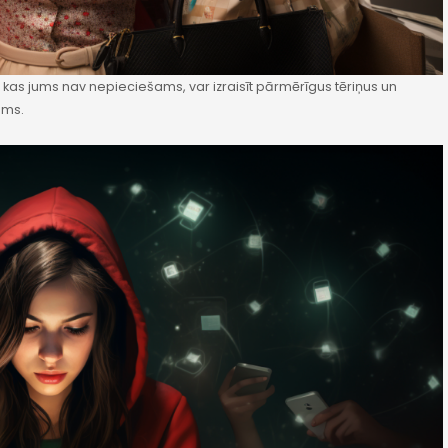
o, kas jums nav nepieciešams, var izraisīt pārmērīgus tēriņus un
kums.