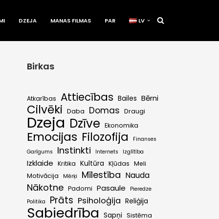
MI
DZEJA
MANAS FILMAS
PAR
LV
Birkas
Attiecības
Bērni
Bailes
Atkarības
Cilvēki
Domas
Daba
Draugi
Dzeja
Dzīve
Ekonomika
Emocijas
Filozofija
Finanses
Instinkti
Garīgums
Internets
Izglītība
Izklaide
Kultūra
Kritika
Kļūdas
Meli
Mīlestība
Nauda
Motivācija
Mērķi
Nākotne
Pasaule
Padomi
Pieredze
Prāts
Psiholoģija
Reliģija
Politika
Sabiedrība
Sapņi
Sistēma