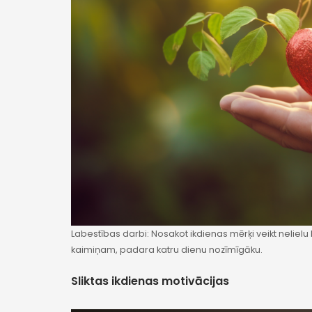
Labestības darbi: Nosakot ikdienas mērķi veikt nelielu
kaimiņam, padara katru dienu nozīmīgāku.
Sliktas ikdienas motivācijas