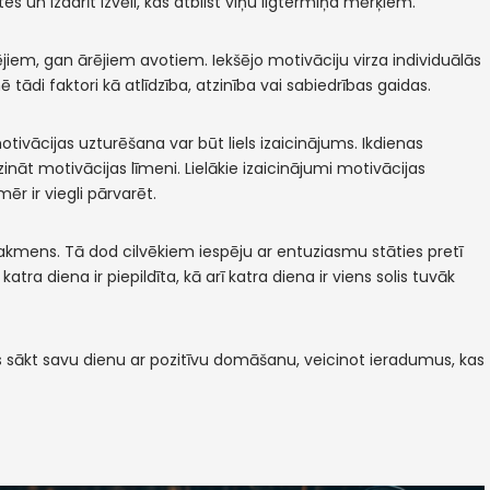
es un izdarīt izvēli, kas atbilst viņu ilgtermiņa mērķiem.
ējiem, gan ārējiem avotiem. Iekšējo motivāciju virza individuālās
 tādi faktori kā atlīdzība, atzinība vai sabiedrības gaidas.
ivācijas uzturēšana var būt liels izaicinājums. Ikdienas
nāt motivācijas līmeni. Lielākie izaicinājumi motivācijas
ēr ir viegli pārvarēt.
ūrakmens. Tā dod cilvēkiem iespēju ar entuziasmu stāties pretī
ra diena ir piepildīta, kā arī katra diena ir viens solis tuvāk
s sākt savu dienu ar pozitīvu domāšanu, veicinot ieradumus, kas