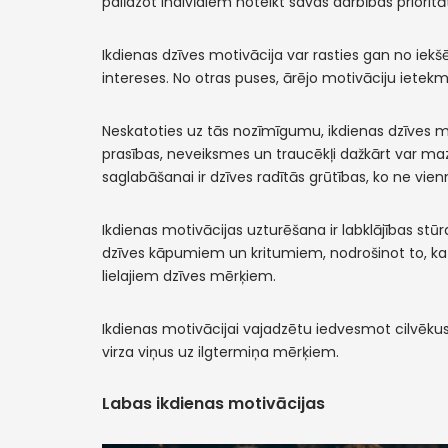
palīdzot indivīdiem noteikt savas darbības prioritāt
Ikdienas dzīves motivācija var rasties gan no iekš
intereses. No otras puses, ārējo motivāciju ietekmē
Neskatoties uz tās nozīmīgumu, ikdienas dzīves mot
prasības, neveiksmes un traucēkļi dažkārt var mazi
saglabāšanai ir dzīves radītās grūtības, ko ne vienm
Ikdienas motivācijas uzturēšana ir labklājības st
dzīves kāpumiem un kritumiem, nodrošinot to, ka kat
lielajiem dzīves mērķiem.
Ikdienas motivācijai vajadzētu iedvesmot cilvēku
virza viņus uz ilgtermiņa mērķiem.
Labas ikdienas motivācijas