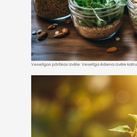
Veselīgas pārtikas izvēle: Veselīga ēdiena izvēle katr