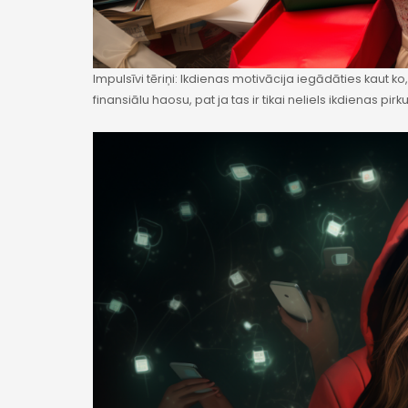
Impulsīvi tēriņi: Ikdienas motivācija iegādāties kaut k
finansiālu haosu, pat ja tas ir tikai neliels ikdienas pir