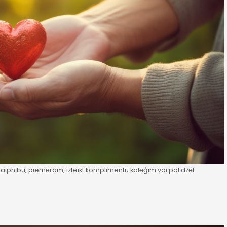
 laipnību, piemēram, izteikt komplimentu kolēģim vai palīdzēt