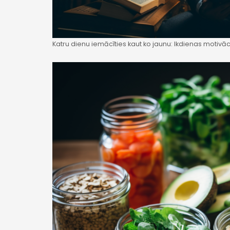
Katru dienu iemācīties kaut ko jaunu: Ikdienas motivā