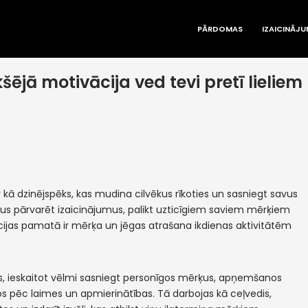
PĀRDOMAS
IZAICINĀJU
ējā motivācija ved tevi pretī lieliem
r kā dzinējspēks, kas mudina cilvēkus rīkoties un sasniegt savus
ēkus pārvarēt izaicinājumus, palikt uzticīgiem saviem mērķiem
ācijas pamatā ir mērķa un jēgas atrašana ikdienas aktivitātēm
dos, ieskaitot vēlmi sasniegt personīgos mērķus, apņemšanos
nos pēc laimes un apmierinātības. Tā darbojas kā ceļvedis,