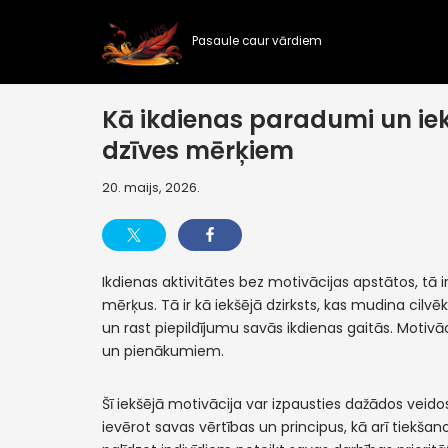
Pasaule caur vārdiem
Skip
to
content
Kā ikdienas paradumi un iekš
dzīves mērķiem
20. maijs, 2026.
Ikdienas aktivitātes bez motivācijas apstātos, tā i
mērķus. Tā ir kā iekšējā dzirksts, kas mudina cilv
un rast piepildījumu savās ikdienas gaitās. Motiv
un pienākumiem.
Šī iekšējā motivācija var izpausties dažādos vei
ievērot savas vērtības un principus, kā arī tiekša