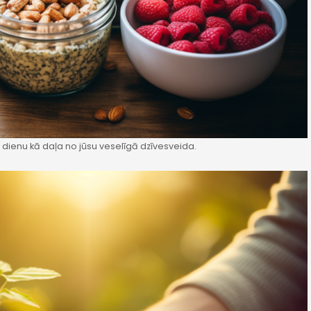
u dienu kā daļa no jūsu veselīgā dzīvesveida.