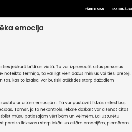
PĀRDOMAS
IZAICINĀJU
vēka emocija
ties jebkurā brīdī un vietā. To var izprovocēt citas personas
av noteikta termiņa, tā var ilgt vien dažus mirkļus vai tieši pretēji,
 un tas, kas to izraisa, var būtiski atšķirties starp dažādiem
ši saistīta ar citām emocijām. Tā var pastāvēt līdzās mīlestībai,
ecībās. Tomēr, ja to nekontrolē, iekāre dažkārt var aizēnot citas
neatbilst mūsu patiesajām vērtībām un vēlmēm. Lai uzturētu
atrast pareizo līdzsvaru starp iekāri un citām emocijām, piemēram,