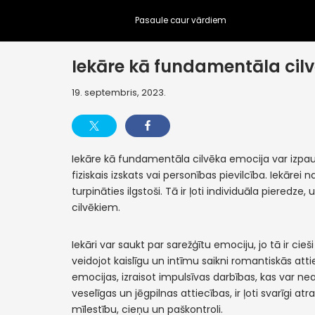
Pasaule caur vārdiem
Skip
to
Iekāre kā fundamentāla cil
content
19. septembris, 2023.
Iekāre kā fundamentāla cilvēka emocija var izpaus
fiziskais izskats vai personības pievilcība. Iekārei n
turpināties ilgstoši. Tā ir ļoti individuāla pieredze,
cilvēkiem.
Iekāri var saukt par sarežģītu emociju, jo tā ir cie
veidojot kaislīgu un intīmu saikni romantiskās atti
emocijas, izraisot impulsīvas darbības, kas var 
veselīgas un jēgpilnas attiecības, ir ļoti svarīgi 
mīlestību, cieņu un paškontroli.