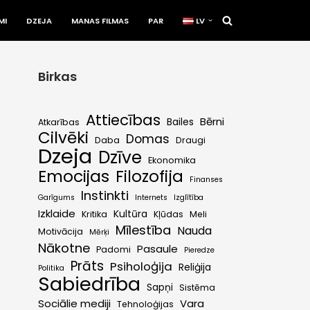
MI
DZEJA
MANAS FILMAS
PAR
LV
Birkas
Attiecības
Bērni
Bailes
Atkarības
Cilvēki
Domas
Daba
Draugi
Dzeja
Dzīve
Ekonomika
Emocijas
Filozofija
Finanses
Instinkti
Garīgums
Internets
Izglītība
Izklaide
Kultūra
Kritika
Kļūdas
Meli
Mīlestība
Nauda
Motivācija
Mērķi
Nākotne
Pasaule
Padomi
Pieredze
Prāts
Psiholoģija
Reliģija
Politika
Sabiedrība
Sapņi
Sistēma
Sociālie mediji
Vara
Tehnoloģijas