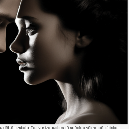
onu dēļ tās izskata. Tas var izpausties kā spēcīga vēlme pēc fiziskas