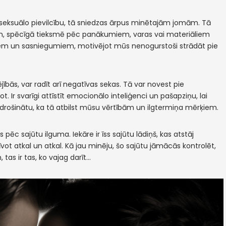
 un seksuālo pievilcību, tā sniedzas ārpus minētajām jomām. Tā
am, spēcīgā tieksmē pēc panākumiem, varas vai materiāliem
em un sasniegumiem, motivējot mūs nenogurstoši strādāt pie
jībās, var radīt arī negatīvas sekas. Tā var novest pie
. Ir svarīgi attīstīt emocionālo inteliģenci un pašapziņu, lai
odrošinātu, ka tā atbilst mūsu vērtībām un ilgtermiņa mērķiem.
pēc sajūtu ilguma. Iekāre ir īss sajūtu lādiņš, kas atstāj
ot atkal un atkal. Kā jau minēju, šo sajūtu jāmācās kontrolēt,
 tas ir tas, ko vajag darīt…