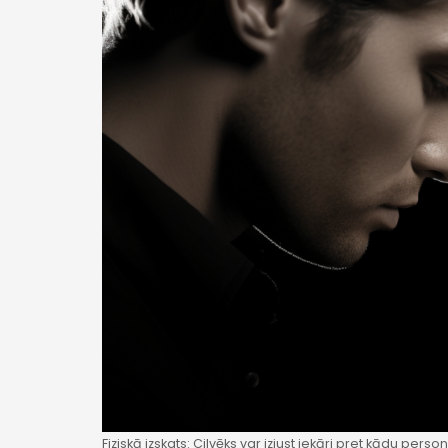
Fiziskā izskats: Cilvēks var izjust iekāri pret kādu pers