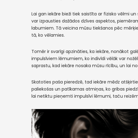
Lai gan iekāre bieži tiek saistīta ar fizisko vēlmi
var izpausties dažādos dzīves aspektos, piemēr
labumiem. Tā veicina mūsu tiekšanos pēc mērķi
tā, ko vēlamies.
Tomēr ir svarīgi apzināties, ka iekāre, nonākot galē
impulsīviem lēmumiem, ko indivīdi vēlāk var nožēlot
saprastu, kad iekāre nosaka mūsu rīcību, un lai n
Skatoties paša pieredzē, tad iekāre mēdz atšķirties 
paliekošas un patīkamas atmiņas, ko gribas piedzīv
lai netiktu pieņemti impulsīvi lēmumi, taču reizēm,