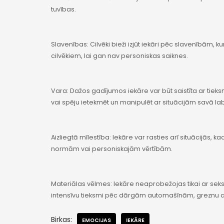
tuvības.
Slavenības: Cilvēki bieži izjūt iekāri pēc slavenībām, k
cilvēkiem, lai gan nav personiskas saiknes.
Vara: Dažos gadījumos iekāre var būt saistīta ar tieksmi
vai spēju ietekmēt un manipulēt ar situācijām savā la
Aizliegtā mīlestība: Iekāre var rasties arī situācijās, 
normām vai personiskajām vērtībām.
Materiālas vēlmes: Iekāre neaprobežojas tikai ar seksu
intensīvu tieksmi pēc dārgām automašīnām, greznu a
Birkas:
EMOCIJAS
IEKĀRE