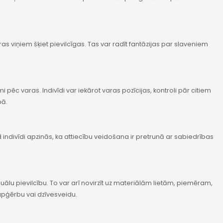
uras viņiem šķiet pievilcīgas. Tas var radīt fantāzijas par slaveniem
 pēc varas. Indivīdi var iekārot varas pozīcijas, kontroli pār citiem
bā.
kad indivīdi apzinās, ka attiecību veidošana ir pretrunā ar sabiedrības
ālu pievilcību. To var arī novirzīt uz materiālām lietām, piemēram,
pģērbu vai dzīvesveidu.