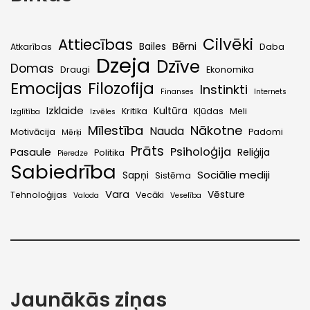
Cilvēki
Attiecības
Bērni
Bailes
Atkarības
Daba
Dzeja
Dzīve
Domas
Draugi
Ekonomika
Emocijas
Filozofija
Instinkti
Finanses
Internets
Izklaide
Kultūra
Kritika
Kļūdas
Meli
Izglītība
Izvēles
Mīlestība
Nākotne
Nauda
Motivācija
Padomi
Mērķi
Prāts
Psiholoģija
Pasaule
Reliģija
Politika
Pieredze
Sabiedrība
Sociālie mediji
Sapņi
Sistēma
Vara
Vēsture
Tehnoloģijas
Vecāki
Valoda
Veselība
Jaunākās ziņas