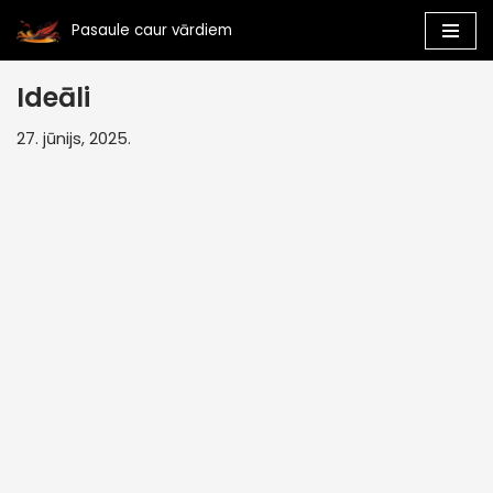
Pasaule caur vārdiem
Skip
to
Ideāli
content
27. jūnijs, 2025.