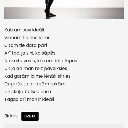
Katram savi ideāli
Vienam tie nes laimi
Citam tie dara pāri
Arī tad, ja zini, ka sāpēs
Nav citu veidu, kā remdēt slāpes
Un ja arī man reiz paveiksies
Kad garām laime lēnāk skries
Es ķeršu to ar abām rokām
Un skaļā balsī bļaušu
Tagad arī man ir ideāli
Birkas:
DZEJA