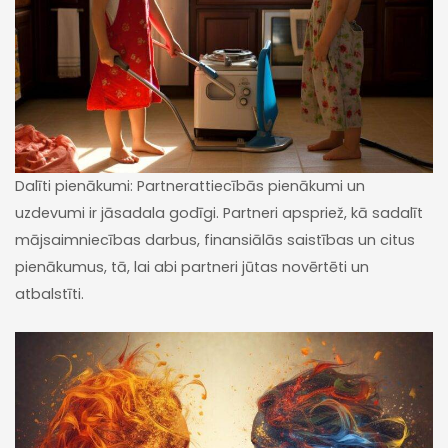
Dalīti pienākumi: Partnerattiecībās pienākumi un
uzdevumi ir jāsadala godīgi. Partneri apspriež, kā sadalīt
mājsaimniecības darbus, finansiālās saistības un citus
pienākumus, tā, lai abi partneri jūtas novērtēti un
atbalstīti.