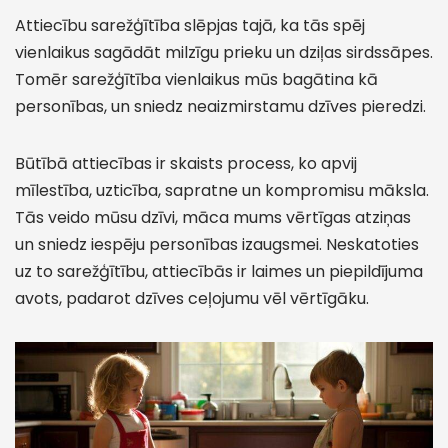
Attiecību sarežģītība slēpjas tajā, ka tās spēj
vienlaikus sagādāt milzīgu prieku un dziļas sirdssāpes.
Tomēr sarežģītība vienlaikus mūs bagātina kā
personības, un sniedz neaizmirstamu dzīves pieredzi.
Būtībā attiecības ir skaists process, ko apvij
mīlestība, uzticība, sapratne un kompromisu māksla.
Tās veido mūsu dzīvi, māca mums vērtīgas atziņas
un sniedz iespēju personības izaugsmei. Neskatoties
uz to sarežģītību, attiecībās ir laimes un piepildījuma
avots, padarot dzīves ceļojumu vēl vērtīgāku.