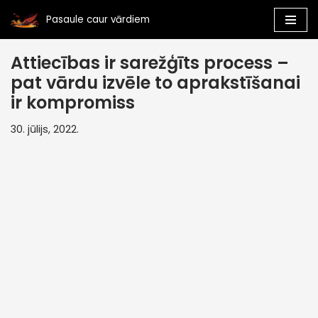
Pasaule caur vārdiem
Skip
to
Attiecības ir sarežģīts process –
content
pat vārdu izvēle to aprakstīšanai
ir kompromiss
30. jūlijs, 2022.