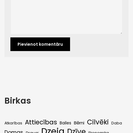
Birkas
Cilvēki
Attiecības
Bērni
Bailes
Atkarības
Daba
Dzeja
Dzīve
Domas
Draugi
Ekonomika