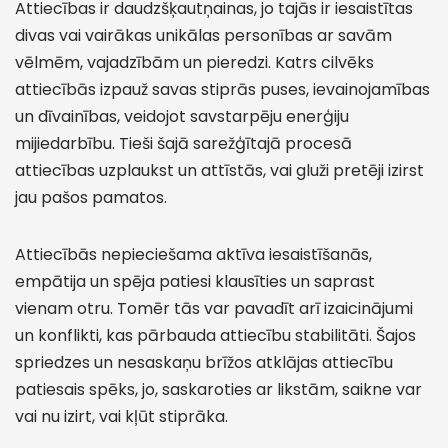
Attiecības ir daudzšķautņainas, jo tajās ir iesaistītas
divas vai vairākas unikālas personības ar savām
vēlmēm, vajadzībām un pieredzi. Katrs cilvēks
attiecībās izpauž savas stiprās puses, ievainojamības
un dīvainības, veidojot savstarpēju enerģiju
mijiedarbību. Tieši šajā sarežģītajā procesā
attiecības uzplaukst un attīstās, vai gluži pretēji izirst
jau pašos pamatos.
Attiecībās nepieciešama aktīva iesaistīšanās,
empātija un spēja patiesi klausīties un saprast
vienam otru. Tomēr tās var pavadīt arī izaicinājumi
un konflikti, kas pārbauda attiecību stabilitāti. Šajos
spriedzes un nesaskaņu brīžos atklājas attiecību
patiesais spēks, jo, saskaroties ar likstām, saikne var
vai nu izirt, vai kļūt stiprāka.