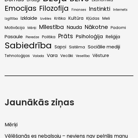
Emocijas
Filozofija
Instinkti
Finanses
Internets
Izklaide
Kultūra
Kritika
Kļūdas
Meli
Izglītība
Izvēles
Mīlestība
Nākotne
Nauda
Motivācija
Padomi
Mērķi
Prāts
Psiholoģija
Pasaule
Reliģija
Politika
Pieredze
Sabiedrība
Sociālie mediji
Sapņi
Sistēma
Vara
Vēsture
Tehnoloģijas
Vecāki
Valoda
Veselība
Jaunākās ziņas
Mērķi
Vēlēšanās es nebalsoju – neviens nav pelnījis manu