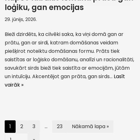
loģiku, gan emocijas
29. jūnijs, 2026.
Bieži dzirdēts, ka cilvēki saka, ka viņi domā gan ar
prātu, gan ar sirdi, katram domāšanas veidam
piešķirot noteiktu domāšanas formu. Prāts tiek
saistītas ar loģisko domāšanu, analīzi un racionalitāti,
savukārt sirds bieži tiek saistīta ar emocijām, jūtām
un intuīciju. Akcentējot gan prāta, gan sirds…
Lasīt
vairāk »
1
2
3
…
23
Nākamā lapa »