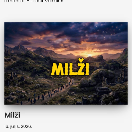
izmantot –…
Lasīt vairāk »
Milži
16. jūlijs, 2026.