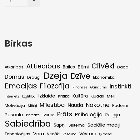
Birkas
Cilvēki
Attiecības
Bērni
Bailes
Atkarības
Daba
Dzeja
Dzīve
Domas
Draugi
Ekonomika
Emocijas
Filozofija
Instinkti
Finanses
Garīgums
Izklaide
Kultūra
Kritika
Kļūdas
Meli
Internets
Izglītība
Mīlestība
Nākotne
Nauda
Motivācija
Padomi
Mērķi
Prāts
Psiholoģija
Pasaule
Reliģija
Pieredze
Politika
Sabiedrība
Sociālie mediji
Sapņi
Sistēma
Vara
Vēsture
Tehnoloģijas
Vecāki
Veselība
Ģimene