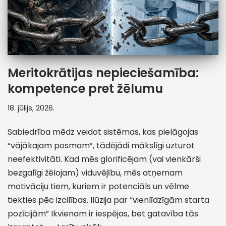
Meritokrātijas nepieciešamība:
kompetence pret žēlumu
18. jūlijs, 2026.
Sabiedrība mēdz veidot sistēmas, kas pielāgojas
“vājākajam posmam”, tādējādi mākslīgi uzturot
neefektivitāti. Kad mēs glorificējam (vai vienkārši
bezgalīgi žēlojam) viduvējību, mēs atņemam
motivāciju tiem, kuriem ir potenciāls un vēlme
tiekties pēc izcilības. Ilūzija par “vienlīdzīgām starta
pozīcijām” Ikvienam ir iespējas, bet gatavība tās