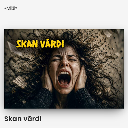
«Milži»
Skan vārdi