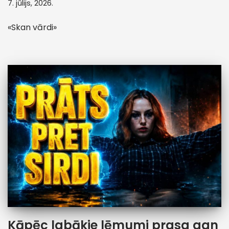
7. jūlijs, 2026.
«Skan vārdi»
Kāpēc labākie lēmumi prasa gan