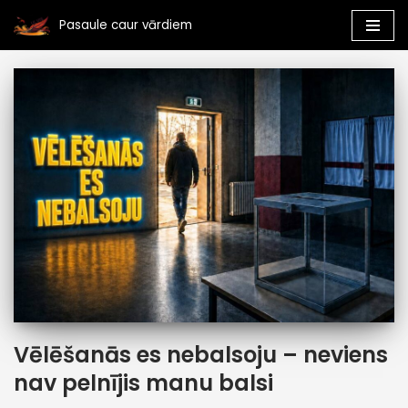
Pasaule caur vārdiem
Skip
to
content
Vēlēšanās es nebalsoju – neviens
nav pelnījis manu balsi