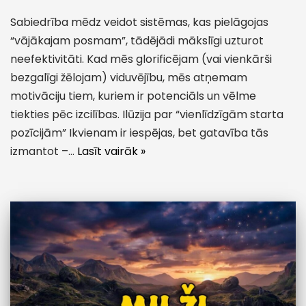
Sabiedrība mēdz veidot sistēmas, kas pielāgojas
“vājākajam posmam”, tādējādi mākslīgi uzturot
neefektivitāti. Kad mēs glorificējam (vai vienkārši
bezgalīgi žēlojam) viduvējību, mēs atņemam
motivāciju tiem, kuriem ir potenciāls un vēlme
tiekties pēc izcilības. Ilūzija par “vienlīdzīgām starta
pozīcijām” Ikvienam ir iespējas, bet gatavība tās
izmantot –…
Lasīt vairāk »