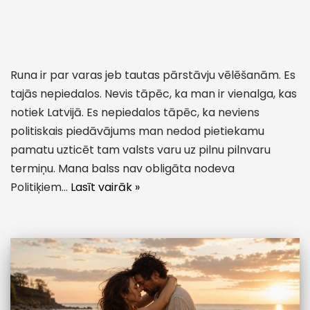
Runa ir par varas jeb tautas pārstāvju vēlēšanām. Es
tajās nepiedalos. Nevis tāpēc, ka man ir vienalga, kas
notiek Latvijā. Es nepiedalos tāpēc, ka neviens
politiskais piedāvājums man nedod pietiekamu
pamatu uzticēt tam valsts varu uz pilnu pilnvaru
termiņu. Mana balss nav obligāta nodeva
Politiķiem…
Lasīt vairāk »