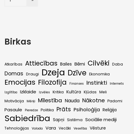
Birkas
Cilvēki
Attiecības
Bērni
Bailes
Atkarības
Daba
Dzeja
Dzīve
Domas
Draugi
Ekonomika
Emocijas
Filozofija
Instinkti
Finanses
Internets
Izklaide
Kultūra
Kritika
Kļūdas
Meli
Izglītība
Izvēles
Mīlestība
Nākotne
Nauda
Motivācija
Padomi
Mērķi
Prāts
Psiholoģija
Pasaule
Reliģija
Politika
Pieredze
Sabiedrība
Sociālie mediji
Sapņi
Sistēma
Vara
Vēsture
Tehnoloģijas
Vecāki
Valoda
Veselība