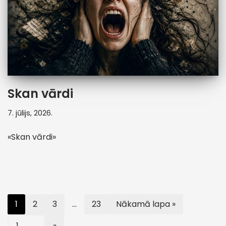
Skan vārdi
7. jūlijs, 2026.
«Skan vārdi»
1
2
3
…
23
Nākamā lapa »