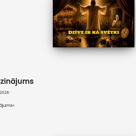
zinājums
, 2026.
nājums»