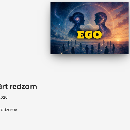
ārt redzam
 2026.
 redzam»