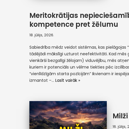
Meritokrātijas nepieciešamī
kompetence pret žēlumu
18. jūlijs, 2026.
Sabiedrība mēdz veidot sistēmas, kas pielāgojas
tādējādi mākslīgi uzturot neefektivitāti. Kad mēs 
vienkārši bezgalīgi žēlojam) viduvējību, mēs atņ
kuriem ir potenciāls un vēlme tiekties pēc izcilības.
“vienlīdzīgām starta pozīcijām” Ikvienam ir iespēj
izmantot –…
Lasīt vairāk »
Milži
16. jūlijs,