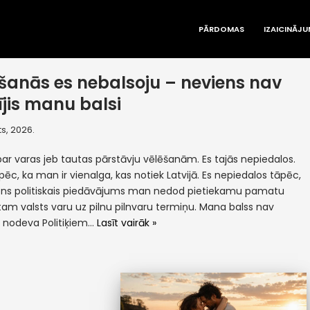
PĀRDOMAS
IZAICINĀJU
šanās es nebalsoju – neviens nav
ījis manu balsi
s, 2026.
par varas jeb tautas pārstāvju vēlēšanām. Es tajās nepiedalos.
pēc, ka man ir vienalga, kas notiek Latvijā. Es nepiedalos tāpēc,
ens politiskais piedāvājums man nedod pietiekamu pamatu
tam valsts varu uz pilnu pilnvaru termiņu. Mana balss nav
a nodeva Politiķiem…
Lasīt vairāk »