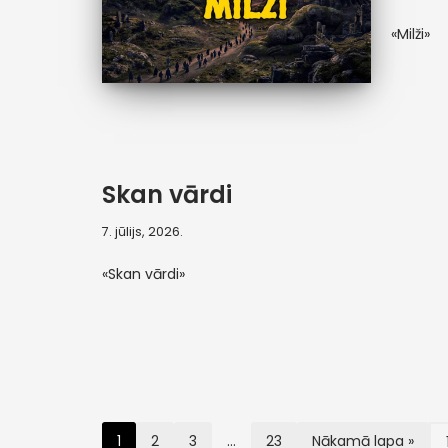
«Milži»
Skan vārdi
7. jūlijs, 2026.
«Skan vārdi»
1
2
3
…
23
Nākamā lapa »