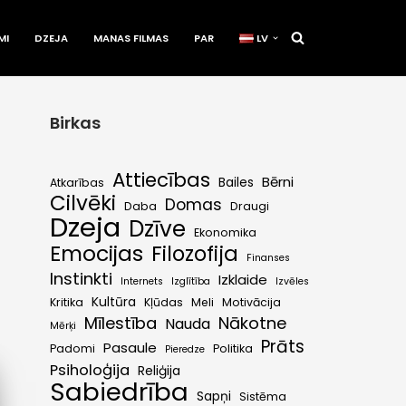
MI
DZEJA
MANAS FILMAS
PAR
LV
Birkas
Attiecības
Bērni
Bailes
Atkarības
Cilvēki
Domas
Daba
Draugi
Dzeja
Dzīve
Ekonomika
Emocijas
Filozofija
Finanses
Instinkti
Izklaide
Internets
Izglītība
Izvēles
Kultūra
Kritika
Kļūdas
Meli
Motivācija
Mīlestība
Nākotne
Nauda
Mērķi
Prāts
Pasaule
Padomi
Politika
Pieredze
Psiholoģija
Reliģija
Sabiedrība
Sapņi
Sistēma