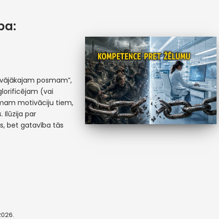
ba:
 “vājākajam posmam”,
glorificējam (vai
emam motivāciju tiem,
 Ilūzija par
as, bet gatavība tās
 2026.