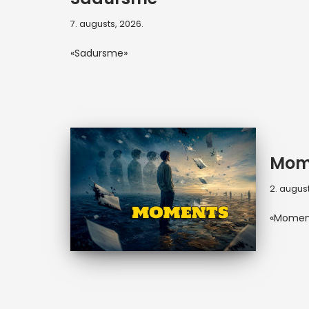
7. augusts, 2026.
«Sadursme»
Mom
2. august
«Momen