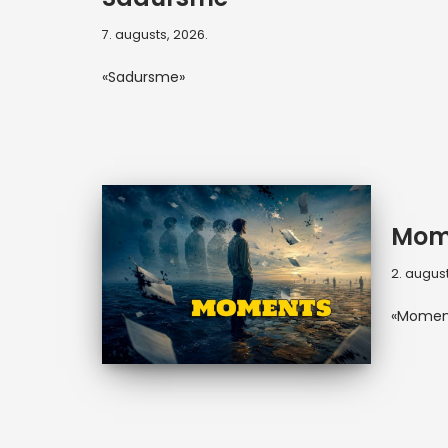
7. augusts, 2026.
«Sadursme»
Mom
2. august
«Momen