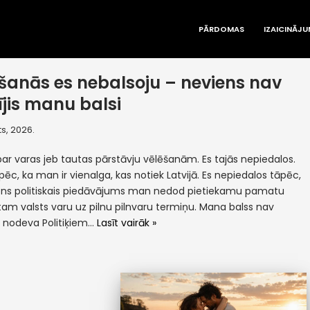
PĀRDOMAS
IZAICINĀJU
šanās es nebalsoju – neviens nav
ījis manu balsi
s, 2026.
par varas jeb tautas pārstāvju vēlēšanām. Es tajās nepiedalos.
pēc, ka man ir vienalga, kas notiek Latvijā. Es nepiedalos tāpēc,
ens politiskais piedāvājums man nedod pietiekamu pamatu
tam valsts varu uz pilnu pilnvaru termiņu. Mana balss nav
a nodeva Politiķiem…
Lasīt vairāk »