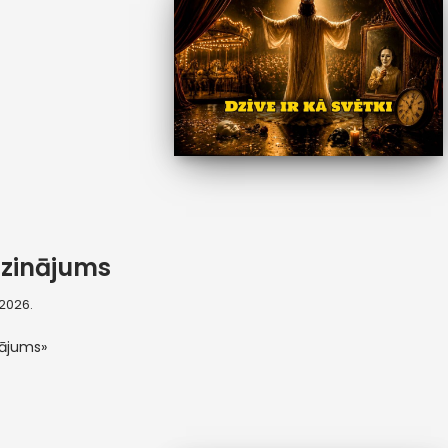
zinājums
, 2026.
nājums»