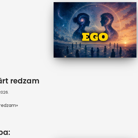
ārt redzam
 2026.
 redzam»
ba: