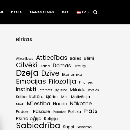
MI
DZEJA
MANAS FILMAS
PAR
LV
Birkas
Attiecības
Bērni
Bailes
Atkarības
Cilvēki
Domas
Daba
Draugi
Dzeja
Dzīve
Ekonomika
Emocijas
Filozofija
Finanses
Instinkti
Izklaide
Internets
Izglītība
Izvēles
Kultūra
Kritika
Kļūdas
Meli
Motivācija
Mīlestība
Nākotne
Nauda
Mērķi
Prāts
Pasaule
Padomi
Politika
Pieredze
Psiholoģija
Reliģija
Sabiedrība
Sapņi
Sistēma