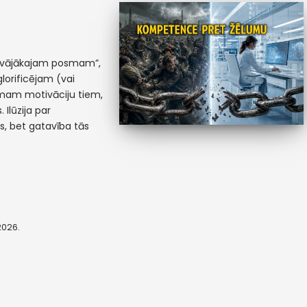
 “vājākajam posmam”,
glorificējam (vai
emam motivāciju tiem,
 Ilūzija par
as, bet gatavība tās
 2026.