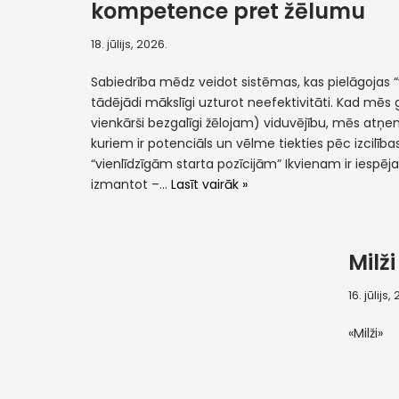
kompetence pret žēlumu
18. jūlijs, 2026.
Sabiedrība mēdz veidot sistēmas, kas pielāgojas
tādējādi mākslīgi uzturot neefektivitāti. Kad mēs 
vienkārši bezgalīgi žēlojam) viduvējību, mēs atņ
kuriem ir potenciāls un vēlme tiekties pēc izcilības.
“vienlīdzīgām starta pozīcijām” Ikvienam ir iespēj
izmantot –…
Lasīt vairāk »
Milži
16. jūlijs,
«Milži»