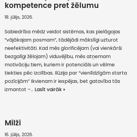
kompetence pret žēlumu
18. jūlijs, 2026.
Sabiedrība mēdz veidot sistēmas, kas pielāgojas
“vājākajam posmam”, tādējādi mākslīgi uzturot
neefektivitāti. Kad mēs glorificējam (vai vienkārši
bezgalīgi žēlojam) viduvējību, mēs atņemam
motivāciju tiem, kuriem ir potenciāls un vēlme
tiekties pēc izcilības. Ilūzija par “vienlīdzīgām starta
pozīcijām” Ikvienam ir iespējas, bet gatavība tās
izmantot –…
Lasīt vairāk »
Milži
16. jūlijs, 2026.