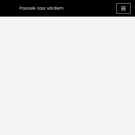
Pasaule caur vārdiem
Skip
to
content