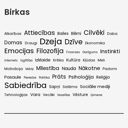
Birkas
Cilvēki
Attiecības
Bērni
Bailes
Atkarības
Daba
Dzeja
Dzīve
Domas
Draugi
Ekonomika
Emocijas
Filozofija
Instinkti
Finanses
Garīgums
Izklaide
Kultūra
Kritika
Kļūdas
Meli
Internets
Izglītība
Mīlestība
Nākotne
Nauda
Motivācija
Padomi
Mērķi
Prāts
Psiholoģija
Pasaule
Reliģija
Pieredze
Politika
Sabiedrība
Sociālie mediji
Sapņi
Sistēma
Vara
Vēsture
Tehnoloģijas
Vecāki
Veselība
Ģimene