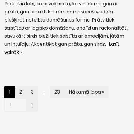
Bieži dzirdēts, ka cilvēki saka, ka viņi domā gan ar
prātu, gan ar sirdi, katram domāšanas veidam
piešķirot noteiktu domāšanas formu. Prāts tiek
saistītas ar loģisko domāšanu, analīzi un racionalitāti,
savukārt sirds bieži tiek saistīta ar emocijām, jūtām
un intuīciju. Akcentējot gan prāta, gan sirds…
Lasīt
vairāk »
1
2
3
…
23
Nākamā lapa »