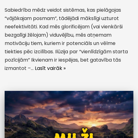
Sabiedrība mēdz veidot sistēmas, kas pielāgojas
“vājākajam posmam”, tādējādi mākslīgi uzturot
neefektivitāti. Kad mēs glorificējam (vai vienkārši
bezgalīgi žēlojam) viduvējību, mēs atņemam
motivāciju tiem, kuriem ir potenciāls un vēlme
tiekties pēc izcilības. Ilūzija par “vienlīdzīgām starta
pozīcijām” Ikvienam ir iespējas, bet gatavība tās
izmantot –…
Lasīt vairāk »