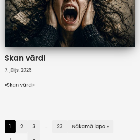
Skan vārdi
7. jūlijs, 2026.
«Skan vārdi»
1
2
3
…
23
Nākamā lapa »