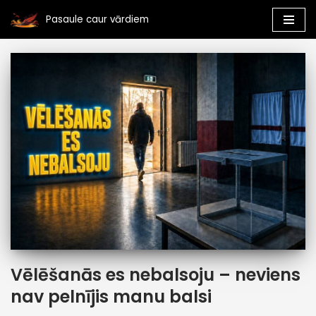
Pasaule caur vārdiem
Skip
to
content
Vēlēšanās es nebalsoju – neviens
nav pelnījis manu balsi