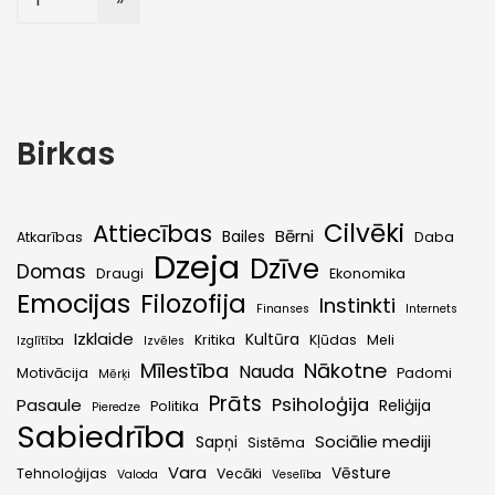
Birkas
Cilvēki
Attiecības
Bērni
Bailes
Atkarības
Daba
Dzeja
Dzīve
Domas
Draugi
Ekonomika
Emocijas
Filozofija
Instinkti
Finanses
Internets
Izklaide
Kultūra
Kritika
Kļūdas
Meli
Izglītība
Izvēles
Mīlestība
Nākotne
Nauda
Motivācija
Padomi
Mērķi
Prāts
Psiholoģija
Pasaule
Reliģija
Politika
Pieredze
Sabiedrība
Sociālie mediji
Sapņi
Sistēma
Vara
Vēsture
Tehnoloģijas
Vecāki
Valoda
Veselība