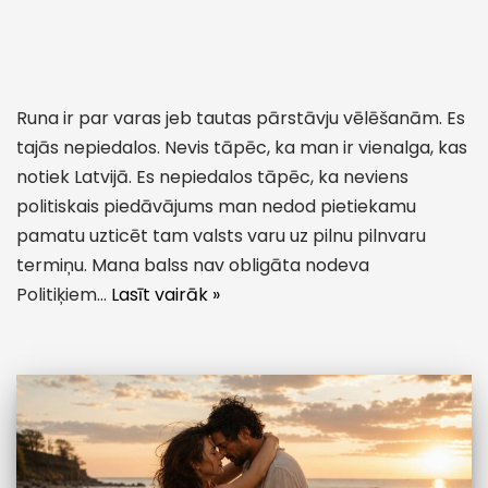
Runa ir par varas jeb tautas pārstāvju vēlēšanām. Es
tajās nepiedalos. Nevis tāpēc, ka man ir vienalga, kas
notiek Latvijā. Es nepiedalos tāpēc, ka neviens
politiskais piedāvājums man nedod pietiekamu
pamatu uzticēt tam valsts varu uz pilnu pilnvaru
termiņu. Mana balss nav obligāta nodeva
Politiķiem…
Lasīt vairāk »