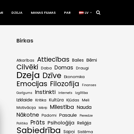
MI
DZEJA
MANAS FILMAS
PAR
LV
Birkas
Attiecības
Bērni
Bailes
Atkarības
Cilvēki
Domas
Daba
Draugi
Dzeja
Dzīve
Ekonomika
Emocijas
Filozofija
Finanses
Instinkti
Garīgums
Internets
Izglītība
Izklaide
Kultūra
Kritika
Kļūdas
Meli
Mīlestība
Nauda
Motivācija
Mērķi
Nākotne
Pasaule
Padomi
Pieredze
Prāts
Psiholoģija
Reliģija
Politika
Sabiedrība
Sapņi
Sistēma