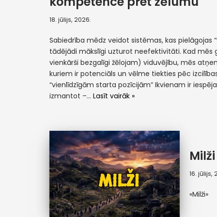
kompetence pret žēlumu
18. jūlijs, 2026.
Sabiedrība mēdz veidot sistēmas, kas pielāgojas
tādējādi mākslīgi uzturot neefektivitāti. Kad mēs 
vienkārši bezgalīgi žēlojam) viduvējību, mēs atņ
kuriem ir potenciāls un vēlme tiekties pēc izcilības.
“vienlīdzīgām starta pozīcijām” Ikvienam ir iespēj
izmantot –…
Lasīt vairāk »
Milži
16. jūlijs,
«Milži»