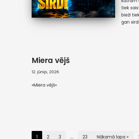
katram 
tiek sai
bieži ti
gan sir
Miera vējš
12. jūnijs, 2026.
«Miera vējš»
1
2
3
…
23
Nākamā lapa »