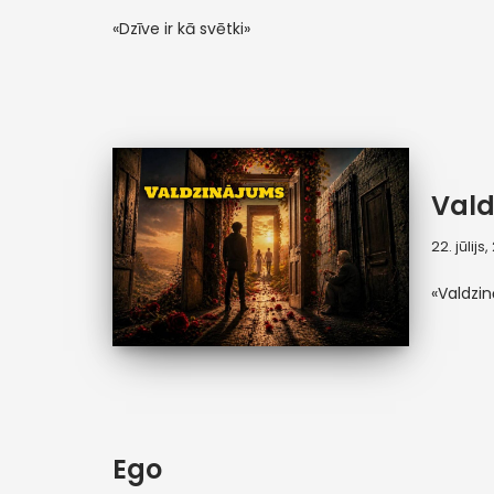
«Dzīve ir kā svētki»
Vald
22. jūlijs
«Valdzi
Ego