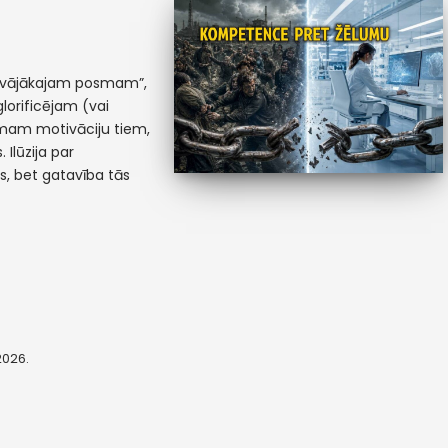
 “vājākajam posmam”,
glorificējam (vai
emam motivāciju tiem,
 Ilūzija par
as, bet gatavība tās
 2026.