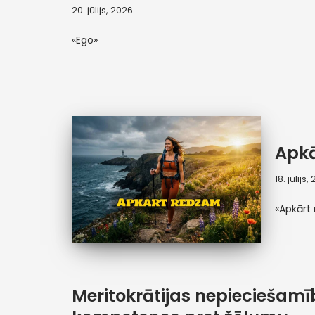
20. jūlijs, 2026.
«Ego»
Apk
18. jūlijs,
«Apkārt
Meritokrātijas nepieciešamī