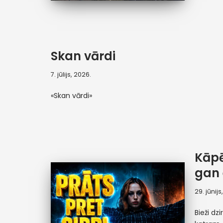
Skan vārdi
7. jūlijs, 2026.
«Skan vārdi»
Kāpē
gan 
29. jūnijs
Bieži dz