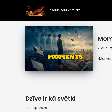
Pasaule caur vārdiem
Skip
to
content
Mom
2. august
«Momen
Dzīve ir kā svētki
30. jūlijs, 2026.