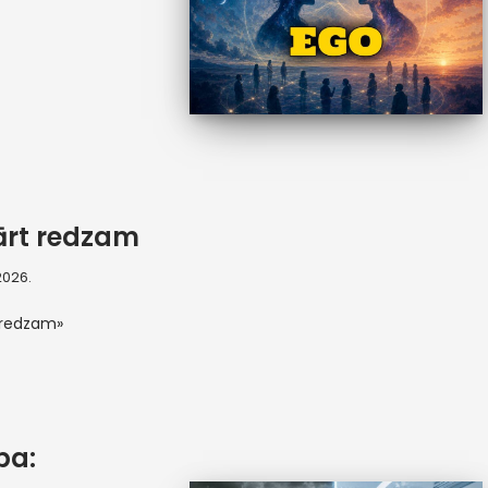
ārt redzam
 2026.
 redzam»
ba: