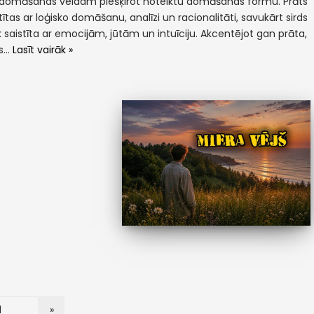
domāšanas veidam piešķirot noteiktu domāšanas formu. Prāts
stītas ar loģisko domāšanu, analīzi un racionalitāti, savukārt sirds
ek saistīta ar emocijām, jūtām un intuīciju. Akcentējot gan prāta,
ds…
Lasīt vairāk »