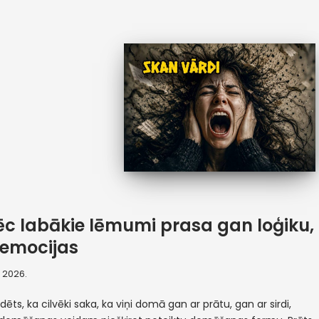
c labākie lēmumi prasa gan loģiku,
emocijas
, 2026.
irdēts, ka cilvēki saka, ka viņi domā gan ar prātu, gan ar sirdi,