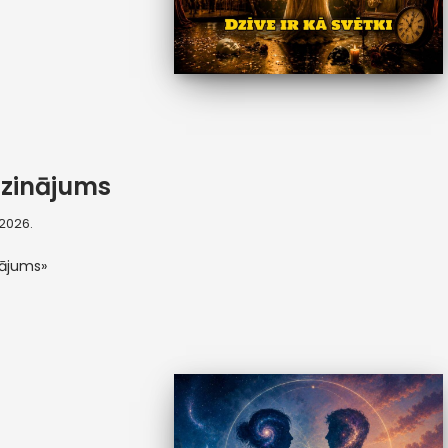
zinājums
, 2026.
nājums»