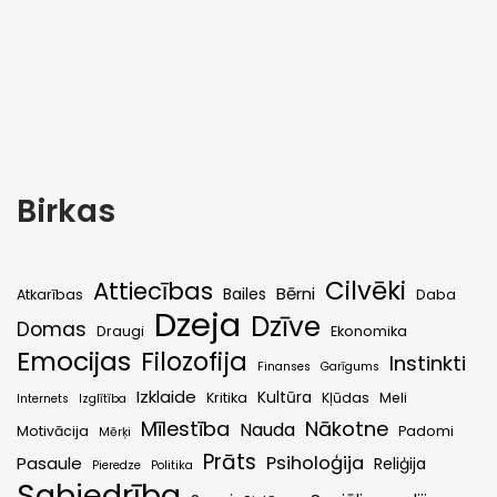
Birkas
Cilvēki
Attiecības
Bērni
Bailes
Atkarības
Daba
Dzeja
Dzīve
Domas
Draugi
Ekonomika
Emocijas
Filozofija
Instinkti
Finanses
Garīgums
Izklaide
Kultūra
Kritika
Kļūdas
Meli
Internets
Izglītība
Mīlestība
Nākotne
Nauda
Motivācija
Padomi
Mērķi
Prāts
Psiholoģija
Pasaule
Reliģija
Pieredze
Politika
Sabiedrība