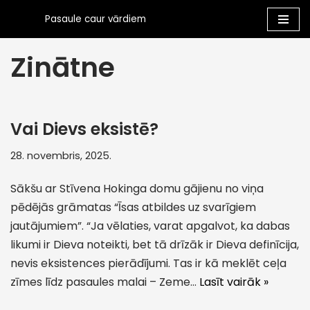
Pasaule caur vārdiem
Skip
Zinātne
to
content
Vai Dievs eksistē?
28. novembris, 2025.
Sākšu ar Stīvena Hokinga domu gājienu no viņa
pēdējās grāmatas “Īsas atbildes uz svarīgiem
jautājumiem”. “Ja vēlaties, varat apgalvot, ka dabas
likumi ir Dieva noteikti, bet tā drīzāk ir Dieva definīcija,
nevis eksistences pierādījumi. Tas ir kā meklēt ceļa
zīmes līdz pasaules malai – Zeme…
Lasīt vairāk »