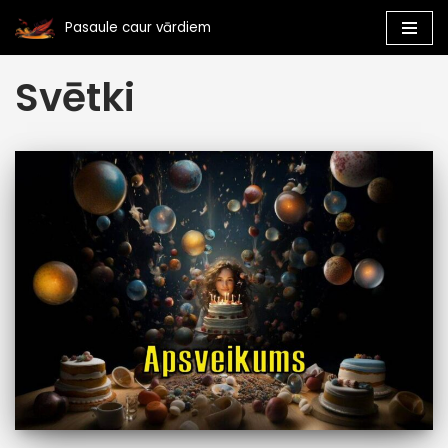
Pasaule caur vārdiem
Skip
Svētki
to
content