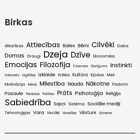
Birkas
Cilvēki
Attiecības
Bērni
Bailes
Atkarības
Daba
Dzeja
Dzīve
Domas
Draugi
Ekonomika
Emocijas
Filozofija
Instinkti
Finanses
Garīgums
Izklaide
Kultūra
Kritika
Kļūdas
Meli
Internets
Izglītība
Mīlestība
Nākotne
Nauda
Motivācija
Padomi
Mērķi
Prāts
Psiholoģija
Pasaule
Reliģija
Pieredze
Politika
Sabiedrība
Sociālie mediji
Sapņi
Sistēma
Vara
Vēsture
Tehnoloģijas
Vecāki
Veselība
Ģimene