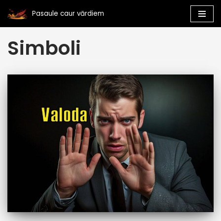
Pasaule caur vārdiem
Skip
Simboli
to
content