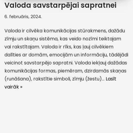
Valoda savstarpējai sapratnei
6. februāris, 2024.
Valoda ir cilvēka komunikācijas stūrakmens, dažādu
zīmju un skaņu sistēma, kas veido nozīmi teiktajam
vai rakstītajam. Valoda ir rīks, kas ļauj cilvēkiem
dalīties ar domām, emocijām un informāciju, tādējādi
veicinot savstarpējo sapratni. Valoda iekļauj dažādas
komunikācijas formas, piemēram, dzirdamās skaņas
(runāšana), rakstītie simboli, zīmju (žestu)…
Lasīt
vairāk »