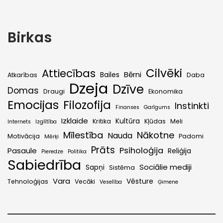
Birkas
Cilvēki
Attiecības
Bērni
Bailes
Atkarības
Daba
Dzeja
Dzīve
Domas
Draugi
Ekonomika
Emocijas
Filozofija
Instinkti
Finanses
Garīgums
Izklaide
Kultūra
Kritika
Kļūdas
Meli
Internets
Izglītība
Mīlestība
Nākotne
Nauda
Motivācija
Padomi
Mērķi
Prāts
Psiholoģija
Pasaule
Reliģija
Pieredze
Politika
Sabiedrība
Sociālie mediji
Sapņi
Sistēma
Vara
Vēsture
Tehnoloģijas
Vecāki
Veselība
Ģimene