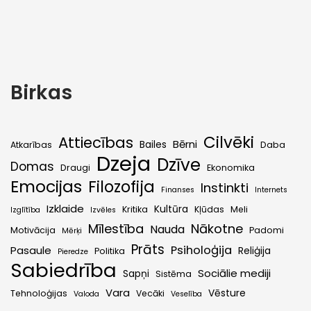
Birkas
Cilvēki
Attiecības
Bērni
Bailes
Atkarības
Daba
Dzeja
Dzīve
Domas
Draugi
Ekonomika
Emocijas
Filozofija
Instinkti
Finanses
Internets
Izklaide
Kultūra
Kritika
Kļūdas
Meli
Izglītība
Izvēles
Mīlestība
Nākotne
Nauda
Motivācija
Padomi
Mērķi
Prāts
Psiholoģija
Pasaule
Reliģija
Politika
Pieredze
Sabiedrība
Sociālie mediji
Sapņi
Sistēma
Vara
Vēsture
Tehnoloģijas
Vecāki
Valoda
Veselība