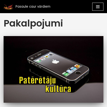
Pasaule caur vārdiem
Skip
Pakalpojumi
to
content