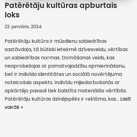
Patērētāju kultūras apburtais
loks
23. janvāris, 2024.
Patērētāju kultūra ir mūsdienu sabiedrības
sastāvdaļa, tā būtiski ietekmē dzīvesveidu, vērtības
un sabiedrības normas. Domāšanas veids, kas
neaprobežojas ar pamatvajadzību apmierināšanu,
bet ir indivīda identitātes un sociālā novērtējuma
noteicošais aspekts. Indivīdu mijiedarbošanās ar
apkārtējo pasauli tiek balstīta materiālās vērtībās.
Patērētāju kultūras dzinējspēks ir reklāma, kas…
Lasīt
vairāk »