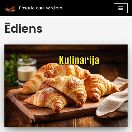
Pasaule caur vārdiem
Skip
Ēdiens
to
content