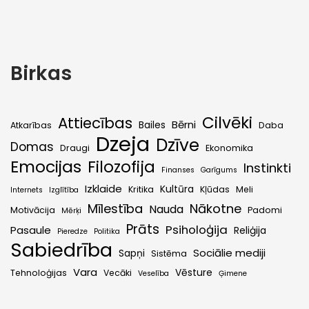
Birkas
Cilvēki
Attiecības
Bērni
Bailes
Atkarības
Daba
Dzeja
Dzīve
Domas
Draugi
Ekonomika
Emocijas
Filozofija
Instinkti
Finanses
Garīgums
Izklaide
Kultūra
Kritika
Kļūdas
Meli
Internets
Izglītība
Mīlestība
Nākotne
Nauda
Motivācija
Padomi
Mērķi
Prāts
Psiholoģija
Pasaule
Reliģija
Pieredze
Politika
Sabiedrība
Sociālie mediji
Sapņi
Sistēma
Vara
Vēsture
Tehnoloģijas
Vecāki
Veselība
Ģimene