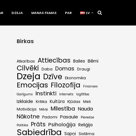
MI
DZEJA
MANAS FILMAS
PAR
LV
Birkas
Attiecības
Bērni
Bailes
Atkarības
Cilvēki
Domas
Daba
Draugi
Dzeja
Dzīve
Ekonomika
Emocijas
Filozofija
Finanses
Instinkti
Garīgums
Internets
Izglītība
Izklaide
Kultūra
Kritika
Kļūdas
Meli
Mīlestība
Nauda
Motivācija
Mērķi
Nākotne
Pasaule
Padomi
Pieredze
Prāts
Psiholoģija
Reliģija
Politika
Sabiedrība
Sapņi
Sistēma