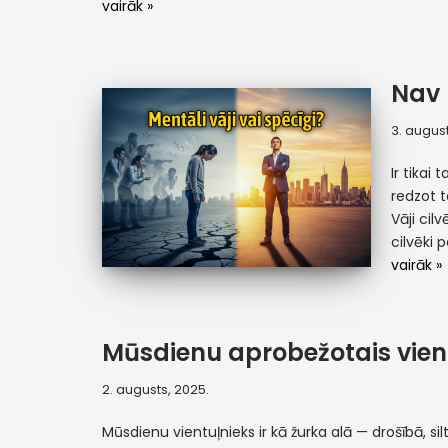
vairāk »
Nav 
3. august
Ir tikai 
redzot t
Vāji cil
cilvēki 
vairāk »
Mūsdienu aprobežotais vien
2. augusts, 2025.
Mūsdienu vientuļnieks ir kā žurka alā — drošībā, sil