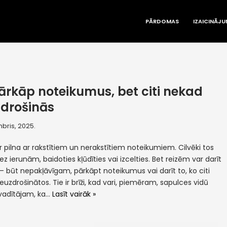
PĀRDOMAS
IZAICINĀJU
ārkāp noteikumus, bet citi nekad
drošinās
bris, 2025.
ir pilna ar rakstītiem un nerakstītiem noteikumiem. Cilvēki tos
ez ierunām, baidoties kļūdīties vai izcelties. Bet reizēm var darīt
– būt nepakļāvīgam, pārkāpt noteikumus vai darīt to, ko citi
uzdrošinātos. Tie ir brīži, kad vari, piemēram, sapulces vidū
 vadītājam, ka…
Lasīt vairāk »