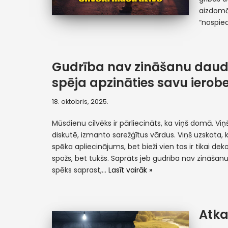
aizdomāj
“nospied
Gudrība nav zināšanu daud
spēja apzināties savu ierob
18. oktobris, 2025.
Mūsdienu cilvēks ir pārliecināts, ka viņš domā. Viņš
diskutē, izmanto sarežģītus vārdus. Viņš uzskata, ka
spēka apliecinājums, bet bieži vien tas ir tikai dek
spožs, bet tukšs. Saprāts jeb gudrība nav zināšan
spēks saprast,…
Lasīt vairāk »
Atka