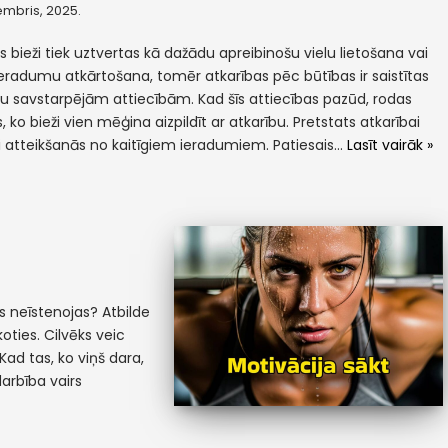
embris, 2025.
s bieži tiek uztvertas kā dažādu apreibinošu vielu lietošana vai
ieradumu atkārtošana, tomēr atkarības pēc būtības ir saistītas
ku savstarpējām attiecībām. Kad šīs attiecības pazūd, rodas
 ko bieži vien mēģina aizpildīt ar atkarību. Pretstats atkarībai
i atteikšanās no kaitīgiem ieradumiem. Patiesais…
Lasīt vairāk »
s neīstenojas? Atbilde
koties. Cilvēks veic
Kad tas, ko viņš dara,
darbība vairs