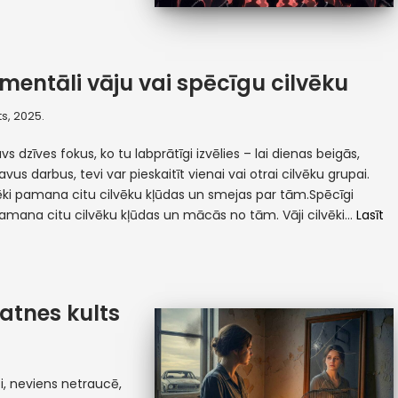
mentāli vāju vai spēcīgu cilvēku
s, 2025.
tavs dzīves fokus, ko tu labprātīgi izvēlies – lai dienas beigās,
avus darbus, tevi var pieskaitīt vienai vai otrai cilvēku grupai.
vēki pamana citu cilvēku kļūdas un smejas par tām.Spēcīgi
pamana citu cilvēku kļūdas un mācās no tām. Vāji cilvēki…
Lasīt
atnes kults
ti, neviens netraucē,