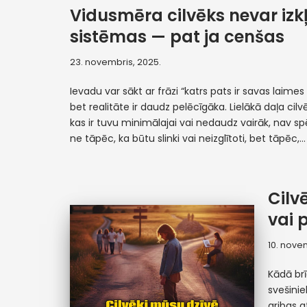
Vidusmēra cilvēks nevar izk
sistēmas — pat ja cenšas
23. novembris, 2025.
Ievadu var sākt ar frāzi “katrs pats ir savas laimes k
bet realitāte ir daudz pelēcīgāka. Lielākā daļa cil
kas ir tuvu minimālajai vai nedaudz vairāk, nav spē
ne tāpēc, ka būtu slinki vai neizglītoti, bet tāpēc,
Cilv
vai 
10. nove
Kādā brī
svešinie
gribas a