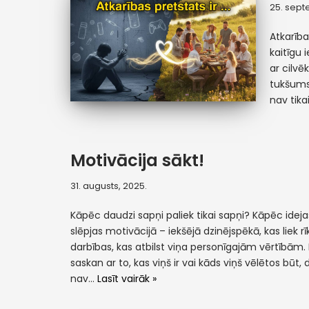
25. sept
Atkarība
kaitīgu 
ar cilvē
tukšums,
nav tika
Motivācija sākt!
31. augusts, 2025.
Kāpēc daudzi sapņi paliek tikai sapņi? Kāpēc ideja
slēpjas motivācijā – iekšējā dzinējspēkā, kas liek rī
darbības, kas atbilst viņa personīgajām vērtībām. 
saskan ar to, kas viņš ir vai kāds viņš vēlētos būt, 
nav…
Lasīt vairāk »