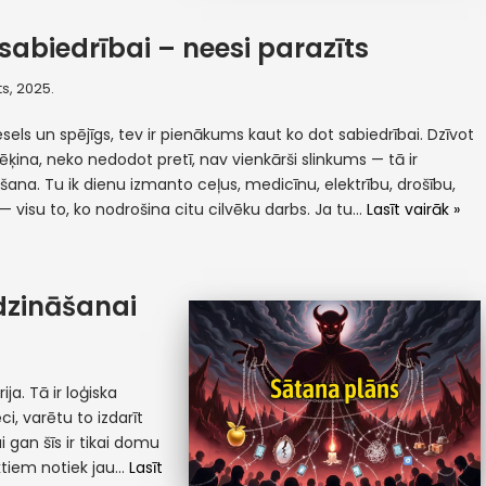
sabiedrībai – neesi parazīts
s, 2025.
esels un spējīgs, tev ir pienākums kaut ko dot sabiedrībai. Dzīvot
rēķina, neko nedodot pretī, nav vienkārši slinkums — tā ir
šana. Tu ik dienu izmanto ceļus, medicīnu, elektrību, drošību,
u — visu to, ko nodrošina citu cilvēku darbs. Ja tu…
Lasīt vairāk »
dzināšanai
ija. Tā ir loģiska
i, varētu to izdarīt
i gan šīs ir tikai domu
ktiem notiek jau…
Lasīt