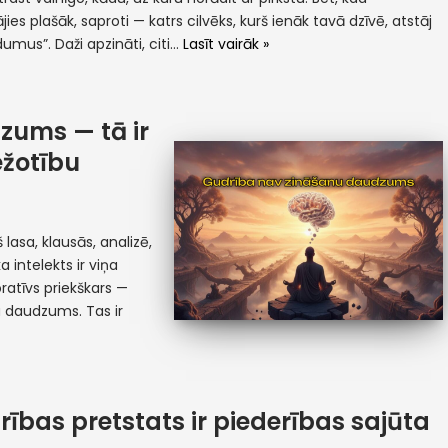
ies plašāk, saproti — katrs cilvēks, kurš ienāk tavā dzīvē, atstāj
umus”. Daži apzināti, citi…
Lasīt vairāk »
zums — tā ir
ežotību
 lasa, klausās, analizē,
 intelekts ir viņa
oratīvs priekškars —
u daudzums. Tas ir
rības pretstats ir piederības sajūta