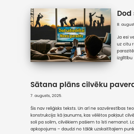
Dod 
8. august
Ja esi v
uz citu 
parazitē
izglītīb
Sātana plāns cilvēku paver
7. augusts, 2025.
Šis nav reliģisks teksts. Un arī ne sazvērestības teor
konstrukcija: kā ļaunums, kas vēlētos pakļaut cilvēc
soli pa solim, cilvēkiem pašiem to īsti nemanot. La
apkopojums – daudzi no tālāk uzskaitītajiem pun