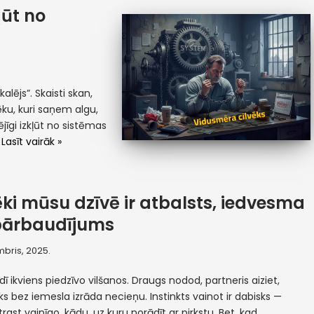
ļūt no
alējs”. Skaisti skan,
vēku, kuri saņem algu,
jīgi izkļūt no sistēmas
…
Lasīt vairāk »
ēki mūsu dzīvē ir atbalsts, iedvesma
pārbaudījums
mbris, 2025.
dī ikviens piedzīvo vilšanos. Draugs nodod, partneris aiziet,
ks bez iemesla izrāda necieņu. Instinkts vainot ir dabisks —
trast vainīgo, kādu, uz kuru norādīt ar pirkstu. Bet, kad