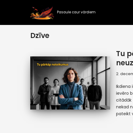
Pasaule caur vārdiem
Skip
to
content
Dzīve
Tu p
neuz
2. decem
Ikdiena 
ievēro b
citādāk 
nekad ne
pateikt