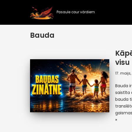
Pasaule caur vārdiem
Skip
to
content
Bauda
Kāpē
visu
17. maijs
Bauda ir
saistīt
bauda t
translēt
gaismas
»