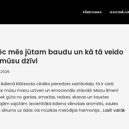
PĀRDOMAS
IZAICINĀJU
c mēs jūtam baudu un kā tā veido
 mūsu dzīvi
, 2026.
 ikdienā klātesoša cilvēka pieredzes sastāvdaļa, tā ir cieši
a ar mūsu maņu uztveri un emocionālo stāvokli. Maņu līmenī
iek gūta no garšas, smaržas, redzes, skaņas un taustes
ajām sajūtām. Iecienītākā ēdiena vilinošais aromāts, saules
 siltums uz ādas vai mūzikas melodijas harmonija…
Lasīt vairāk