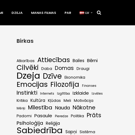
MI
DZEJA
MANAS FILMAS
PAR
LV
Birkas
Attiecības
Bērni
Bailes
Atkarības
Cilvēki
Domas
Daba
Draugi
Dzeja
Dzīve
Ekonomika
Emocijas
Filozofija
Finanses
Instinkti
Izklaide
Internets
Izglītība
Izvēles
Kultūra
Kritika
Kļūdas
Meli
Motivācija
Mīlestība
Nākotne
Nauda
Mērķi
Prāts
Pasaule
Padomi
Politika
Pieredze
Psiholoģija
Reliģija
Sabiedrība
Sapņi
Sistēma