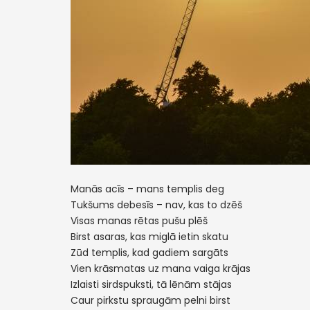
Manās acīs – mans templis deg
Tukšums debesīs – nav, kas to dzēš
Visas manas rētas pušu plēš
Birst asaras, kas miglā ietin skatu
Zūd templis, kad gadiem sargāts
Vien krāsmatas uz mana vaiga krājas
Izlaisti sirdspuksti, tā lēnām stājas
Caur pirkstu spraugām pelni birst