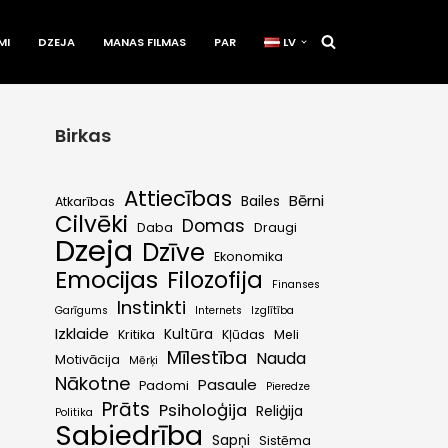
MI
DZEJA
MANAS FILMAS
PAR
LV
Birkas
Attiecības
Bērni
Bailes
Atkarības
Cilvēki
Domas
Daba
Draugi
Dzeja
Dzīve
Ekonomika
Emocijas
Filozofija
Finanses
Instinkti
Garīgums
Internets
Izglītība
Izklaide
Kultūra
Kritika
Kļūdas
Meli
Mīlestība
Nauda
Motivācija
Mērķi
Nākotne
Pasaule
Padomi
Pieredze
Prāts
Psiholoģija
Reliģija
Politika
Sabiedrība
Sapņi
Sistēma