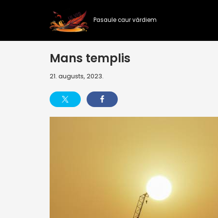
Pasaule caur vārdiem
Skip
to
content
Mans templis
21. augusts, 2023.