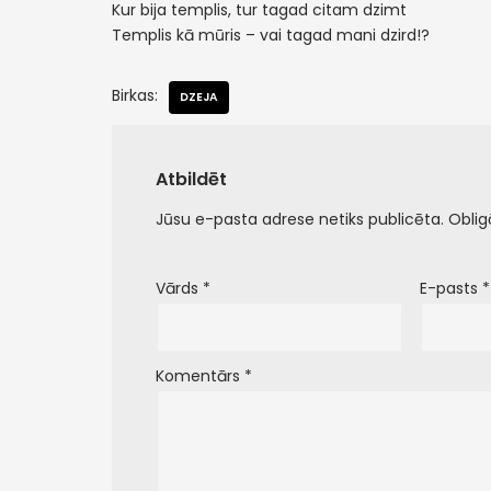
Kur bija templis, tur tagad citam dzimt
Templis kā mūris – vai tagad mani dzird!?
Birkas:
DZEJA
Atbildēt
Jūsu e-pasta adrese netiks publicēta.
Oblig
Vārds
*
E-pasts
*
Komentārs
*