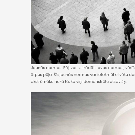
Jaunās normas: Pūļi var izstrādāt savas normas, vērtīb
ārpus pūļa. Šīs jaunās normas var ietekmēt cilvēku dar
ekstrēmāka nekā tā, ko viņi demonstrētu atsevišķi.