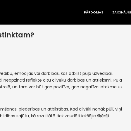
PĀRDOMAS
IZAICINĀJU
nstinktam?
edību, emocijas vai darbības, kas atbilst pūļa uzvedībai,
i neapzināti reflektē citu cilvēku darbības un attieksmi. Pūļa
ntrolē, un tam var būt gan pozitīva, gan negatīva ietekme uz
šanas, piederības un atbilstības. Kad cilvēki nonāk pūlī, viņi
ldības sajūtu, kā rezultātā tiek zaudēti iekšējie šķēršļi