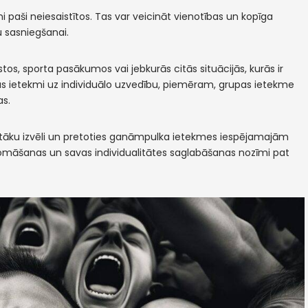
ieni paši neiesaistītos. Tas var veicināt vienotības un kopīga
u sasniegšanai.
tos, sporta pasākumos vai jebkurās citās situācijās, kurās ir
upas ietekmi uz individuālo uzvedību, piemēram, grupas ietekme
as.
zinātāku izvēli un pretoties ganāmpulka ietekmes iespējamajām
domāšanas un savas individualitātes saglabāšanas nozīmi pat