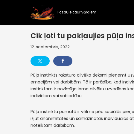
Pasaule caur vārdiem
Skip
to
content
Cik ļoti tu pakļaujies pūļa i
12. septembris, 2022.
Pūļa instinkts raksturo cilvēka tieksmi pieņemt uzv
emocijām vai darbībām. Tā ir parādība, kad indivīd
instinktam ir nozīmīga loma cilvēku uzvedības ko
indivīdiem vai sabiedrību.
Pūļa instinkta pamatā ir vēlme pēc sociālās pieņem
izjūt anonimitātes un samazinātas individuālās atbi
noteiktām darbībām.