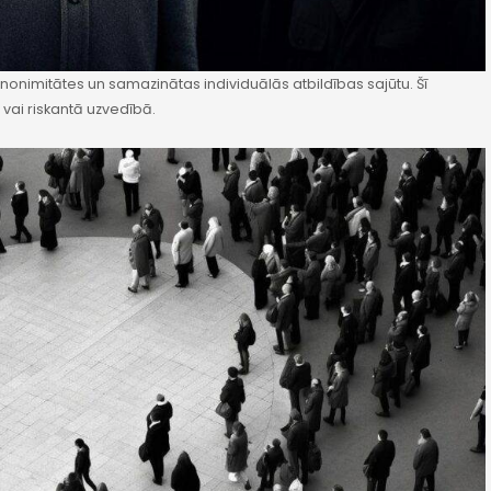
st anonimitātes un samazinātas individuālās atbildības sajūtu. Šī
ā vai riskantā uzvedībā.