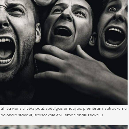
pūli. Ja viens cilvēks pauž spēcīgas emocijas, piemēram, satraukumu,
mocionālo stāvokli, izraisot kolektīvu emocionālu reakciju.