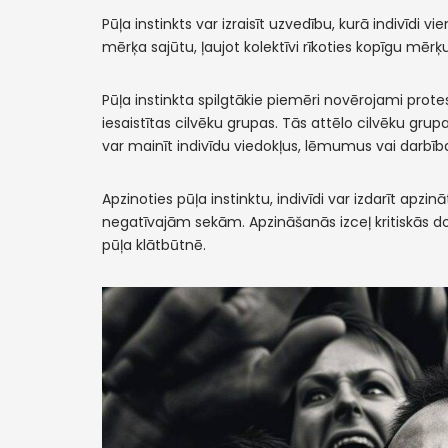
Pūļa instinkts var izraisīt uzvedību, kurā indivīdi v
mērķa sajūtu, ļaujot kolektīvi rīkoties kopīgu mērķ
Pūļa instinkta spilgtākie piemēri novērojami protes
iesaistītas cilvēku grupas. Tās attēlo cilvēku gr
var mainīt indivīdu viedokļus, lēmumus vai darbīb
Apzinoties pūļa instinktu, indivīdi var izdarīt ap
negatīvajām sekām. Apzināšanās izceļ kritiskās 
pūļa klātbūtnē.