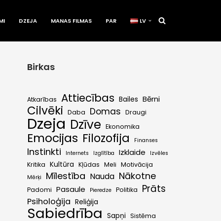
MI
DZEJA
MANAS FILMAS
PAR
LV
Birkas
Attiecības
Bērni
Bailes
Atkarības
Cilvēki
Domas
Daba
Draugi
Dzeja
Dzīve
Ekonomika
Emocijas
Filozofija
Finanses
Instinkti
Izklaide
Internets
Izglītība
Izvēles
Kultūra
Kritika
Kļūdas
Meli
Motivācija
Mīlestība
Nākotne
Nauda
Mērķi
Prāts
Pasaule
Padomi
Politika
Pieredze
Psiholoģija
Reliģija
Sabiedrība
Sapņi
Sistēma