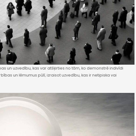
as un uzvedību, kas var atšķirties no tām, ko demonstrē indivīdi
bības un lēmumus pūlī, izraisot uzvedību, kas ir netipiska vai