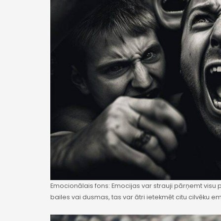
Emocionālais fons: Emocijas var strauji pārņemt visu 
bailes vai dusmas, tas var ātri ietekmēt citu cilvēku e