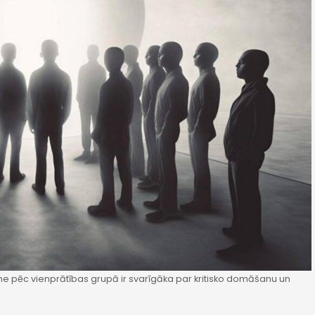
me pēc vienprātības grupā ir svarīgāka par kritisko domāšanu un