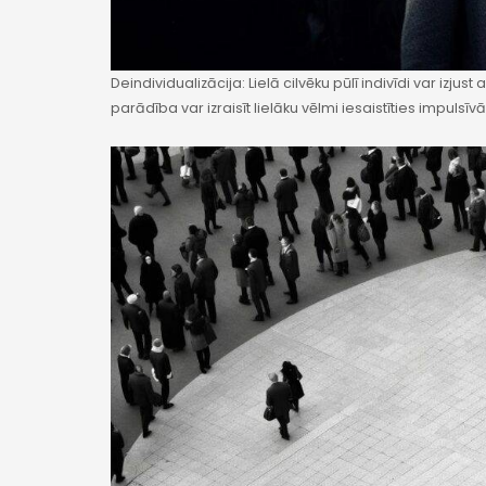
Deindividualizācija: Lielā cilvēku pūlī indivīdi var izju
parādība var izraisīt lielāku vēlmi iesaistīties impulsīv