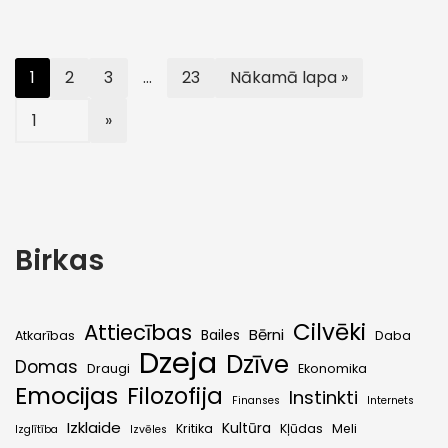
1
2
3
…
23
Nākamā lapa »
Birkas
Cilvēki
Attiecības
Bērni
Bailes
Atkarības
Daba
Dzeja
Dzīve
Domas
Draugi
Ekonomika
Emocijas
Filozofija
Instinkti
Finanses
Internets
Izklaide
Kultūra
Kritika
Kļūdas
Meli
Izglītība
Izvēles