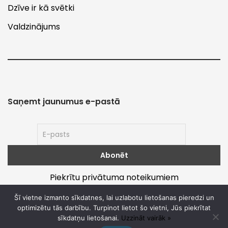
Dzīve ir kā svētki
Valdzinājums
Saņemt jaunumus e-pastā
Piekrītu privātuma noteikumiem
Šī vietne izmanto sīkdatnes, lai uzlabotu lietošanas pieredzi un
optimizētu tās darbību. Turpinot lietot šo vietni, Jūs piekrītat
sīkdatņu lietošanai.
Uzzināt vairāk »
Par
Noteikumi un privātums