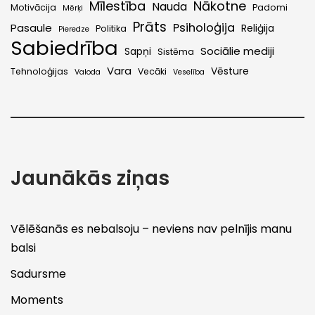
Mīlestība
Nākotne
Nauda
Motivācija
Padomi
Mērķi
Prāts
Psiholoģija
Pasaule
Reliģija
Politika
Pieredze
Sabiedrība
Sociālie mediji
Sapņi
Sistēma
Vara
Vēsture
Tehnoloģijas
Vecāki
Valoda
Veselība
Jaunākās ziņas
Vēlēšanās es nebalsoju – neviens nav pelnījis manu
balsi
Sadursme
Moments