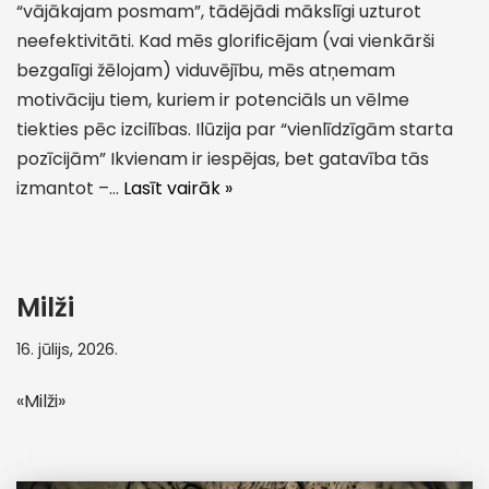
“vājākajam posmam”, tādējādi mākslīgi uzturot
neefektivitāti. Kad mēs glorificējam (vai vienkārši
bezgalīgi žēlojam) viduvējību, mēs atņemam
motivāciju tiem, kuriem ir potenciāls un vēlme
tiekties pēc izcilības. Ilūzija par “vienlīdzīgām starta
pozīcijām” Ikvienam ir iespējas, bet gatavība tās
izmantot –…
Lasīt vairāk »
Milži
16. jūlijs, 2026.
«Milži»