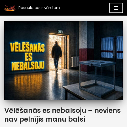
Pasaule caur vārdiem
Skip
to
content
Vēlēšanās es nebalsoju – neviens
nav pelnījis manu balsi