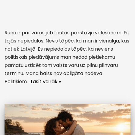
Runa ir par varas jeb tautas pārstāvju vēlēšanām. Es
tajās nepiedalos. Nevis tāpēc, ka man ir vienalga, kas
notiek Latvijā. Es nepiedalos tāpēc, ka neviens
politiskais piedāvājums man nedod pietiekamu
pamatu uzticēt tam valsts varu uz pilnu pilnvaru
termiņu. Mana balss nav obligāta nodeva
Politiķiem…
Lasīt vairāk »