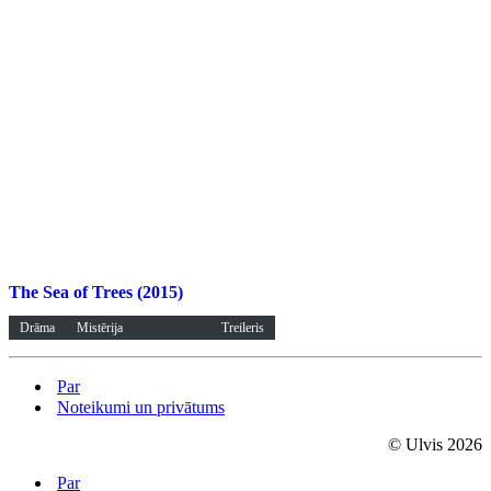
The Sea of Trees (2015)
Drāma
Mistērija
Treileris
Par
Noteikumi un privātums
© Ulvis 2026
Par