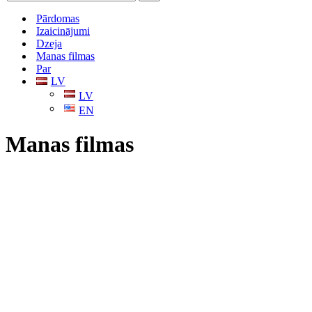
Pārdomas
Izaicinājumi
Dzeja
Manas filmas
Par
LV
LV
EN
Manas filmas