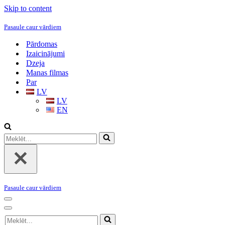
Skip to content
Pasaule caur vārdiem
Pārdomas
Izaicinājumi
Dzeja
Manas filmas
Par
LV
LV
EN
Meklēt...
Pasaule caur vārdiem
Navigation
Menu
Navigation
Meklēt...
Menu