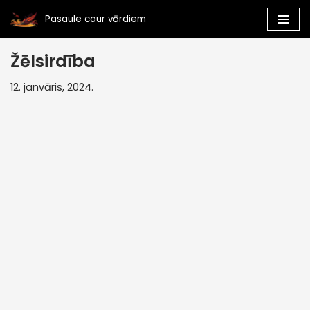
Pasaule caur vārdiem
Skip
to
Žēlsirdība
content
12. janvāris, 2024.