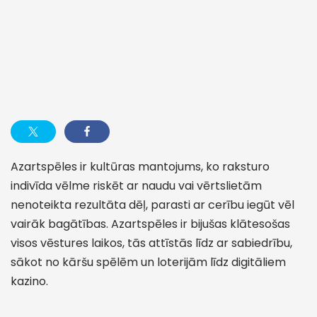
Azartspēles ir kultūras mantojums, ko raksturo
indivīda vēlme riskēt ar naudu vai vērtslietām
nenoteikta rezultāta dēļ, parasti ar cerību iegūt vēl
vairāk bagātības. Azartspēles ir bijušas klātesošas
visos vēstures laikos, tās attīstās līdz ar sabiedrību,
sākot no kāršu spēlēm un loterijām līdz digitāliem
kazino.