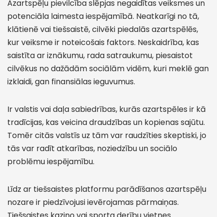
Azartspēļu pievilcība slēpjas negaidītas veiksmes un
potenciāla laimesta iespējamībā. Neatkarīgi no tā,
klātienē vai tiešsaistē, cilvēki piedalās azartspēlēs,
kur veiksme ir noteicošais faktors. Neskaidrība, kas
saistīta ar iznākumu, rada satraukumu, piesaistot
cilvēkus no dažādām sociālām vidēm, kuri meklē gan
izklaidi, gan finansiālas ieguvumus.
Ir valstis vai daļa sabiedrības, kurās azartspēles ir kā
tradīcijas, kas veicina draudzības un kopienas sajūtu.
Tomēr citās valstīs uz tām var raudzīties skeptiski, jo
tās var radīt atkarības, noziedzību un sociālo
problēmu iespējamību.
Līdz ar tiešsaistes platformu parādīšanos azartspēļu
nozare ir piedzīvojusi ievērojamas pārmaiņas.
Tiešsaistes kazino vai sporta derību vietnes