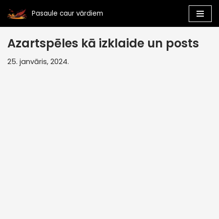
Pasaule caur vārdiem
Skip
to
Azartspēles kā izklaide un posts
content
25. janvāris, 2024.