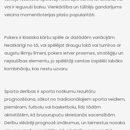
viņi ir ieguvuši balvu. Vienkāršība un tūlītējs gandarījums
veicina momentloterijas plašo popularitāti.
Pokers ir klasiska kāršu spēle ar dažādām variācijām.
Neatkarīgi no tā, vai spēlējat draugu lokā vai turnīros ar
augstu likmju līmeni, pokers ietver prasmes, stratēģiju un
nejaušības elementu, jo spēlētāji cenšas izspēlēt labāko
kombināciju, kas nestu uzvaru.
Sporta derības ir sporta notikumu rezultātu
prognozēšana, sākot no tradicionālajiem sporta veidiem,
piemēram, futbolu vai basketbolu, līdz tādām
aktivitātēm, kā bruņurupuču skriešanās sacensībām.
Derību slēdzēji prognozē iznākumus, un laimestus nosaka