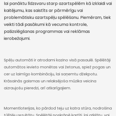
lai panāktu līdzsvaru starp azartspēlēm kā izklaidi vai
kaitējumu, kas saistīts ar pārmērīgu vai
problemātisku azartspēļu spēlēšanu. Piemēram, tiek
veikti tādi pasākumi kā vecuma kontrole,
pašizslēgšanas programmas vai reklāmas
ierobežojumi.
Spēļu automāti ir atrodami kazino visā pasaulē. Spēlētāji
automātos ievieto monētas vai žetonus, spiež pogas un
cer uz laimīgo kombināciju, lai saņemtu džekpotu.
Krāsainās gaismas un relaksējoša mūzika veicina
aizraujošu pieredzi, arī atkarīgajiem.
Momentloterijas, ko pārdod teju uz katra stūra, nodrošina
tūlītēju rezultātu. Spēlētāji noskrāpē kartīti, lai atklātu, vai