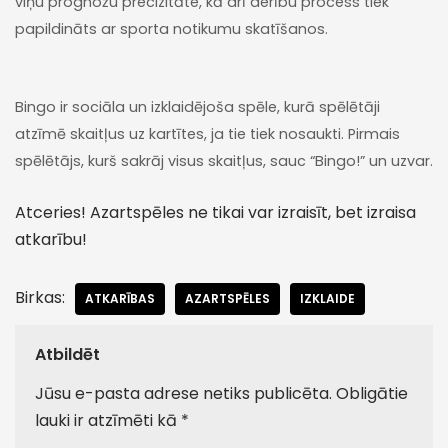
viņu prognožu precizitāte, kā arī derību process tiek
papildināts ar sporta notikumu skatīšanos.
Bingo ir sociāla un izklaidējoša spēle, kurā spēlētāji
atzīmē skaitļus uz kartītes, ja tie tiek nosaukti. Pirmais
spēlētājs, kurš sakrāj visus skaitļus, sauc “Bingo!” un uzvar.
Atceries! Azartspēles ne tikai var izraisīt, bet izraisa
atkarību!
Birkas:
ATKARĪBAS
AZARTSPĒLES
IZKLAIDE
Atbildēt
Jūsu e-pasta adrese netiks publicēta.
Obligātie
lauki ir atzīmēti kā
*