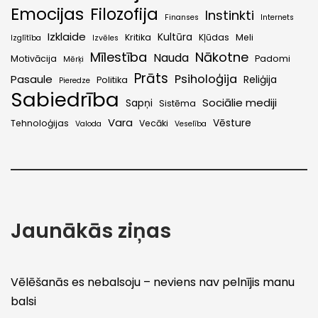
Emocijas
Filozofija
Instinkti
Finanses
Internets
Izklaide
Kultūra
Kritika
Kļūdas
Meli
Izglītība
Izvēles
Mīlestība
Nākotne
Nauda
Motivācija
Padomi
Mērķi
Prāts
Psiholoģija
Pasaule
Reliģija
Politika
Pieredze
Sabiedrība
Sociālie mediji
Sapņi
Sistēma
Vara
Vēsture
Tehnoloģijas
Vecāki
Valoda
Veselība
Jaunākās ziņas
Vēlēšanās es nebalsoju – neviens nav pelnījis manu
balsi