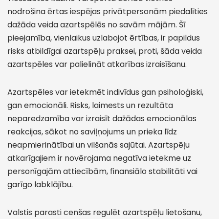
nodrošina ērtas iespējas privātpersonām piedalīties
dažāda veida azartspēlēs no savām mājām. Šī
pieejamība, vienlaikus uzlabojot ērtības, ir papildus
risks atbildīgai azartspēļu praksei, proti, šāda veida
azartspēles var palielināt atkarības izraisīšanu.
Azartspēles var ietekmēt indivīdus gan psiholoģiski,
gan emocionāli. Risks, laimests un rezultāta
neparedzamība var izraisīt dažādas emocionālas
reakcijas, sākot no saviļņojums un prieka līdz
neapmierinātībai un vilšanās sajūtai. Azartspēļu
atkarīgajiem ir novērojama negatīva ietekme uz
personīgajām attiecībām, finansiālo stabilitāti vai
garīgo labklājību.
Valstis parasti cenšas regulēt azartspēļu lietošanu,