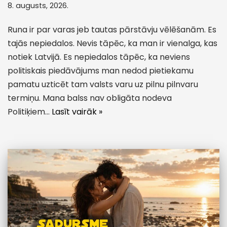
8. augusts, 2026.
Runa ir par varas jeb tautas pārstāvju vēlēšanām. Es
tajās nepiedalos. Nevis tāpēc, ka man ir vienalga, kas
notiek Latvijā. Es nepiedalos tāpēc, ka neviens
politiskais piedāvājums man nedod pietiekamu
pamatu uzticēt tam valsts varu uz pilnu pilnvaru
termiņu. Mana balss nav obligāta nodeva
Politiķiem…
Lasīt vairāk »