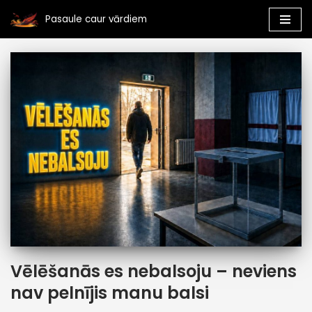
Pasaule caur vārdiem
Skip
to
content
Vēlēšanās es nebalsoju – neviens
nav pelnījis manu balsi