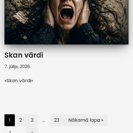
Skan vārdi
7. jūlijs, 2026.
«Skan vārdi»
1
2
3
…
23
Nākamā lapa »