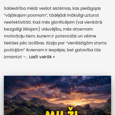
Sabiedrība mēdz veidot sistēmas, kas pielāgojas
“vājākajam posmam”, tādējādi mākslīgi uzturot
neefektivitāti. Kad mēs glorificējam (vai vienkārši
bezgalīgi žēlojam) viduvējību, mēs atņemam
motivāciju tiem, kuriem ir potenciāls un vēlme
tiekties pēc izcilības. Ilūzija par “vienlīdzīgām starta
pozīcijām” Ikvienam ir iespējas, bet gatavība tās
izmantot –…
Lasīt vairāk »