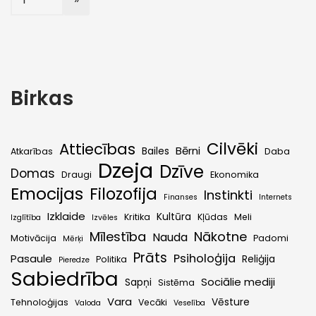
Birkas
Cilvēki
Attiecības
Bērni
Bailes
Atkarības
Daba
Dzeja
Dzīve
Domas
Draugi
Ekonomika
Emocijas
Filozofija
Instinkti
Finanses
Internets
Izklaide
Kultūra
Kritika
Kļūdas
Meli
Izglītība
Izvēles
Mīlestība
Nākotne
Nauda
Motivācija
Padomi
Mērķi
Prāts
Psiholoģija
Pasaule
Reliģija
Politika
Pieredze
Sabiedrība
Sociālie mediji
Sapņi
Sistēma
Vara
Vēsture
Tehnoloģijas
Vecāki
Valoda
Veselība