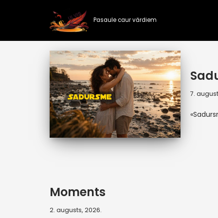
Pasaule caur vārdiem
Skip
to
content
Sad
7. august
«Sadur
Moments
2. augusts, 2026.