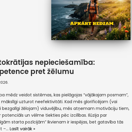
tokrātijas nepieciešamība:
etence pret žēlumu
 2026.
ība mēdz veidot sistēmas, kas pielāgojas “vājākajam posmam”,
 mākslīgi uzturot neefektivitāti. Kad mēs glorificējam (vai
ši bezgalīgi žēlojam) viduvējību, mēs atņemam motivāciju tiem,
r potenciāls un vēlme tiekties pēc izcilības. Ilūzija par
zīgām starta pozīcijām” Ikvienam ir iespējas, bet gatavība tās
ot –…
Lasīt vairāk »