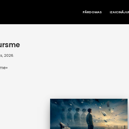
PĀRDOMAS
IZAICINĀJU
ursme
s, 2026.
sme»