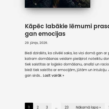
Kāpēc labākie lēmumi prasa
gan emocijas
29. jūnijs, 2026.
Bieži dzirdēts, ka cilvēki saka, ka viņi domā gan ar p
katram domāšanas veidam piešķirot noteiktu do
tiek saistītas ar loģisko domāšanu, analīzi un racion
bieži tiek saistīta ar emocijām, jūtām un intuīciju
gan sirds…
Lasīt vairāk »
1
2
3
…
23
Nākamā lapa »