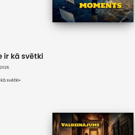
 ir kā svētki
, 2026.
 kā svētki»