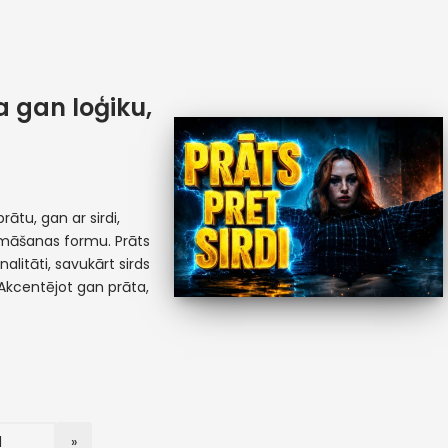
 gan loģiku,
rātu, gan ar sirdi,
māšanas formu. Prāts
alitāti, savukārt sirds
. Akcentējot gan prāta,