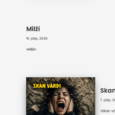
Milži
16. jūlijs, 2026.
«Milži»
Skan
7. jūlijs, 
«Skan vā