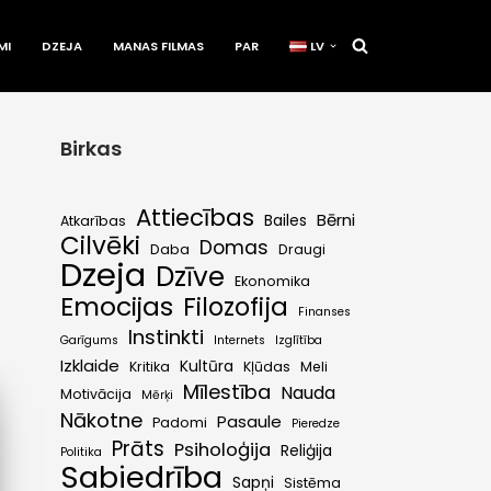
MI
DZEJA
MANAS FILMAS
PAR
LV
Birkas
Attiecības
Bērni
Bailes
Atkarības
Cilvēki
Domas
Daba
Draugi
Dzeja
Dzīve
Ekonomika
Emocijas
Filozofija
Finanses
Instinkti
Garīgums
Internets
Izglītība
Izklaide
Kultūra
Kritika
Kļūdas
Meli
Mīlestība
Nauda
Motivācija
Mērķi
Nākotne
Pasaule
Padomi
Pieredze
Prāts
Psiholoģija
Reliģija
Politika
Sabiedrība
Sapņi
Sistēma