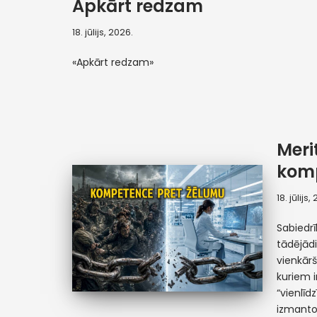
Apkārt redzam
18. jūlijs, 2026.
«Apkārt redzam»
Meri
komp
18. jūlijs,
Sabiedr
tādējādi
vienkār
kuriem i
“vienlīd
izmant