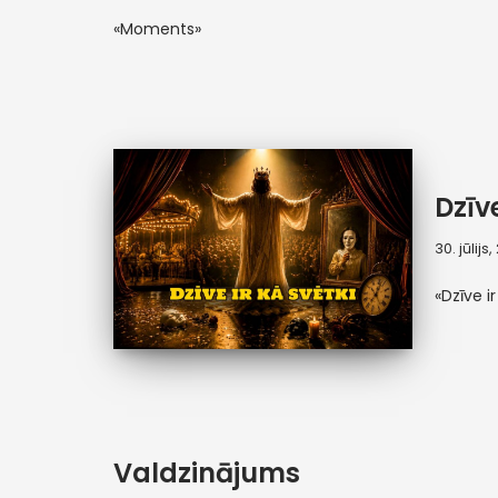
«Moments»
Dzīve
30. jūlijs
«Dzīve ir
Valdzinājums