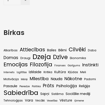
Birkas
Cilvēki
Attiecības
Bērni
Bailes
Atkarības
Daba
Dzeja
Dzīve
Domas
Draugi
Ekonomika
Emocijas
Filozofija
Instinkti
Finanses
Garīgums
Izklaide
Kultūra
Kritika
Kļūdas
Meli
Internets
Izglītība
Mīlestība
Nākotne
Nauda
Motivācija
Padomi
Mērķi
Prāts
Psiholoģija
Pasaule
Reliģija
Pieredze
Politika
Sabiedrība
Sociālie mediji
Sapņi
Sistēma
Vara
Vēsture
Tehnoloģijas
Vecāki
Veselība
Ģimene