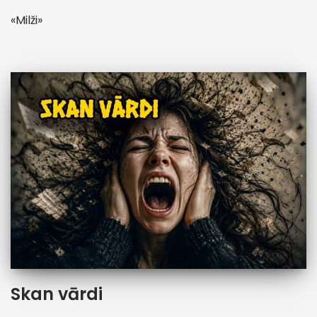
«Milži»
Skan vārdi