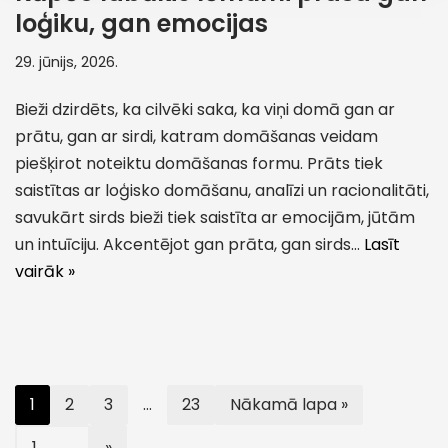
loģiku, gan emocijas
29. jūnijs, 2026.
Bieži dzirdēts, ka cilvēki saka, ka viņi domā gan ar
prātu, gan ar sirdi, katram domāšanas veidam
piešķirot noteiktu domāšanas formu. Prāts tiek
saistītas ar loģisko domāšanu, analīzi un racionalitāti,
savukārt sirds bieži tiek saistīta ar emocijām, jūtām
un intuīciju. Akcentējot gan prāta, gan sirds…
Lasīt
vairāk »
1
2
3
…
23
Nākamā lapa »