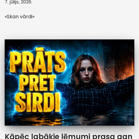
7. jūlijs, 2026.
«Skan vārdi»
Kāpēc labākie lēmumi prasa gan