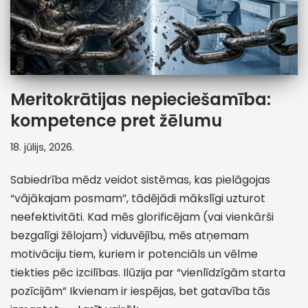
Meritokrātijas nepieciešamība:
kompetence pret žēlumu
18. jūlijs, 2026.
Sabiedrība mēdz veidot sistēmas, kas pielāgojas
“vājākajam posmam”, tādējādi mākslīgi uzturot
neefektivitāti. Kad mēs glorificējam (vai vienkārši
bezgalīgi žēlojam) viduvējību, mēs atņemam
motivāciju tiem, kuriem ir potenciāls un vēlme
tiekties pēc izcilības. Ilūzija par “vienlīdzīgām starta
pozīcijām” Ikvienam ir iespējas, bet gatavība tās