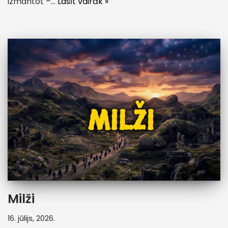
izmantot –…
Lasīt vairāk »
Milži
16. jūlijs, 2026.