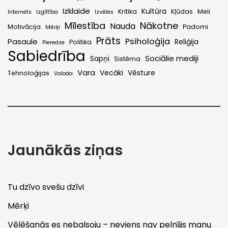
Izklaide
Kultūra
Kritika
Kļūdas
Meli
Internets
Izglītība
Izvēles
Mīlestība
Nākotne
Nauda
Motivācija
Padomi
Mērķi
Prāts
Psiholoģija
Pasaule
Reliģija
Politika
Pieredze
Sabiedrība
Sociālie mediji
Sapņi
Sistēma
Vara
Vecāki
Vēsture
Tehnoloģijas
Valoda
Jaunākās ziņas
Tu dzīvo svešu dzīvi
Mērķi
Vēlēšanās es nebalsoju – neviens nav pelnījis manu