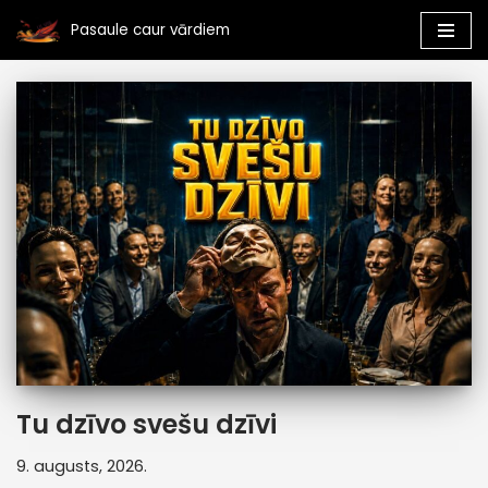
Pasaule caur vārdiem
Skip
to
content
Tu dzīvo svešu dzīvi
9. augusts, 2026.