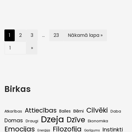
1
2
3
…
23
Nākamā lapa »
Birkas
Cilvēki
Attiecības
Bērni
Bailes
Atkarības
Daba
Dzeja
Dzīve
Domas
Draugi
Ekonomika
Emocijas
Filozofija
Instinkti
Enerģija
Garīgums