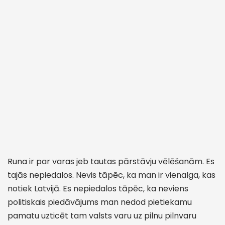
Runa ir par varas jeb tautas pārstāvju vēlēšanām. Es
tajās nepiedalos. Nevis tāpēc, ka man ir vienalga, kas
notiek Latvijā. Es nepiedalos tāpēc, ka neviens
politiskais piedāvājums man nedod pietiekamu
pamatu uzticēt tam valsts varu uz pilnu pilnvaru