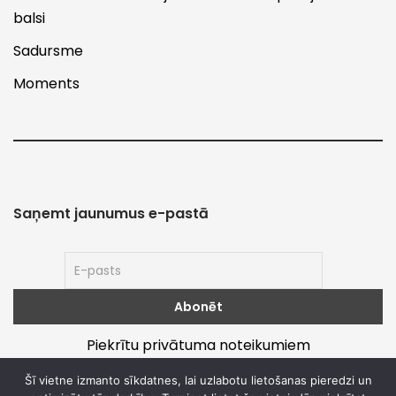
balsi
Sadursme
Moments
Saņemt jaunumus e-pastā
Piekrītu privātuma noteikumiem
Šī vietne izmanto sīkdatnes, lai uzlabotu lietošanas pieredzi un