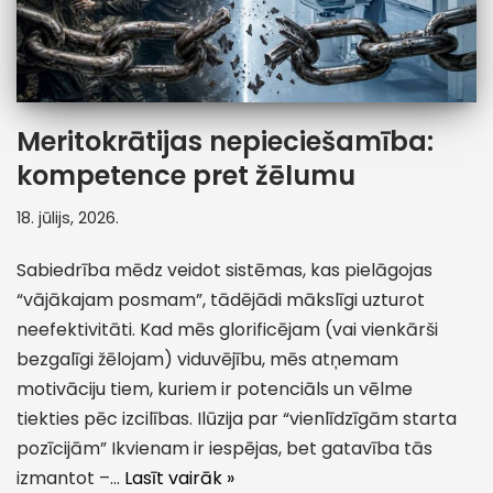
Meritokrātijas nepieciešamība:
kompetence pret žēlumu
18. jūlijs, 2026.
Sabiedrība mēdz veidot sistēmas, kas pielāgojas
“vājākajam posmam”, tādējādi mākslīgi uzturot
neefektivitāti. Kad mēs glorificējam (vai vienkārši
bezgalīgi žēlojam) viduvējību, mēs atņemam
motivāciju tiem, kuriem ir potenciāls un vēlme
tiekties pēc izcilības. Ilūzija par “vienlīdzīgām starta
pozīcijām” Ikvienam ir iespējas, bet gatavība tās
izmantot –…
Lasīt vairāk »