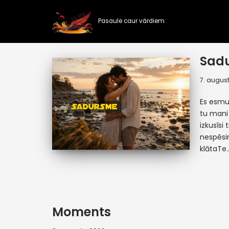
Pasaule caur vārdiem
Skip
to
content
Sad
7. august
Es esmu 
tu mani 
izkusīsi
nespēsi
klātaT
Moments