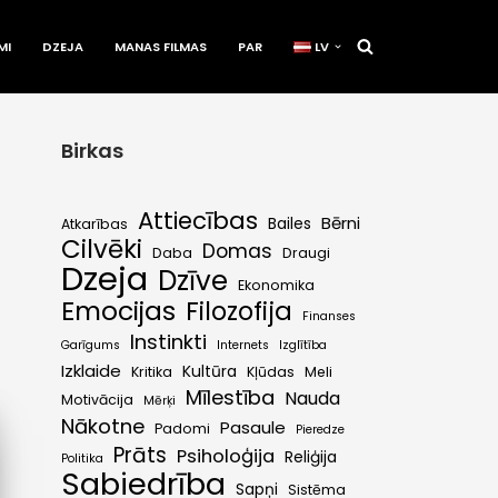
MI
DZEJA
MANAS FILMAS
PAR
LV
Birkas
Attiecības
Bērni
Bailes
Atkarības
Cilvēki
Domas
Daba
Draugi
Dzeja
Dzīve
Ekonomika
Emocijas
Filozofija
Finanses
Instinkti
Garīgums
Internets
Izglītība
Izklaide
Kultūra
Kritika
Kļūdas
Meli
Mīlestība
Nauda
Motivācija
Mērķi
Nākotne
Pasaule
Padomi
Pieredze
Prāts
Psiholoģija
Reliģija
Politika
Sabiedrība
Sapņi
Sistēma