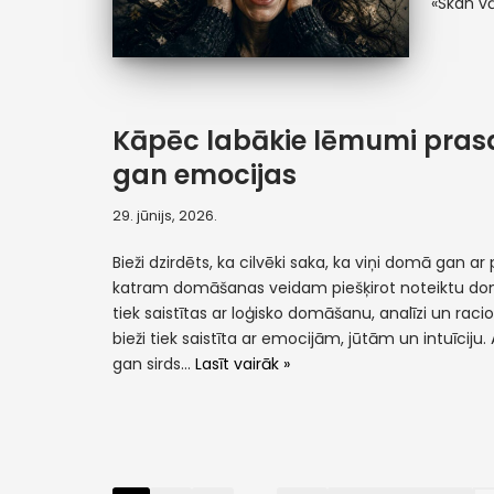
«Skan vā
Kāpēc labākie lēmumi prasa
gan emocijas
29. jūnijs, 2026.
Bieži dzirdēts, ka cilvēki saka, ka viņi domā gan ar p
katram domāšanas veidam piešķirot noteiktu do
tiek saistītas ar loģisko domāšanu, analīzi un racion
bieži tiek saistīta ar emocijām, jūtām un intuīciju
gan sirds…
Lasīt vairāk »