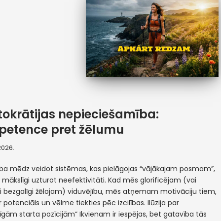
tokrātijas nepieciešamība:
etence pret žēlumu
 2026.
ība mēdz veidot sistēmas, kas pielāgojas “vājākajam posmam”,
 mākslīgi uzturot neefektivitāti. Kad mēs glorificējam (vai
ši bezgalīgi žēlojam) viduvējību, mēs atņemam motivāciju tiem,
r potenciāls un vēlme tiekties pēc izcilības. Ilūzija par
zīgām starta pozīcijām” Ikvienam ir iespējas, bet gatavība tās