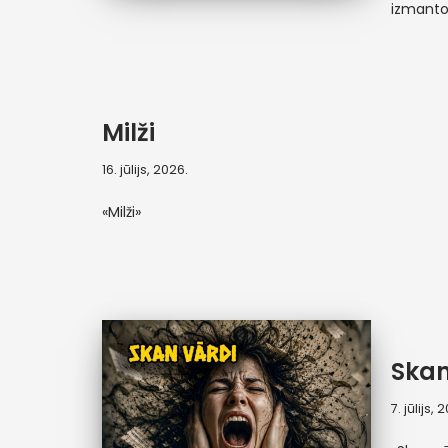
izmant
Milži
16. jūlijs, 2026.
«Milži»
Skan
7. jūlijs, 