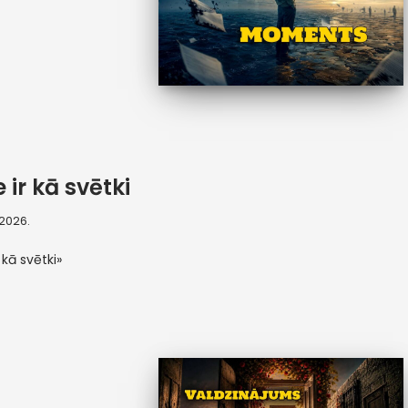
 ir kā svētki
, 2026.
 kā svētki»