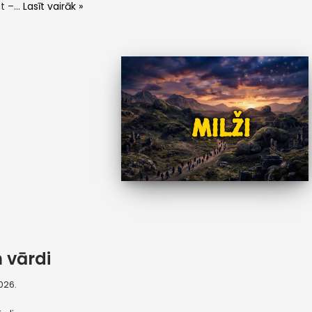
ot –…
Lasīt vairāk »
 vārdi
2026.