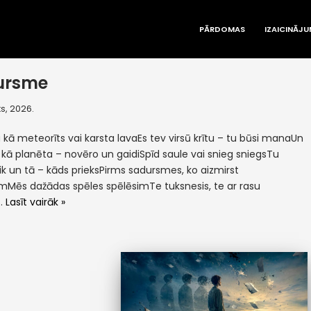
PĀRDOMAS
IZAICINĀJU
ursme
s, 2026.
kā meteorīts vai karsta lavaEs tev virsū krītu – tu būsi manaUn
kā planēta – novēro un gaidiSpīd saule vai snieg sniegsTu
 tik un tā – kāds prieksPirms sadursmes, ko aizmirst
mMēs dažādas spēles spēlēsimTe tuksnesis, te ar rasu
e…
Lasīt vairāk »