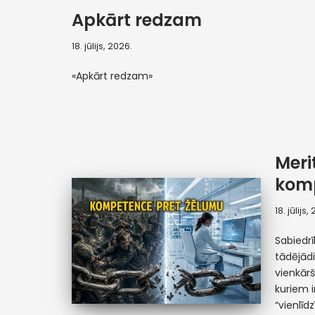
Apkārt redzam
18. jūlijs, 2026.
«Apkārt redzam»
Meri
komp
18. jūlijs,
Sabiedr
tādējādi
vienkār
kuriem i
“vienlīd