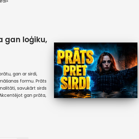
rdi»
 gan loģiku,
rātu, gan ar sirdi,
māšanas formu. Prāts
alitāti, savukārt sirds
. Akcentējot gan prāta,