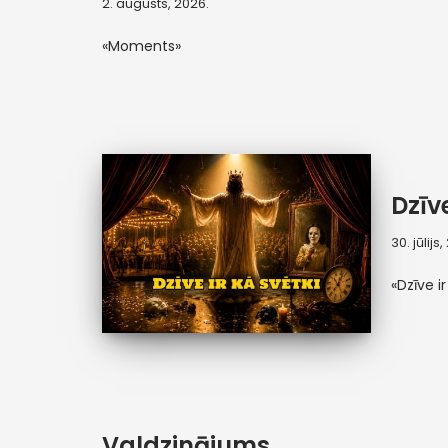
2. augusts, 2026.
«Moments»
Dzīve
30. jūlijs
«Dzīve ir
Valdzinājums