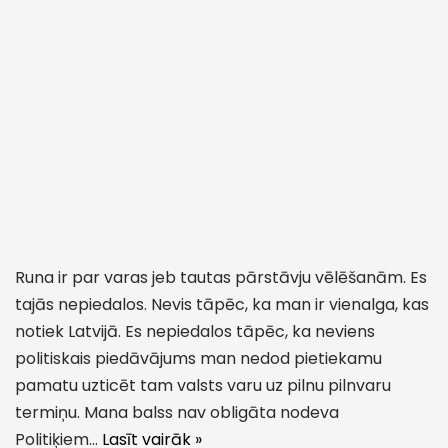
Runa ir par varas jeb tautas pārstāvju vēlēšanām. Es
tajās nepiedalos. Nevis tāpēc, ka man ir vienalga, kas
notiek Latvijā. Es nepiedalos tāpēc, ka neviens
politiskais piedāvājums man nedod pietiekamu
pamatu uzticēt tam valsts varu uz pilnu pilnvaru
termiņu. Mana balss nav obligāta nodeva
Politiķiem…
Lasīt vairāk »