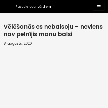
Pasaule caur vārdiem
Skip
to
Vēlēšanās es nebalsoju – neviens
content
nav pelnījis manu balsi
8. augusts, 2026.