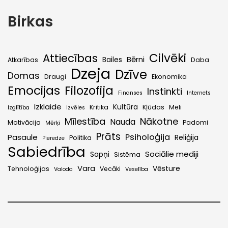
Birkas
Cilvēki
Attiecības
Bērni
Bailes
Atkarības
Daba
Dzeja
Dzīve
Domas
Draugi
Ekonomika
Emocijas
Filozofija
Instinkti
Finanses
Internets
Izklaide
Kultūra
Kritika
Kļūdas
Meli
Izglītība
Izvēles
Mīlestība
Nākotne
Nauda
Motivācija
Padomi
Mērķi
Prāts
Psiholoģija
Pasaule
Reliģija
Politika
Pieredze
Sabiedrība
Sociālie mediji
Sapņi
Sistēma
Vara
Vēsture
Tehnoloģijas
Vecāki
Valoda
Veselība