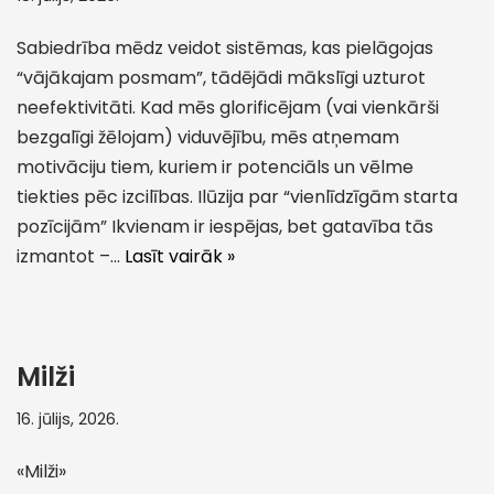
Sabiedrība mēdz veidot sistēmas, kas pielāgojas
“vājākajam posmam”, tādējādi mākslīgi uzturot
neefektivitāti. Kad mēs glorificējam (vai vienkārši
bezgalīgi žēlojam) viduvējību, mēs atņemam
motivāciju tiem, kuriem ir potenciāls un vēlme
tiekties pēc izcilības. Ilūzija par “vienlīdzīgām starta
pozīcijām” Ikvienam ir iespējas, bet gatavība tās
izmantot –…
Lasīt vairāk »
Milži
16. jūlijs, 2026.
«Milži»