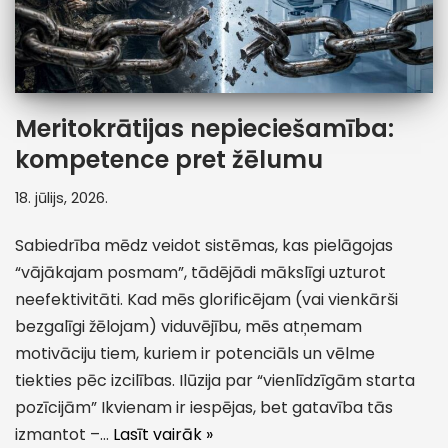
Meritokrātijas nepieciešamība:
kompetence pret žēlumu
18. jūlijs, 2026.
Sabiedrība mēdz veidot sistēmas, kas pielāgojas
“vājākajam posmam”, tādējādi mākslīgi uzturot
neefektivitāti. Kad mēs glorificējam (vai vienkārši
bezgalīgi žēlojam) viduvējību, mēs atņemam
motivāciju tiem, kuriem ir potenciāls un vēlme
tiekties pēc izcilības. Ilūzija par “vienlīdzīgām starta
pozīcijām” Ikvienam ir iespējas, bet gatavība tās
izmantot –…
Lasīt vairāk »