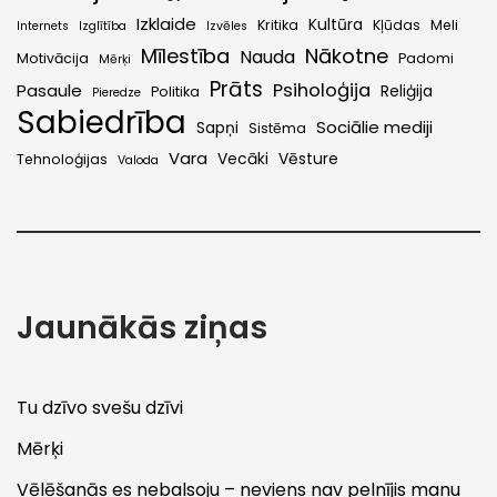
Izklaide
Kultūra
Kritika
Kļūdas
Meli
Internets
Izglītība
Izvēles
Mīlestība
Nākotne
Nauda
Motivācija
Padomi
Mērķi
Prāts
Psiholoģija
Pasaule
Reliģija
Politika
Pieredze
Sabiedrība
Sociālie mediji
Sapņi
Sistēma
Vara
Vecāki
Vēsture
Tehnoloģijas
Valoda
Jaunākās ziņas
Tu dzīvo svešu dzīvi
Mērķi
Vēlēšanās es nebalsoju – neviens nav pelnījis manu