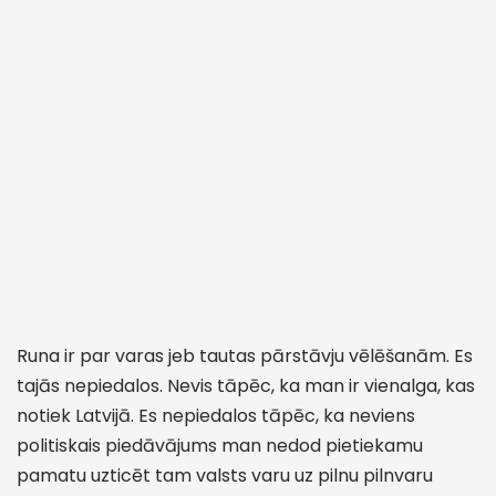
Runa ir par varas jeb tautas pārstāvju vēlēšanām. Es
tajās nepiedalos. Nevis tāpēc, ka man ir vienalga, kas
notiek Latvijā. Es nepiedalos tāpēc, ka neviens
politiskais piedāvājums man nedod pietiekamu
pamatu uzticēt tam valsts varu uz pilnu pilnvaru