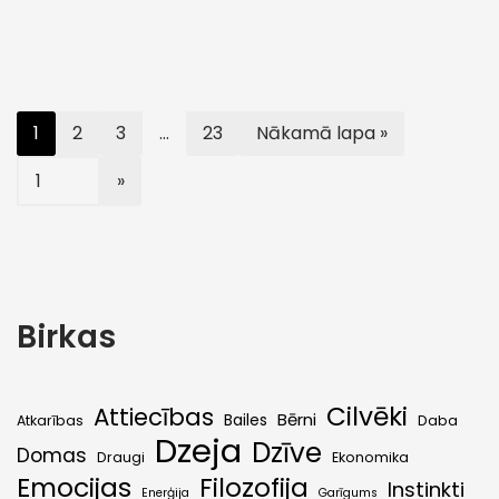
1
2
3
…
23
Nākamā lapa »
Birkas
Cilvēki
Attiecības
Bērni
Bailes
Atkarības
Daba
Dzeja
Dzīve
Domas
Draugi
Ekonomika
Emocijas
Filozofija
Instinkti
Enerģija
Garīgums