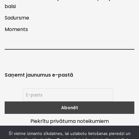
balsi
Sadursme
Moments
Saņemt jaunumus e-pastā
Piekrītu privātuma noteikumiem
Šī vietne izmanto sīkdatnes, lai uzlabotu lietošanas pieredzi un