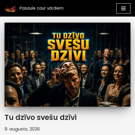
Pasaule caur vārdiem
Skip
to
content
Tu dzīvo svešu dzīvi
9. augusts, 2026.