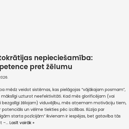
tokrātijas nepieciešamība:
etence pret žēlumu
 2026.
ība mēdz veidot sistēmas, kas pielāgojas “vājākajam posmam”,
 mākslīgi uzturot neefektivitāti. Kad mēs glorificējam (vai
ši bezgalīgi žēlojam) viduvējību, mēs atņemam motivāciju tiem,
r potenciāls un vēlme tiekties pēc izcilības. Ilūzija par
zīgām starta pozīcijām” Ikvienam ir iespējas, bet gatavība tās
ot –…
Lasīt vairāk »