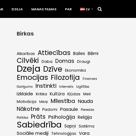
MI
DZEJA
MANAS FILMAS
PAR
LV
Birkas
Attiecības
Bērni
Bailes
Atkarības
Cilvēki
Domas
Daba
Draugi
Dzeja
Dzīve
Ekonomika
Emocijas
Filozofija
Finanses
Instinkti
Garīgums
Internets
Izglītība
Izklaide
Kultūra
Kritika
Kļūdas
Meli
Mīlestība
Nauda
Motivācija
Mērķi
Nākotne
Pasaule
Padomi
Pieredze
Prāts
Psiholoģija
Reliģija
Politika
Sabiedrība
Sapņi
Sistēma
Sociālie mediji
Vara
Tehnoloģijas