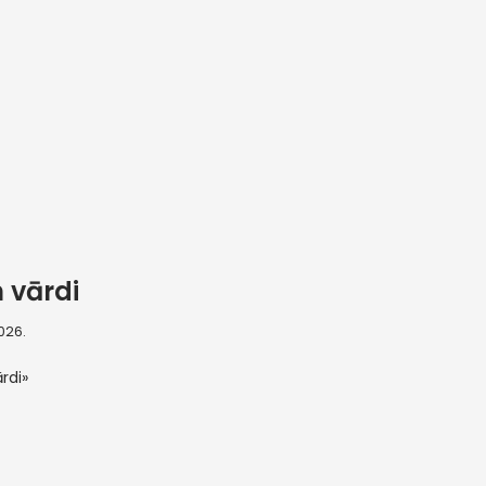
 vārdi
2026.
rdi»