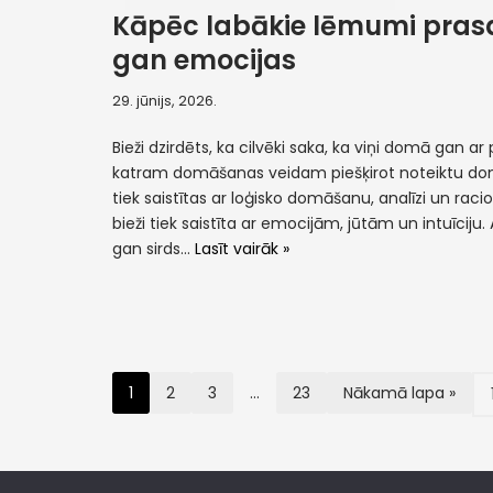
Kāpēc labākie lēmumi prasa
gan emocijas
29. jūnijs, 2026.
Bieži dzirdēts, ka cilvēki saka, ka viņi domā gan ar p
katram domāšanas veidam piešķirot noteiktu do
tiek saistītas ar loģisko domāšanu, analīzi un racion
bieži tiek saistīta ar emocijām, jūtām un intuīciju
gan sirds…
Lasīt vairāk »
1
2
3
…
23
Nākamā lapa »