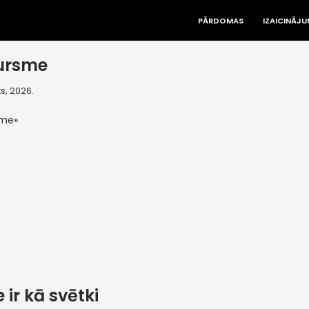
PĀRDOMAS
IZAICINĀJU
ursme
s, 2026.
sme»
 ir kā svētki