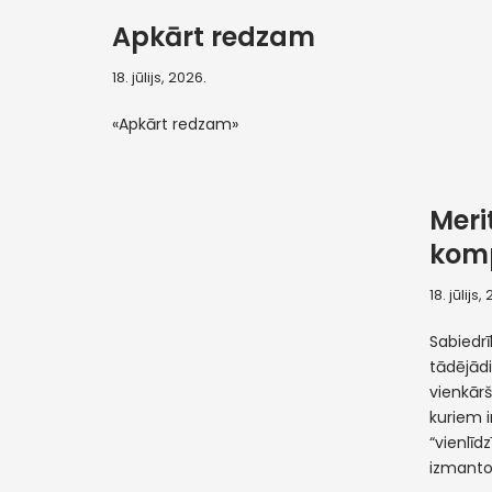
Apkārt redzam
18. jūlijs, 2026.
«Apkārt redzam»
Meri
komp
18. jūlijs,
Sabiedr
tādējādi
vienkār
kuriem i
“vienlīd
izmant