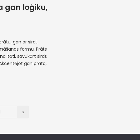
 gan loģiku,
rātu, gan ar sirdi,
māšanas formu. Prāts
alitāti, savukārt sirds
. Akcentējot gan prāta,