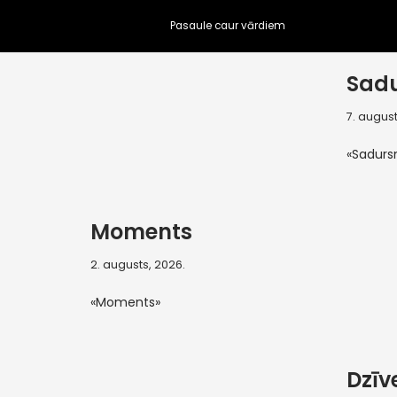
Pasaule caur vārdiem
Skip
to
Sad
content
7. august
«Sadur
Moments
2. augusts, 2026.
«Moments»
Dzīve