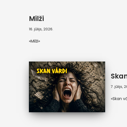
Milži
16. jūlijs, 2026.
«Milži»
Skan
7. jūlijs, 
«Skan vā