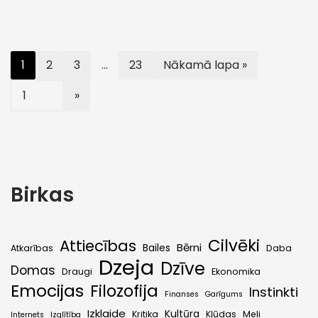
1
2
3
…
23
Nākamā lapa »
Birkas
Cilvēki
Attiecības
Bērni
Bailes
Atkarības
Daba
Dzeja
Dzīve
Domas
Draugi
Ekonomika
Emocijas
Filozofija
Instinkti
Finanses
Garīgums
Izklaide
Kultūra
Kritika
Kļūdas
Meli
Internets
Izglītība