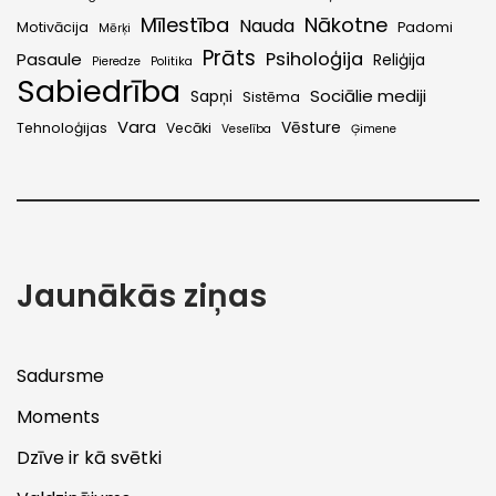
Mīlestība
Nākotne
Nauda
Motivācija
Padomi
Mērķi
Prāts
Psiholoģija
Pasaule
Reliģija
Pieredze
Politika
Sabiedrība
Sociālie mediji
Sapņi
Sistēma
Vara
Vēsture
Tehnoloģijas
Vecāki
Veselība
Ģimene
Jaunākās ziņas
Sadursme
Moments
Dzīve ir kā svētki