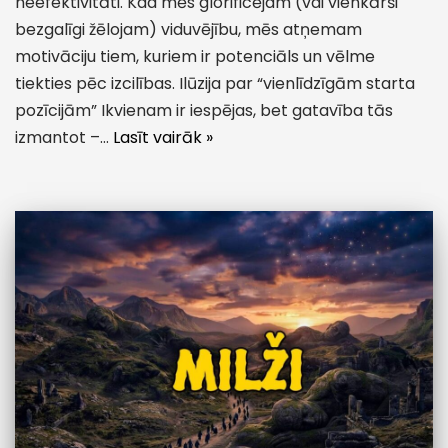
neefektivitāti. Kad mēs glorificējam (vai vienkārši
bezgalīgi žēlojam) viduvējību, mēs atņemam
motivāciju tiem, kuriem ir potenciāls un vēlme
tiekties pēc izcilības. Ilūzija par “vienlīdzīgām starta
pozīcijām” Ikvienam ir iespējas, bet gatavība tās
izmantot –…
Lasīt vairāk »