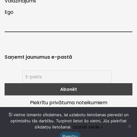
Valdzinājums
Ego
Saņemt jaunumus e-pastā
Piekrītu privātuma noteikumiem
Šī vietne izmanto sīkdatnes, lai uzlabotu lietošanas pieredzi un
optimizētu tās darbību. Turpinot lietot šo vietni, Jūs piekrītat
sīkdatņu lietošanai.
Uzzināt vairāk »
Par
Noteikumi un privātums
Piekrītu