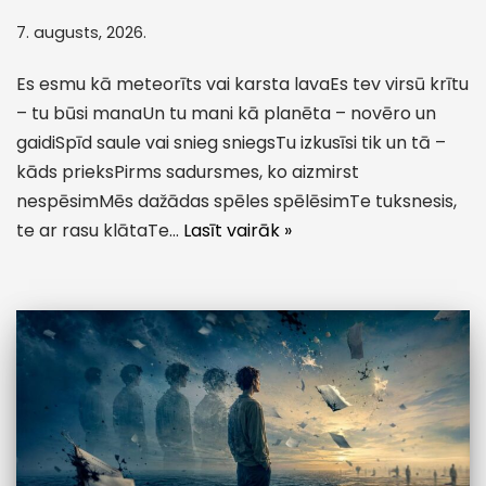
7. augusts, 2026.
Es esmu kā meteorīts vai karsta lavaEs tev virsū krītu
– tu būsi manaUn tu mani kā planēta – novēro un
gaidiSpīd saule vai snieg sniegsTu izkusīsi tik un tā –
kāds prieksPirms sadursmes, ko aizmirst
nespēsimMēs dažādas spēles spēlēsimTe tuksnesis,
te ar rasu klātaTe…
Lasīt vairāk »