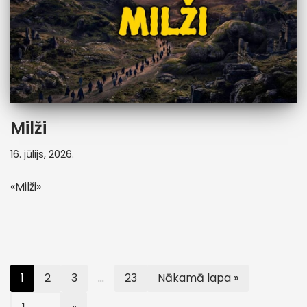
Milži
16. jūlijs, 2026.
«Milži»
1
2
3
…
23
Nākamā lapa »