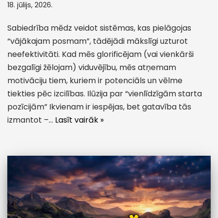
18. jūlijs, 2026.
Sabiedrība mēdz veidot sistēmas, kas pielāgojas
“vājākajam posmam”, tādējādi mākslīgi uzturot
neefektivitāti. Kad mēs glorificējam (vai vienkārši
bezgalīgi žēlojam) viduvējību, mēs atņemam
motivāciju tiem, kuriem ir potenciāls un vēlme
tiekties pēc izcilības. Ilūzija par “vienlīdzīgām starta
pozīcijām” Ikvienam ir iespējas, bet gatavība tās
izmantot –…
Lasīt vairāk »