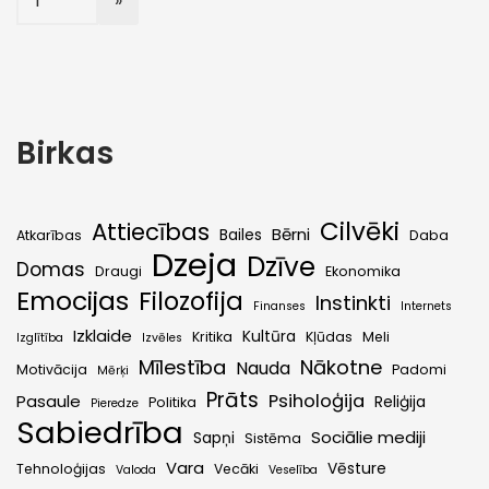
Birkas
Cilvēki
Attiecības
Bērni
Bailes
Atkarības
Daba
Dzeja
Dzīve
Domas
Draugi
Ekonomika
Emocijas
Filozofija
Instinkti
Finanses
Internets
Izklaide
Kultūra
Kritika
Kļūdas
Meli
Izglītība
Izvēles
Mīlestība
Nākotne
Nauda
Motivācija
Padomi
Mērķi
Prāts
Psiholoģija
Pasaule
Reliģija
Politika
Pieredze
Sabiedrība
Sociālie mediji
Sapņi
Sistēma
Vara
Vēsture
Tehnoloģijas
Vecāki
Valoda
Veselība