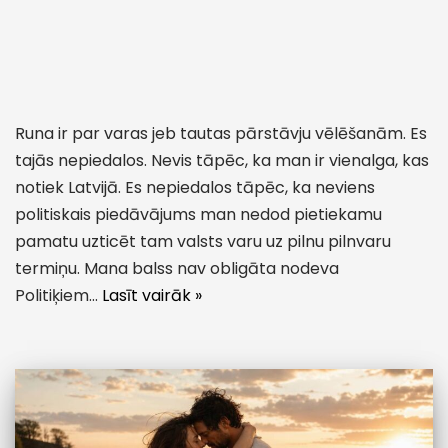
Runa ir par varas jeb tautas pārstāvju vēlēšanām. Es
tajās nepiedalos. Nevis tāpēc, ka man ir vienalga, kas
notiek Latvijā. Es nepiedalos tāpēc, ka neviens
politiskais piedāvājums man nedod pietiekamu
pamatu uzticēt tam valsts varu uz pilnu pilnvaru
termiņu. Mana balss nav obligāta nodeva
Politiķiem…
Lasīt vairāk »