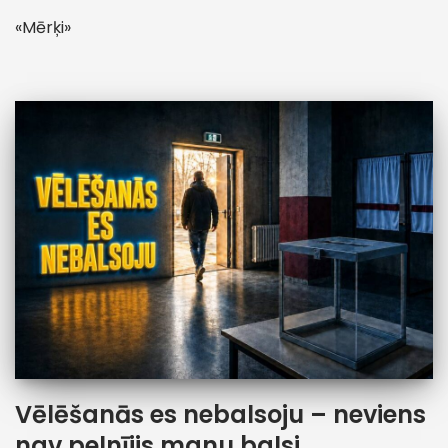
«Mērķi»
Vēlēšanās es nebalsoju – neviens
nav pelnījis manu balsi