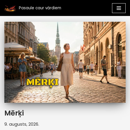
Pasaule caur vārdiem
Skip
to
content
Mērķi
9. augusts, 2026.