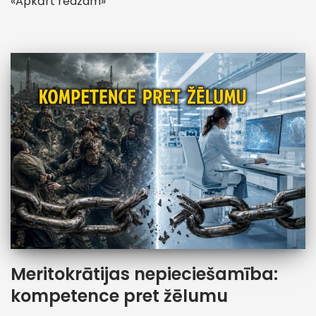
«Apkārt redzam»
Meritokrātijas nepieciešamība:
kompetence pret žēlumu