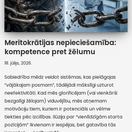
Meritokrātijas nepieciešamība:
kompetence pret žēlumu
18. jūlijs, 2026.
Sabiedrība mēdz veidot sistēmas, kas pielāgojas
“vājākajam posmam”, tādējādi mākslīgi uzturot
neefektivitāti. Kad mēs glorificējam (vai vienkārši
bezgalīgi žēlojam) viduvējību, mēs atņemam
motivāciju tiem, kuriem ir potenciāls un vēlme
tiekties pēc izcilības. Ilūzija par “vienlīdzīgām starta
pozīcijām” Ikvienam ir iespējas, bet gatavība tās