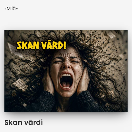
«Milži»
Skan vārdi