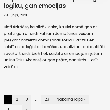
loģiku, gan emocijas
29. jūnijs, 2026.
Bieži dzirdēts, ka cilvēki saka, ka viņi domā gan ar
prātu, gan ar sirdi, katram domāšanas veidam
piešķirot noteiktu domāšanas formu. Prāts tiek
saistītas ar loģisko domāšanu, analīzi un racionalitāti,
savukārt sirds bieži tiek saistīta ar emocijām, jūtām
un intuīciju. Akcentējot gan prāta, gan sirds…
Lasīt
vairāk »
1
2
3
…
23
Nākamā lapa »