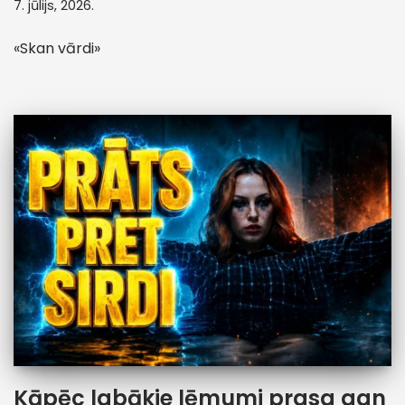
7. jūlijs, 2026.
«Skan vārdi»
Kāpēc labākie lēmumi prasa gan