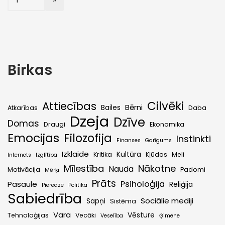
Birkas
Cilvēki
Attiecības
Bērni
Bailes
Atkarības
Daba
Dzeja
Dzīve
Domas
Draugi
Ekonomika
Emocijas
Filozofija
Instinkti
Finanses
Garīgums
Izklaide
Kultūra
Kritika
Kļūdas
Meli
Internets
Izglītība
Mīlestība
Nākotne
Nauda
Motivācija
Padomi
Mērķi
Prāts
Psiholoģija
Pasaule
Reliģija
Pieredze
Politika
Sabiedrība
Sociālie mediji
Sapņi
Sistēma
Vara
Vēsture
Tehnoloģijas
Vecāki
Veselība
Ģimene