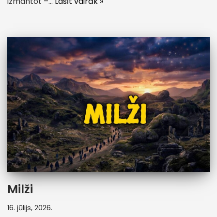
izmantot –…
Lasīt vairāk »
Milži
16. jūlijs, 2026.