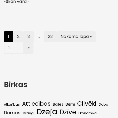
«Skan vārdi»
1
2
3
…
23
Nākamā lapa »
Birkas
Cilvēki
Attiecības
Bērni
Bailes
Atkarības
Daba
Dzeja
Dzīve
Domas
Draugi
Ekonomika