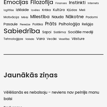
Emocijas
Filozofija
Instinkti
Finanses
Internets
Izklaide
Kultūra
Kritika
Kļūdas
Meli
Izglītība
Izvēles
Mīlestība
Nākotne
Nauda
Motivācija
Padomi
Mērķi
Prāts
Psiholoģija
Pasaule
Reliģija
Politika
Pieredze
Sabiedrība
Sociālie mediji
Sapņi
Sistēma
Vara
Vēsture
Tehnoloģijas
Vecāki
Valoda
Veselība
Jaunākās ziņas
Vēlēšanās es nebalsoju – neviens nav pelnījis manu
balsi