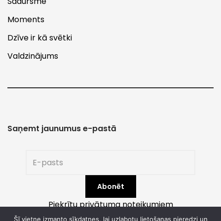
Sadursme
Moments
Dzīve ir kā svētki
Valdzinājums
Saņemt jaunumus e-pastā
Piekrītu privātuma noteikumiem
Šī vietne izmanto sīkdatnes, lai uzlabotu lietošanas pieredzi un