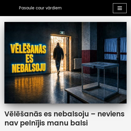
Pasaule caur vārdiem
Skip
to
content
Vēlēšanās es nebalsoju – neviens
nav pelnījis manu balsi