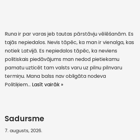
Runa ir par varas jeb tautas pārstāvju vēlēšanām. Es
tajās nepiedalos. Nevis tāpēc, ka man ir vienalga, kas
notiek Latvijā. Es nepiedalos tāpēc, ka neviens
politiskais piedāvājums man nedod pietiekamu
pamatu uzticēt tam valsts varu uz pilnu pilnvaru
termiņu. Mana balss nav obligāta nodeva
Politiķiem…
Lasīt vairāk »
Sadursme
7. augusts, 2026.