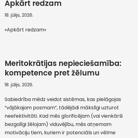
Apkārt redzam
18. jūlijs, 2026.
«Apkārt redzam»
Meritokrātijas nepieciešamība:
kompetence pret žēlumu
18. jūlijs, 2026.
Sabiedrība mēdz veidot sistēmas, kas pielāgojas
“vājākajam posmam”, tādējādi mākslīgi uzturot
neefektivitāti. Kad mēs glorificējam (vai vienkārši
bezgalīgi žēlojam) viduvējību, mēs atņemam
motivāciju tiem, kuriem ir potenciāls un vēlme