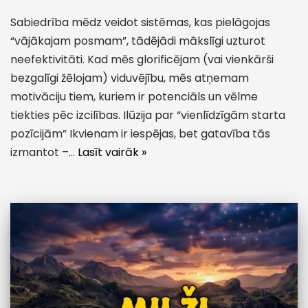
Sabiedrība mēdz veidot sistēmas, kas pielāgojas
“vājākajam posmam”, tādējādi mākslīgi uzturot
neefektivitāti. Kad mēs glorificējam (vai vienkārši
bezgalīgi žēlojam) viduvējību, mēs atņemam
motivāciju tiem, kuriem ir potenciāls un vēlme
tiekties pēc izcilības. Ilūzija par “vienlīdzīgām starta
pozīcijām” Ikvienam ir iespējas, bet gatavība tās
izmantot –…
Lasīt vairāk »