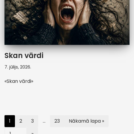
Skan vārdi
7. jūlijs, 2026.
«Skan vārdi»
1
2
3
…
23
Nākamā lapa »