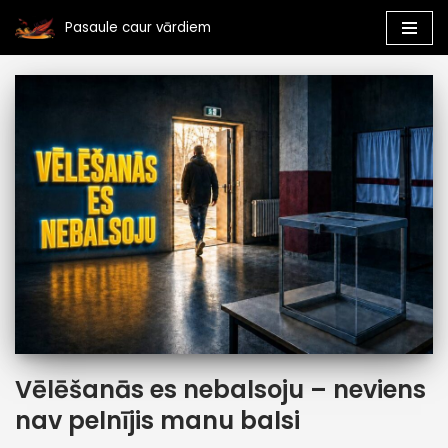
Pasaule caur vārdiem
Skip
to
content
Vēlēšanās es nebalsoju – neviens
nav pelnījis manu balsi