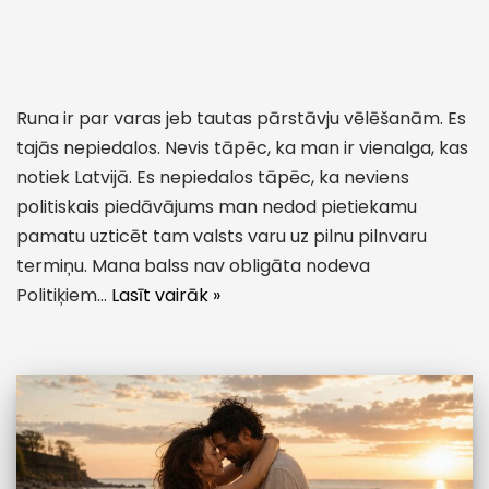
Runa ir par varas jeb tautas pārstāvju vēlēšanām. Es
tajās nepiedalos. Nevis tāpēc, ka man ir vienalga, kas
notiek Latvijā. Es nepiedalos tāpēc, ka neviens
politiskais piedāvājums man nedod pietiekamu
pamatu uzticēt tam valsts varu uz pilnu pilnvaru
termiņu. Mana balss nav obligāta nodeva
Politiķiem…
Lasīt vairāk »