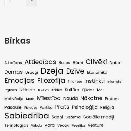
Birkas
Cilvēki
Attiecības
Bērni
Bailes
Atkarības
Daba
Dzeja
Dzīve
Domas
Draugi
Ekonomika
Emocijas
Filozofija
Instinkti
Finanses
Internets
Izklaide
Kultūra
Kritika
Kļūdas
Meli
Izglītība
Izvēles
Mīlestība
Nākotne
Nauda
Motivācija
Padomi
Mērķi
Prāts
Psiholoģija
Pasaule
Reliģija
Politika
Pieredze
Sabiedrība
Sociālie mediji
Sapņi
Sistēma
Vara
Vēsture
Tehnoloģijas
Vecāki
Valoda
Veselība