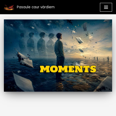
Pasaule caur vārdiem
Skip
to
content