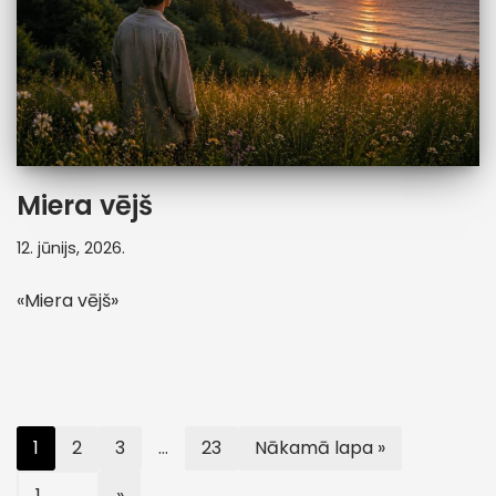
Miera vējš
12. jūnijs, 2026.
«Miera vējš»
1
2
3
…
23
Nākamā lapa »