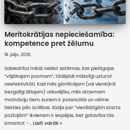
Meritokrātijas nepieciešamība:
kompetence pret žēlumu
18. jūlijs, 2026.
Sabiedrība mēdz veidot sistēmas, kas pielāgojas
“vājākajam posmam”, tādējādi mākslīgi uzturot
neefektivitāti. Kad mēs glorificējam (vai vienkārši
bezgalīgi žēlojam) viduvējību, mēs atņemam
motivāciju tiem, kuriem ir potenciāls un vēlme
tiekties pēc izcilības. Ilūzija par “vienlīdzīgām starta
pozīcijām” Ikvienam ir iespējas, bet gatavība tās
izmantot –…
Lasīt vairāk »