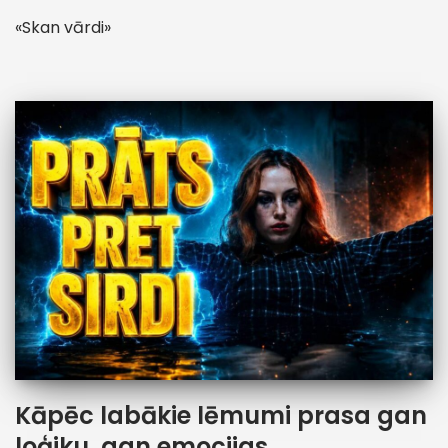
«Skan vārdi»
Kāpēc labākie lēmumi prasa gan
loģiku, gan emocijas