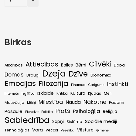
Birkas
Cilvēki
Attiecības
Bērni
Bailes
Atkarības
Daba
Dzeja
Dzīve
Domas
Draugi
Ekonomika
Emocijas
Filozofija
Instinkti
Finanses
Garīgums
Izklaide
Kultūra
Kritika
Kļūdas
Meli
Internets
Izglītība
Mīlestība
Nākotne
Nauda
Motivācija
Padomi
Mērķi
Prāts
Psiholoģija
Pasaule
Reliģija
Pieredze
Politika
Sabiedrība
Sociālie mediji
Sapņi
Sistēma
Vara
Vēsture
Tehnoloģijas
Vecāki
Veselība
Ģimene