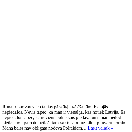
Runa ir par varas jeb tautas pārstāvju vēlēšanām. Es tajās
nepiedalos. Nevis tāpēc, ka man ir vienalga, kas notiek Latvijā. Es
nepiedalos tāpēc, ka neviens politiskais piedāvājums man nedod
pietiekamu pamatu uzticēt tam valsts varu uz pilnu pilnvaru termiņu.
Vēlēšanās
Mana balss nav obligāta nodeva Politiķiem…
Lasīt vairāk »