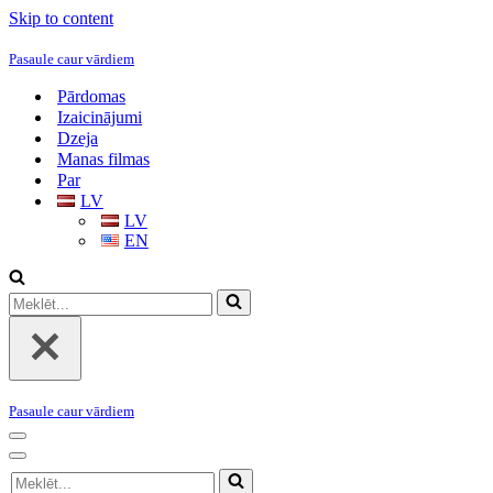
Skip to content
Pasaule caur vārdiem
Pārdomas
Izaicinājumi
Dzeja
Manas filmas
Par
LV
LV
EN
Meklēt...
Pasaule caur vārdiem
Navigation
Menu
Navigation
Meklēt...
Menu