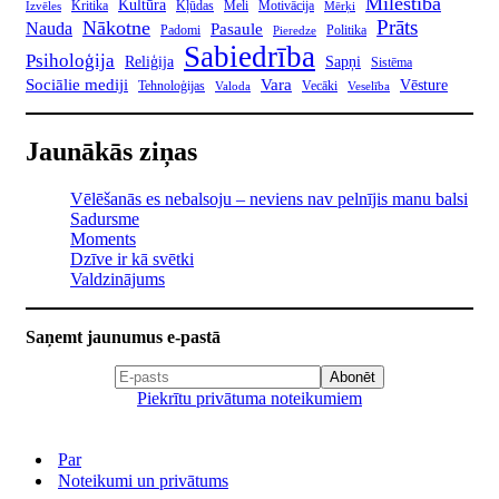
Mīlestība
Kultūra
Kritika
Kļūdas
Meli
Motivācija
Izvēles
Mērķi
Prāts
Nākotne
Nauda
Pasaule
Padomi
Politika
Pieredze
Sabiedrība
Psiholoģija
Reliģija
Sapņi
Sistēma
Sociālie mediji
Vara
Vēsture
Tehnoloģijas
Vecāki
Valoda
Veselība
Jaunākās ziņas
Vēlēšanās es nebalsoju – neviens nav pelnījis manu balsi
Sadursme
Moments
Dzīve ir kā svētki
Valdzinājums
Saņemt jaunumus e-pastā
Piekrītu privātuma noteikumiem
Par
Noteikumi un privātums