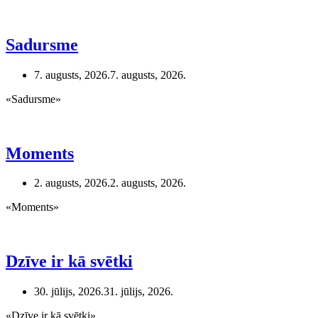
es
nebalsoju
–
neviens
Sadursme
nav
pelnījis
7. augusts, 2026.
7. augusts, 2026.
manu
balsi
«Sadursme»
Moments
2. augusts, 2026.
2. augusts, 2026.
«Moments»
Dzīve ir kā svētki
30. jūlijs, 2026.
31. jūlijs, 2026.
«Dzīve ir kā svētki»