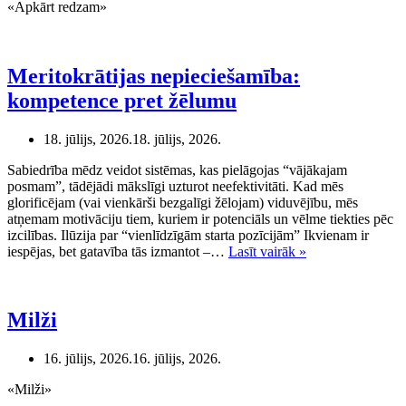
«Apkārt redzam»
Meritokrātijas nepieciešamība:
kompetence pret žēlumu
18. jūlijs, 2026.
18. jūlijs, 2026.
Sabiedrība mēdz veidot sistēmas, kas pielāgojas “vājākajam
posmam”, tādējādi mākslīgi uzturot neefektivitāti. Kad mēs
glorificējam (vai vienkārši bezgalīgi žēlojam) viduvējību, mēs
atņemam motivāciju tiem, kuriem ir potenciāls un vēlme tiekties pēc
izcilības. Ilūzija par “vienlīdzīgām starta pozīcijām” Ikvienam ir
Meritokrātijas
iespējas, bet gatavība tās izmantot –…
Lasīt vairāk »
nepieciešamība:
kompetence
pret
žēlumu
Milži
16. jūlijs, 2026.
16. jūlijs, 2026.
«Milži»