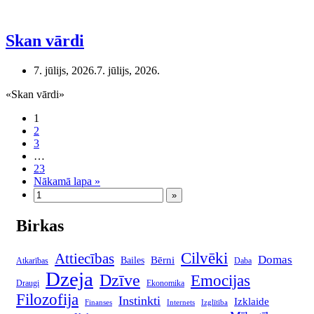
Skan vārdi
7. jūlijs, 2026.
7. jūlijs, 2026.
«Skan vārdi»
1
2
3
…
23
Nākamā lapa »
Birkas
Cilvēki
Attiecības
Domas
Bērni
Bailes
Atkarības
Daba
Dzeja
Dzīve
Emocijas
Draugi
Ekonomika
Filozofija
Instinkti
Izklaide
Finanses
Internets
Izglītība